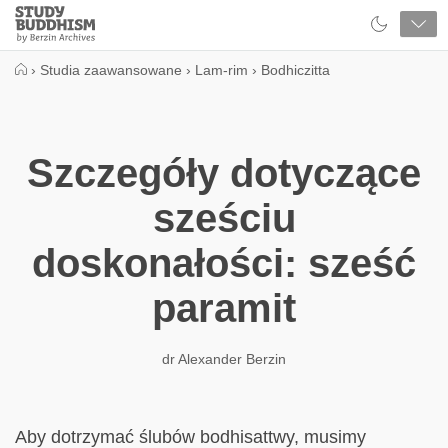
Close
Study
Buddhism
Home
›
Studia zaawansowane
›
Lam-rim
›
Bodhiczitta
Szczegóły dotyczące
sześciu
doskonałości: sześć
paramit
dr Alexander Berzin
Aby dotrzymać ślubów bodhisattwy, musimy