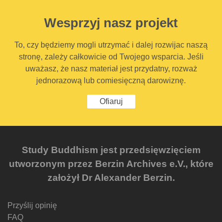
Wesprzyj nasz projekt
To, czy będziemy mogli utrzymać i dalej rozwijac naszą
stronę, zależy całkowicie od Twojego wsparcia. Jeśli
uważasz, że nasz materiał jest przydatny, rozważ
jednorazową lub comiesięczną darowiznę.
Ofiaruj
Study Buddhism jest przedsięwzięciem
utworzonym przez Berzin Archives e.V., które
założył Dr Alexander Berzin.
Przyślij opinię
FAQ