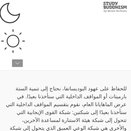
Study
Clos
Buddhism
Home
›
دراسات متقدمة
›
اللام-ريم
›
البوديتشيتا
شرح الستة بارميتات
دكتور ألكسندر بيرزين
للحفاظ على عهود البوديساتفا، نحتاج إلى تنمية الستة
بارميتات أو المواقف الداخلية التي ستأخذنا بعيدًا. في
عرض الماهايانا العام، نقوم بتقسيم المواقف الداخلية التي
ستأخذنا بعيدًا إلى شبكتين: شبكة القوى الإيجابية التي
تتحول إلى شبكة هيئة الاستنارة لمساعدة الآخرين،
والأخرى هي شبكة الوعي العميق الذي يتحول إلى شبكة