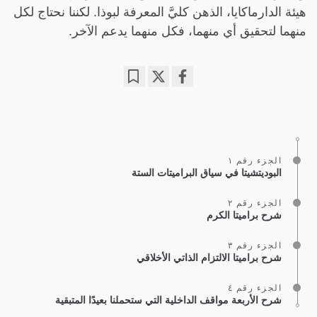
هيئة الدارماكايا، الذهن كليَّ المعرفة لبوذا. لكننا نحتاج لكل
منهما لتحقيق أي منهما، فكل منهما يدعم الآخر.
Bookmark
Share
on
facebook
الجزء رقم ١
البوديتشيتا في سياق البراميتات الستة
الجزء رقم ٢
شرح براميتا الكرم
الجزء رقم ٣
شرح براميتا الالتزام الذاتي الأخلاقي
الجزء رقم ٤
شرح الأربعة مواقف الداخلية التي ستحملنا بعيدًا المتبقية