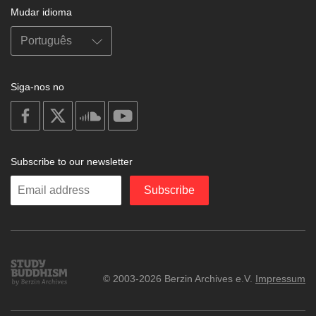
Mudar idioma
Siga-nos no
on
on
on
on
facebook
X
soundcloud
youtube
Subscribe to our newsletter
Enter
Subscribe
your
email
Study
© 2003-2026 Berzin Archives e.V.
Impressum
Buddhism
Home