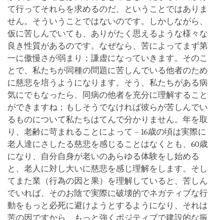
て行ってそれらを求めるのだ、ということではありま
せん。そういうことではないのです。しかしながら、
仮に苦しんでいても、ありがたく思えるような様々な
良き性質があるのです。なぜなら、苦によってまず第
一に傲慢さが弱まり；謙虚になっていきます。そのこ
とで、私たちが同種の問題に苦しんでいる他者のため
に慈悲を培うようになります。そう、私たちがある病
気にでもなったら、同病の他者を充分に理解すること
ができますね；もしそうでなければ彼らが苦しんでい
るものについて私たちはてんで分かりません。年を取
り、老齢に苛まれることによって – 16歳の頃は実際に
老人達にさしたる慈悲を感じることはなくとも、60歳
になり、自分自身が老いのあらゆる体験をし始める
と、老人に対し大いに慈悲を感じ理解をします。そし
てまた業（行為の因と果）を理解していると、苦しん
でいれば、そのお陰で実際に破壊的でネガティブな行
動をもっと必死に避けようとするようになり、それは
苦の因ですから、もっと強くポジティブで建設的な振