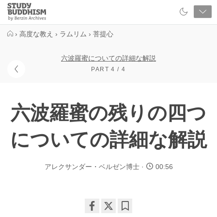
Close
Study
Buddhism
Home
›
高度な教え
›
ラムリム
›
菩提心
六波羅蜜についての詳細な解説
PART 4 / 4
六波羅蜜の残りの四つ
についての詳細な解説
アレクサンダー・ベルゼン博士
00:56