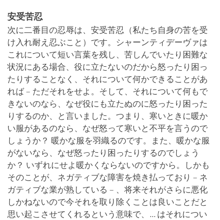
安受苦忍
次に二番目の忍辱は、安受苦忍（私たち自身の苦を受
け入れ耐え忍ぶこと）です。シャーンティデーヴァは
これについて短い言葉を残し、苦しんでいたり困難な
状況にある場合、役に立たないのだから怒ったり困っ
たりすることなく、それについて何かできることがあ
れば – ただそれをせよ。そして、それについて何もで
きないのなら、なぜ役にも立たぬのに怒ったり困った
りするのか、と言いました。つまり、寒いときに暖か
い服があるのなら、なぜ怒って寒いと不平を言うので
しょうか？ 暖かな服を羽織るのです。また、暖かな服
がないなら、なぜ怒ったり困ったりするのでしょう
か？ いずれにせよ暖かくならないのですから。しかも
そのことが、ネガティブな障害を焼き払っており – ネ
ガティブな業が熟している – 、将来それがさらに悪化
しかねないので今それを取り除くことは良いことだと
思い起こさせてくれるという意味で、… はそれについ