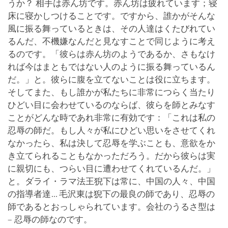
うか？ 相手は赤ん坊です。赤ん坊は疲れています；寝
床に寝かしつけることです。ですから、誰かがそんな
風に振る舞っているときは、その人達はくたびれてい
るんだ、不機嫌なんだと見なすことで同じように考え
るのです。「彼らは赤ん坊のようであるか、さもなけ
れば今はまともではない人のように振る舞っているん
だ。」と。彼らに腹を立てないことは役に立ちます。
そしてまた、もし誰かが私たちに非常につらく当たり
ひどい目に会わせているのならば、彼らを師とみなす
ことがどんな時であれ非常に有効です：「これは私の
忍辱の師だ。もし人々が私にひどい思いをさせてくれ
なかったら、私は決して忍辱を学ぶことも、意欲をか
き立てられることもなかっただろう。だから彼らは実
に親切にも、つらい目に遭わせてくれているんだ。」
と。ダライ・ラマ法王猊下は常に、中国の人々、中国
の指導者達… 毛沢東は猊下の最良の師であり、忍辱の
師であるとおっしゃられています。会社のうるさ型は
– 忍辱の師なのです。