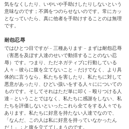
気をなくしたり、いやいや手助けしたりしないという
意味なのです；不満をつのらせないのです。常にカッ
となっていたら、真に他者を手助けすることのは無理
です。
耐怨忍辱
ではひとつ目ですが – 三種あります – まずは耐怨忍辱
（害悪を及ぼす人達のせいで動揺することのない忍
辱）です。つまり、ただネガティブに行動している
人々 – 彼らに腹を立てないこと – だけでなく、より具
体的に言うなら、私たちを害したり、私たちに対して
悪意があったり、ひどい扱いをする人々にについての
ものです。そしてそれはただ単に叩く – 殴りつける人
達 – ということではなく、私たちに感謝をしない、私
たちを評価しないといったこれら全てをする人々でも
あります。私たちに好意を持たない人達でなので、
「なんだ、この人は私に好意を持っていなかったん
だ！」：と腹を立ててしまうのです。