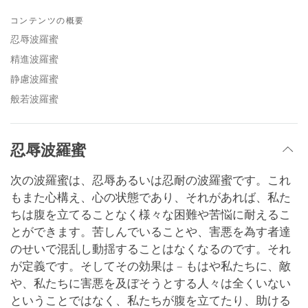
Share
Bookmark
on
コンテンツの概要
facebook
忍辱波羅蜜
精進波羅蜜
静慮波羅蜜
般若波羅蜜
忍辱波羅蜜
次の波羅蜜は、忍辱あるいは忍耐の波羅蜜です。これ
もまた心構え、心の状態であり、それがあれば、私た
ちは腹を立てることなく様々な困難や苦悩に耐えるこ
とができます。苦しんでいることや、害悪を為す者達
のせいで混乱し動揺することはなくなるのです。それ
が定義です。そしてその効果は – もはや私たちに、敵
や、私たちに害悪を及ぼそうとする人々は全くいない
ということではなく、私たちが腹を立てたり、助ける