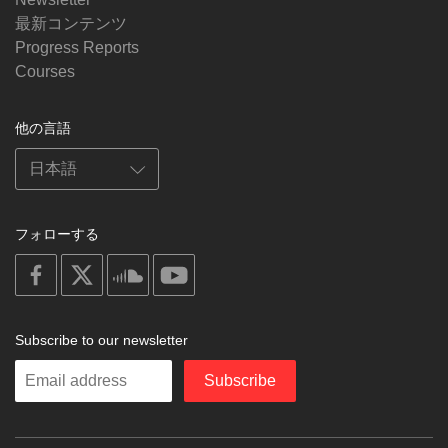
最新コンテンツ
Progress Reports
Courses
他の言語
フォローする
on
on
on
on
facebook
X
soundcloud
youtube
Subscribe to our newsletter
Enter
Subscribe
your
email