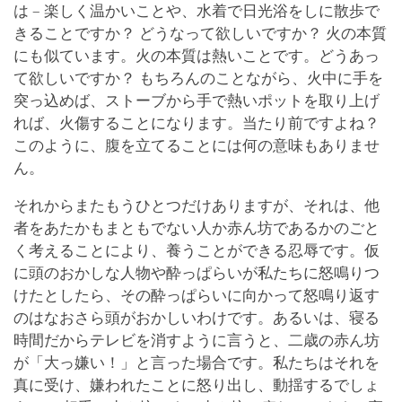
は – 楽しく温かいことや、水着で日光浴をしに散歩で
きることですか？ どうなって欲しいですか？ 火の本質
にも似ています。火の本質は熱いことです。どうあっ
て欲しいですか？ もちろんのことながら、火中に手を
突っ込めば、ストーブから手で熱いポットを取り上げ
れば、火傷することになります。当たり前ですよね？
このように、腹を立てることには何の意味もありませ
ん。
それからまたもうひとつだけありますが、それは、他
者をあたかもまともでない人か赤ん坊であるかのごと
く考えることにより、養うことができる忍辱です。仮
に頭のおかしな人物や酔っぱらいが私たちに怒鳴りつ
けたとしたら、その酔っぱらいに向かって怒鳴り返す
のはなおさら頭がおかしいわけです。あるいは、寝る
時間だからテレビを消すように言うと、二歳の赤ん坊
が「大っ嫌い！」と言った場合です。私たちはそれを
真に受け、嫌われたことに怒り出し、動揺するでしょ