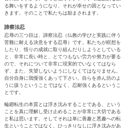
る舞いをするようになり、それが幸せの因となってい
きます。そのことで私たちは励まされます。
諦察法忍
忍辱の三つ目は、諦察法忍（仏教の学びと実践に伴う
苦難に耐える決意をする忍辱）です。私たちが瞑想を
したり、悟りの成就に取り組んだりしようとしている
と、非常に長い時と、とてつもない労力や努力が要る
ので、それについて非常に現実的でいなくてはなら
ず、また、失望しないようにしなくてはなりません。
自分自身に我慢強くあって下さい。自らを赤ん坊のよ
うに扱うということではなく、忍耐強くあるというこ
とです。
輪廻転生の本質とは浮き沈みすることである、という
ことを真に理解し受け止めることが非常に大切である
と私は思います。そしてそれは単に善趣と悪趣への転
生ということではなく、ひっきりなしに浮き沈みがあ