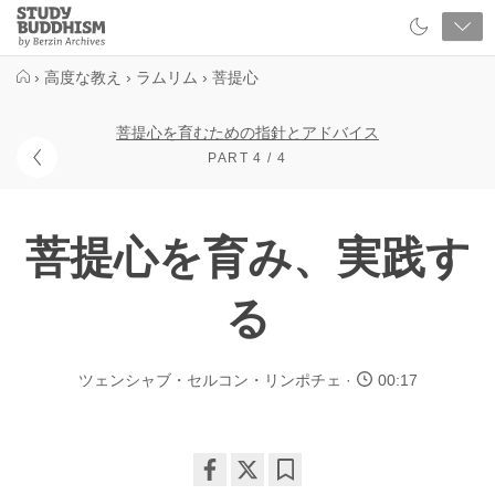
Close
Study
Buddhism
Home
›
高度な教え
›
ラムリム
›
菩提心
菩提心を育むための指針とアドバイス
PART 4 / 4
菩提心を育み、実践す
る
ツェンシャブ・セルコン・リンポチェ
00:17