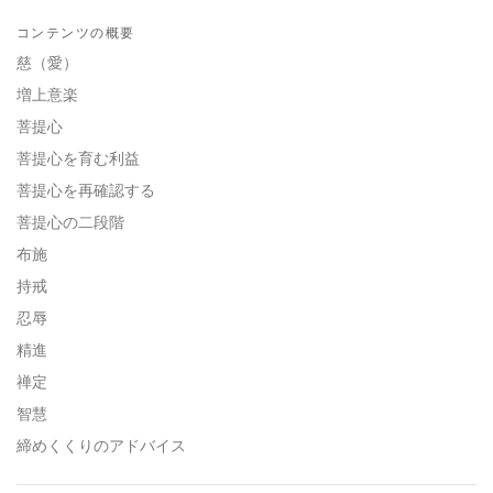
Share
Bookmark
on
コンテンツの概要
facebook
慈（愛）
増上意楽
菩提心
菩提心を育む利益
菩提心を再確認する
菩提心の二段階
布施
持戒
忍辱
精進
禅定
智慧
締めくくりのアドバイス