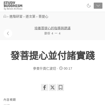
Close
Study
Buddhism
Home
›
進階研習
›
道次第
›
菩提心
培養菩提心的指導與建議
部份 4 一 4
發菩提心並付諸實踐
參查什貢仁波切
00:17
Share
Bookmark
on
內容概觀
facebook