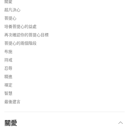
關愛
超凡決心
菩提心
培養菩提心的益處
再次確認你的菩提心目標
菩提心的兩個階段
布施
持戒
忍辱
精進
禪定
智慧
最後建言
關愛