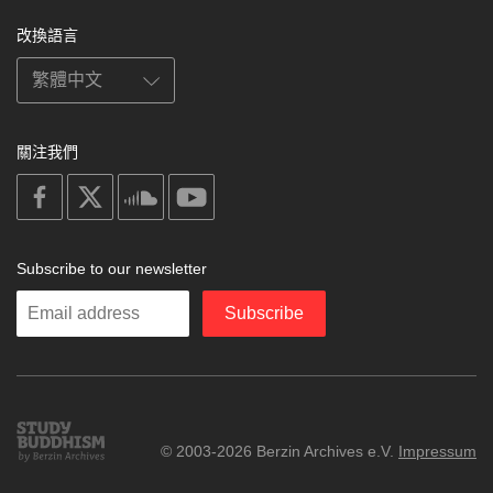
改換語言
關注我們
on
on
on
on
facebook
X
soundcloud
youtube
Subscribe to our newsletter
Enter
Subscribe
your
email
Study
© 2003-2026 Berzin Archives e.V.
Impressum
Buddhism
Home