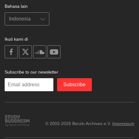
Bahasa lain
Ikuti kami di
on
on
on
on
facebook
X
soundcloud
youtube
Subscribe to our newsletter
Enter
Subscribe
your
email
Study
© 2003-2026 Berzin Archives e.V.
Impressum
Buddhism
Home