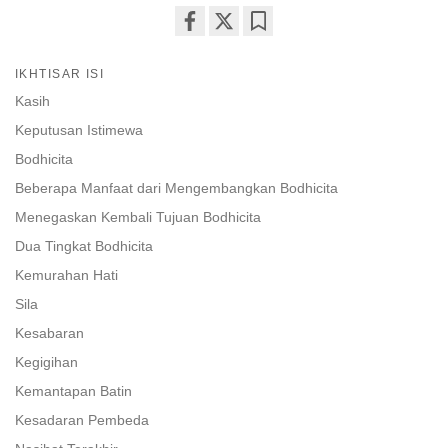
Share
Bookmark
on
IKHTISAR ISI
facebook
Kasih
Keputusan Istimewa
Bodhicita
Beberapa Manfaat dari Mengembangkan Bodhicita
Menegaskan Kembali Tujuan Bodhicita
Dua Tingkat Bodhicita
Kemurahan Hati
Sila
Kesabaran
Kegigihan
Kemantapan Batin
Kesadaran Pembeda