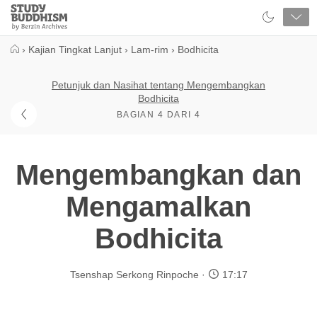
Close
Study
Buddhism
Home
›
Kajian Tingkat Lanjut
›
Lam-rim
›
Bodhicita
Petunjuk dan Nasihat tentang Mengembangkan
Bodhicita
BAGIAN 4 DARI 4
Mengembangkan dan
Mengamalkan
Bodhicita
Tsenshap Serkong Rinpoche
17:17