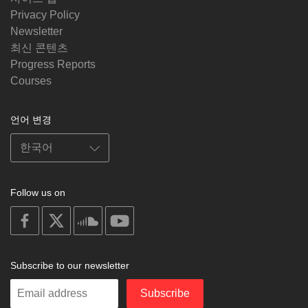
Privacy Policy
Newsletter
최신 콘텐츠
Progress Reports
Courses
언어 변경
Follow us on
on
on
on
on
facebook
X
soundcloud
youtube
Subscribe to our newsletter
Enter
Subscribe
your