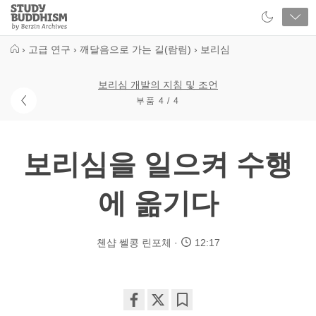
Close
Study
Buddhism
Home
›
고급 연구
›
깨달음으로 가는 길(람림)
›
보리심
보리심 개발의 지침 및 조언
부품 4 / 4
보리심을 일으켜 수행
에 옮기다
첸샵 쎌콩 린포체
12:17