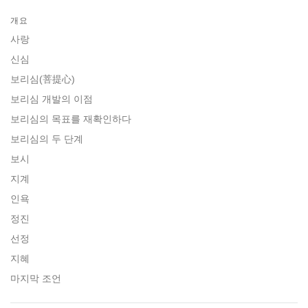
Share
Bookmark
on
개요
facebook
사랑
신심
보리심(菩提心)
보리심 개발의 이점
보리심의 목표를 재확인하다
보리심의 두 단계
보시
지계
인욕
정진
선정
지혜
마지막 조언