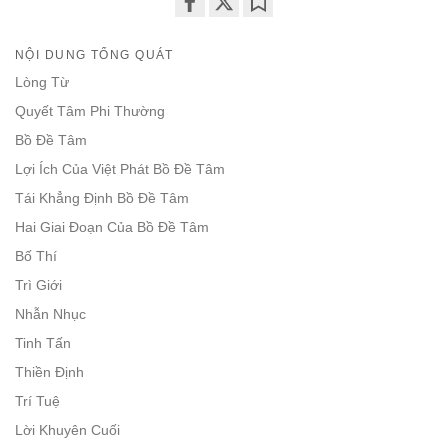
Share
Bookmark
on
NỘI DUNG TỔNG QUÁT
facebook
Lòng Từ
Quyết Tâm Phi Thường
Bồ Đề Tâm
Lợi Ích Của Việt Phát Bồ Đề Tâm
Tái Khẳng Định Bồ Đề Tâm
Hai Giai Đoạn Của Bồ Đề Tâm
Bố Thí
Trì Giới
Nhẫn Nhục
Tinh Tấn
Thiền Định
Trí Tuệ
Lời Khuyên Cuối