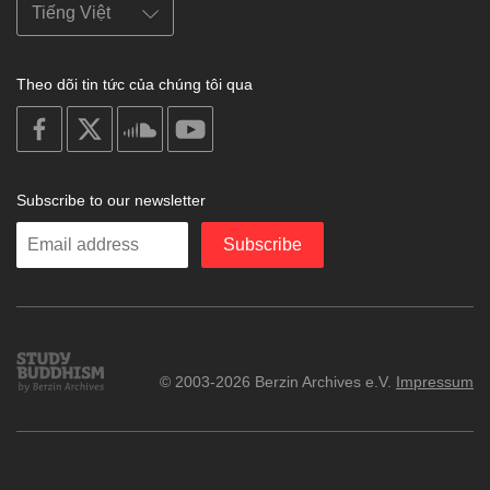
Theo dõi tin tức của chúng tôi qua
on
on
on
on
facebook
X
soundcloud
youtube
Subscribe to our newsletter
Enter
Subscribe
your
email
Study
© 2003-2026 Berzin Archives e.V.
Impressum
Buddhism
Home