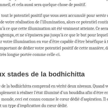
meil, et cela aussi sera quelque chose de positif.
 tout le potentiel positif que vous avez accumulé pour servir 
e votre réalisation de l’illumination, alors ce potentiel cont
’à ce que cette illumination ait été vraiment atteinte. Ce ser
gtemps, et ne s’épuisera pas jusqu’à ce que le but pour lequel 
ir votre illumination en vue d’être capable d’être bénéfique à t
t important de dédier votre potentiel positif de cette manière, 
 très longue portée comme celle-ci.
x stades de la bodhichitta
 de la bodhichitta comprend en vérité deux niveaux. Quand v
mplement à réaliser l’état illuminé d’un bouddha afin d’être 
le monde, ceci est connu comme le cœur dédié d’aspiration. Il 
t un type d’
implication
du cœur dédié.