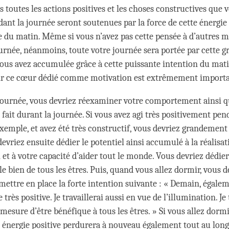
rs toutes les actions positives et les choses constructives que v
ant la journée seront soutenues par la force de cette énergie 
e du matin. Même si vous n’avez pas cette pensée à d’autres
ournée, néanmoins, toute votre journée sera portée par cette g
vous avez accumulée grâce à cette puissante intention du matin
ir ce cœur dédié comme motivation est extrêmement importa
a journée, vous devriez réexaminer votre comportement ainsi q
fait durant la journée. Si vous avez agi très positivement pen
exemple, et avez été très constructif, vous devriez grandement
devriez ensuite dédier le potentiel ainsi accumulé à la réalisat
 et à votre capacité d’aider tout le monde. Vous devriez dédier
le bien de tous les êtres. Puis, quand vous allez dormir, vous d
ettre en place la forte intention suivante : « Demain, égaleme
très positive. Je travaillerai aussi en vue de l’illumination. Je 
 mesure d’être bénéfique à tous les êtres. » Si vous allez dormi
te énergie positive perdurera à nouveau également tout au long