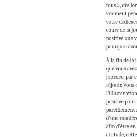
tous », dès lo
vraiment pend
votre dédicac
cours de la j
positive que 
pourquoi avo
À la fin de l
que vous avez 
journée, par 
réjouir. Vous 
l’illumination
positive pour 
pareillement m
d’une manière 
afin d’être en
attitude, cet