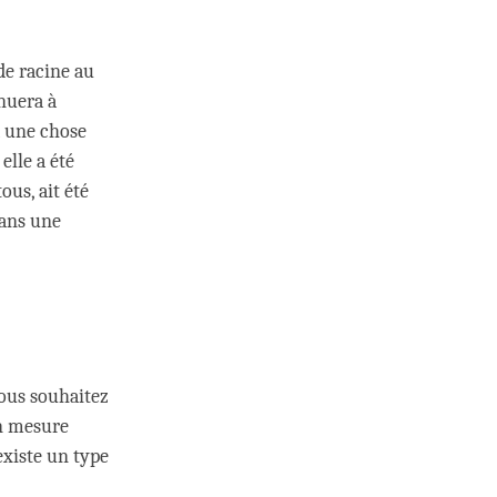
de racine au
inuera à
a une chose
elle a été
ous, ait été
dans une
ous souhaitez
en mesure
existe un type