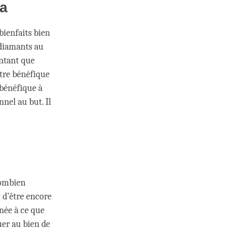
ta
ienfaits bien
 diamants au
entant que
être bénéfique
 bénéfique à
nnel au but. Il
combien
t d’être encore
rnée à ce que
uer au bien de