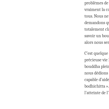
problèmes de 
vraiment la c
tous. Nous ne
demandons qui 
totalement cla
savoir un bou
alors nous se
C’est quelque
précieuse vi
bouddha pleine
nous dédions 
capable d’aid
bodhichitta »
l’atteinte de 