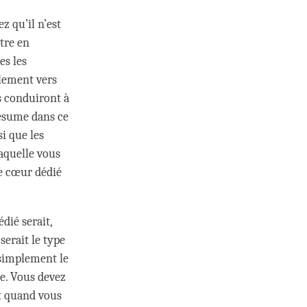
z qu’il n’est
être en
es les
blement vers
s conduiront à
résume dans ce
i que les
laquelle vous
e cœur dédié
dié serait,
serait le type
e simplement le
re. Vous devez
et quand vous