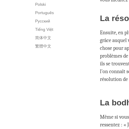
Polski
Português
La réso
Русский
Tiếng Việt
Ensuite, en pl
简体中文
grâce auquel v
繁體中文
chose pour ap
problèmes de t
ils se trouven
l’on connaît s
résolution de
La bodh
Même si vous 
ressentez : « 