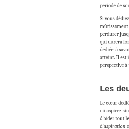
période de som
Si vous dédiez
mûrissement d
perdurer jusqu
qui durera lon
dédiée, à savo
atteint. Il es
perspective à
Les deu
Le cœur dédié
ou aspirez si
d’aider tout 
d’
aspiration
e