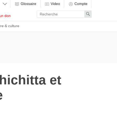
Glossaire
Video
Compte
Enter
Search
un don
search
term
ire & culture
ichitta et
e