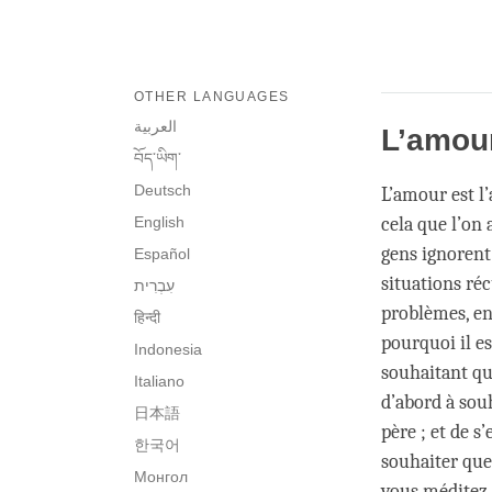
OTHER LANGUAGES
العربية
L’amou
བོད་ཡིག་
Deutsch
L’amour est l
English
cela que l’on
gens ignorent 
Español
situations ré
problèmes, en
हिन्दी
pourquoi il e
Indonesia
souhaitant que
Italiano
d’abord à sou
日本語
père ; et de s
한국어
souhaiter que
Монгол
vous méditez 