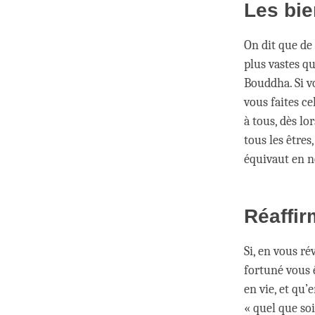
Les bie
On dit que de
plus vastes qu
Bouddha. Si v
vous faites ce
à tous, dès lo
tous les êtres
équivaut en no
Réaffir
Si, en vous r
fortuné vous ê
en vie, et qu
« quel que soi