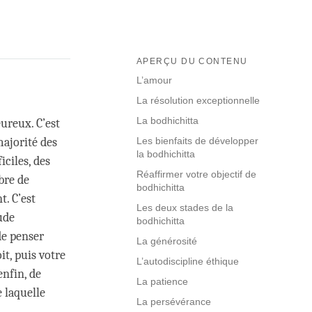
APERÇU DU CONTENU
L’amour
La résolution exceptionnelle
La bodhichitta
ureux. C’est
majorité des
Les bienfaits de développer
la bodhichitta
iciles, des
Réaffirmer votre objectif de
bre de
bodhichitta
. C’est
Les deux stades de la
ude
bodhichitta
de penser
La générosité
t, puis votre
L’autodiscipline éthique
enfin, de
La patience
 laquelle
La persévérance