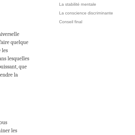
La stabilité mentale
La conscience discriminante
Conseil final
iverselle
 faire quelque
 les
ans lesquelles
puissant, que
rendre la
vous
miner les