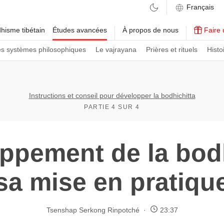
hisme tibétain
Études avancées
À propos de nous
Faire 
es systèmes philosophiques
Le vajrayana
Prières et rituels
Histo
Instructions et conseil pour développer la bodhichitta
PARTIE 4 SUR 4
ppement de la bodh
sa mise en pratiqu
Tsenshap Serkong Rinpotché
23:37