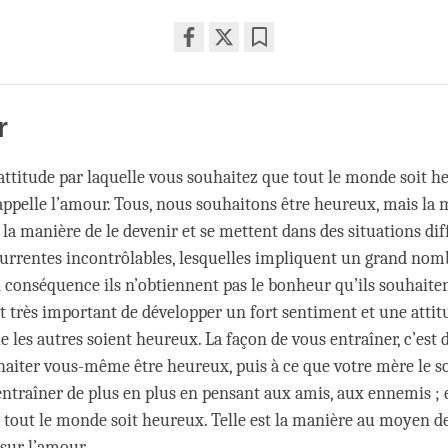
Share
Bookmark
on
facebook
r
’attitude par laquelle vous souhaitez que tout le monde soit he
 appelle l’amour. Tous, nous souhaitons être heureux, mais la 
la manière de le devenir et se mettent dans des situations diff
currentes incontrôlables, lesquelles impliquent un grand nom
 conséquence ils n’obtiennent pas le bonheur qu’ils souhaitent
st très important de développer un fort sentiment et une attit
 les autres soient heureux. La façon de vous entraîner, c’est 
haiter vous-même être heureux, puis à ce que votre mère le soi
’entraîner de plus en plus en pensant aux amis, aux ennemis ; 
 tout le monde soit heureux. Telle est la manière au moyen de
sur l’amour.