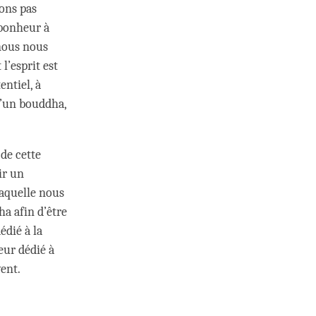
ons pas
 bonheur à
nous nous
l’esprit est
entiel, à
d’un bouddha,
de cette
ir un
laquelle nous
ha afin d’être
édié à la
œur dédié à
vent.