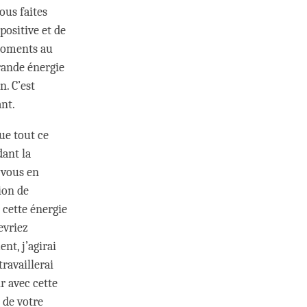
ous faites
positive et de
 moments au
rande énergie
. C’est
nt.
ue tout ce
dant la
 vous en
ion de
 cette énergie
evriez
nt, j’agirai
travaillerai
r avec cette
 de votre