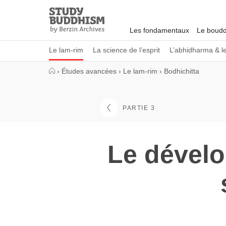
Close
Study
Buddhism
Les fondamentaux
Le boudd
Home
Le lam-rim
La science de l’esprit
L’abhidharma & l
›
Études avancées
›
Le lam-rim
›
Bodhichitta
PARTIE 3
Le dévelo