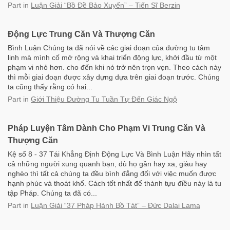
Part
in
Luận Giải “Bồ Đề Bảo Xuyến” – Tiến Sĩ Berzin
Động Lực Trung Căn Và Thượng Căn
Bình Luận Chúng ta đã nói về các giai đoạn của đường tu tâm
linh mà mình cố mở rộng và khai triển động lực, khởi đầu từ một
phạm vi nhỏ hơn. cho đến khi nó trở nên trọn vẹn. Theo cách này
thì mỗi giai đoạn được xây dựng dựa trên giai đoạn trước. Chúng
ta cũng thấy rằng có hai...
Part
in
Giới Thiệu Đường Tu Tuần Tự Đến Giác Ngộ
Pháp Luyện Tâm Dành Cho Phạm Vi Trung Căn Và
Thượng Căn
Kệ số 8 - 37 Tái Khẳng Định Động Lực Và Bình Luận Hãy nhìn tất
cả những người xung quanh bạn, dù họ gần hay xa, giàu hay
nghèo thì tất cả chúng ta đều bình đẳng đối với việc muốn được
hạnh phúc và thoát khổ. Cách tốt nhất để thành tựu điều này là tu
tập Pháp. Chúng ta đã có...
Part
in
Luận Giải “37 Pháp Hành Bồ Tát” – Đức Dalai Lama