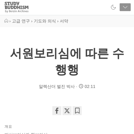
Close
Study
Buddhism
Home
›
고급 연구
›
기도와 의식
›
서약
서원보리심에 따른 수
행행
알렉산더 벌진 박사
02:11
Share
Bookmark
on
개요
facebook