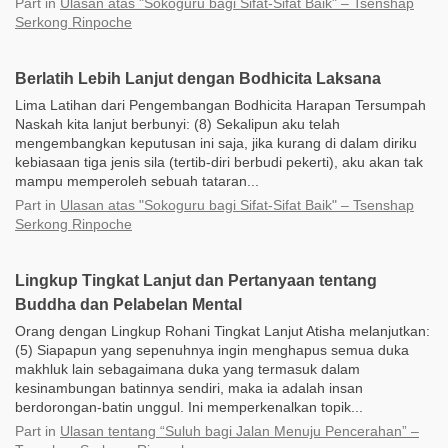
Part
in
Ulasan atas "Sokoguru bagi Sifat-Sifat Baik" – Tsenshap
Serkong Rinpoche
Berlatih Lebih Lanjut dengan Bodhicita Laksana
Lima Latihan dari Pengembangan Bodhicita Harapan Tersumpah
Naskah kita lanjut berbunyi: (8) Sekalipun aku telah
mengembangkan keputusan ini saja, jika kurang di dalam diriku
kebiasaan tiga jenis sila (tertib-diri berbudi pekerti), aku akan tak
mampu memperoleh sebuah tataran...
Part
in
Ulasan atas "Sokoguru bagi Sifat-Sifat Baik" – Tsenshap
Serkong Rinpoche
Lingkup Tingkat Lanjut dan Pertanyaan tentang
Buddha dan Pelabelan Mental
Orang dengan Lingkup Rohani Tingkat Lanjut Atisha melanjutkan:
(5) Siapapun yang sepenuhnya ingin menghapus semua duka
makhluk lain sebagaimana duka yang termasuk dalam
kesinambungan batinnya sendiri, maka ia adalah insan
berdorongan-batin unggul. Ini memperkenalkan topik...
Part
in
Ulasan tentang “Suluh bagi Jalan Menuju Pencerahan” –