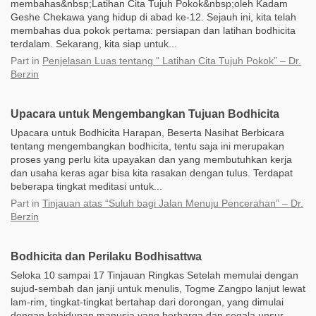
membahas&nbsp;Latihan Cita Tujuh Pokok&nbsp;oleh Kadam
Geshe Chekawa yang hidup di abad ke-12. Sejauh ini, kita telah
membahas dua pokok pertama: persiapan dan latihan bodhicita
terdalam. Sekarang, kita siap untuk...
Part
in
Penjelasan Luas tentang “ Latihan Cita Tujuh Pokok” – Dr.
Berzin
Upacara untuk Mengembangkan Tujuan Bodhicita
Upacara untuk Bodhicita Harapan, Beserta Nasihat Berbicara
tentang mengembangkan bodhicita, tentu saja ini merupakan
proses yang perlu kita upayakan dan yang membutuhkan kerja
dan usaha keras agar bisa kita rasakan dengan tulus. Terdapat
beberapa tingkat meditasi untuk...
Part
in
Tinjauan atas “Suluh bagi Jalan Menuju Pencerahan” – Dr.
Berzin
Bodhicita dan Perilaku Bodhisattwa
Seloka 10 sampai 17 Tinjauan Ringkas Setelah memulai dengan
sujud-sembah dan janji untuk menulis, Togme Zangpo lanjut lewat
lam-rim, tingkat-tingkat bertahap dari dorongan, yang dimulai
dengan kehidupan manusia yang berharga dan segala unsur-