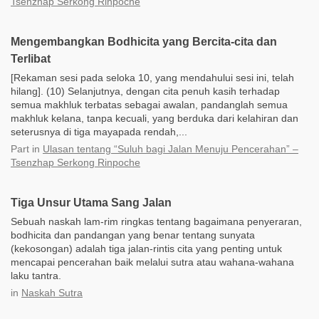
Tsenzhap Serkong Rinpoche
Mengembangkan Bodhicita yang Bercita-cita dan
Terlibat
[Rekaman sesi pada seloka 10, yang mendahului sesi ini, telah
hilang]. (10) Selanjutnya, dengan cita penuh kasih terhadap
semua makhluk terbatas sebagai awalan, pandanglah semua
makhluk kelana, tanpa kecuali, yang berduka dari kelahiran dan
seterusnya di tiga mayapada rendah,...
Part
in
Ulasan tentang “Suluh bagi Jalan Menuju Pencerahan” –
Tsenzhap Serkong Rinpoche
Tiga Unsur Utama Sang Jalan
Sebuah naskah lam-rim ringkas tentang bagaimana penyeraran,
bodhicita dan pandangan yang benar tentang sunyata
(kekosongan) adalah tiga jalan-rintis cita yang penting untuk
mencapai pencerahan baik melalui sutra atau wahana-wahana
laku tantra.
in
Naskah Sutra