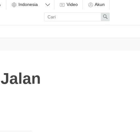
Video
Akun
Enter
Search
search
term
Jalan