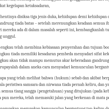
kat kegelapan ketaksadaran,
-hentinya disiksa tiga jenis duka, kehidupan demi kehidupan
andrung tiada batas – setelah merenungkan keadaan semua 
i mereka ada di dalam masalah seperti ini, kembangkanlah t
g unggul.
 engkau telah membina kebiasaan penyerahan dan tujuan bodh
 engkau tiada memiliki kesadaran pembeda menyadari sifat kek
ngkau akan tidak mampu memutus akar keberadaan gandrun
erupayalah dalam aneka cara menyadari kemunculan bergant
iapa yang telah melihat bahwa (hukum) sebab dan akibat ber
la peristiwa samsara dan nirwana tiada pernah keliru, dan y
semua tiang sangga (pengetahuan) yang ditujukan (pada ke
a pun mereka, telah memasuki jalan yang berkenan di mata p
enampakan merupakan kemunculan bergantung tan-keliru da