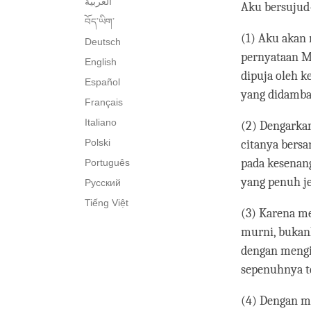
العربية
Aku bersujud
བོད་ཡིག་
(1) Aku akan
Deutsch
pernyataan Me
English
dipuja oleh 
Español
yang didamba
Français
Italiano
(2) Dengarkan
Polski
citanya bersa
pada kesenan
Português
yang penuh j
Русский
Tiếng Việt
(3) Karena m
murni, bukan
dengan mengi
sepenuhnya t
(4) Dengan m