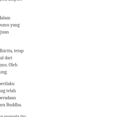
 dalam
ibumu yang
ujuan
icita, tetap
al dari
gmu. Oleh
ung.
perilaku
ang telah
beradaan
ara Buddha.
n sunyata itu