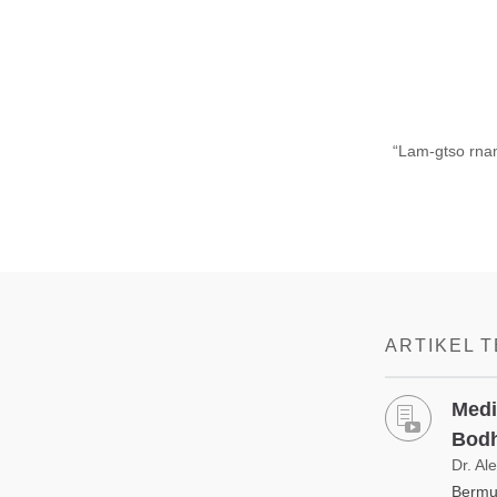
“Lam-gtso rna
ARTIKEL 
Medi
Bodh
Dr. Al
Bermu