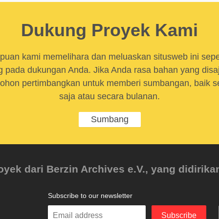
Dukung Proyek Kami
uan kami memelihara dan meluaskan situsweb ini sep
 pada dukungan Anda. Jika Anda rasa bahan yang disaji
ohon pertimbangkan untuk memberi sumbangan, baik se
saja atau secara bulanan.
Sumbang
ek dari Berzin Archives e.V., yang didirikan
Subscribe to our newsletter
Enter
Subscribe