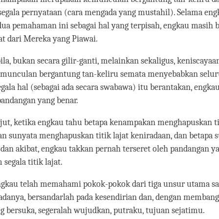
 segala pernyataan (cara mengada yang mustahil). Selama en
a pemahaman ini sebagai hal yang terpisah, engkau masih b
t dari Mereka yang Piawai.
la, bukan secara gilir-ganti, melainkan sekaligus, keniscaya
munculan bergantung tan-keliru semata menyebabkan selu
ala hal (sebagai ada secara swabawa) itu berantakan, engkau
andangan yang benar.
njut, ketika engkau tahu betapa kenampakan menghapuskan tit
n sunyata menghapuskan titik lajat keniradaan, dan betapa s
 dan akibat, engkau takkan pernah terseret oleh pandangan y
egala titik lajat.
ngkau telah memahami pokok-pokok dari tiga unsur utama san
adanya, bersandarlah pada kesendirian dan, dengan membang
g bersuka, segeralah wujudkan, putraku, tujuan sejatimu.