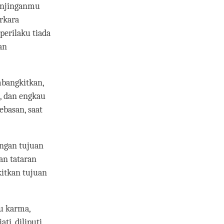
ranjinganmu
rkara
perilaku tiada
an
mbangkitkan,
, dan engkau
basan, saat
angan tujuan
an tataran
itkan tujuan
gu karma,
ti, diliputi