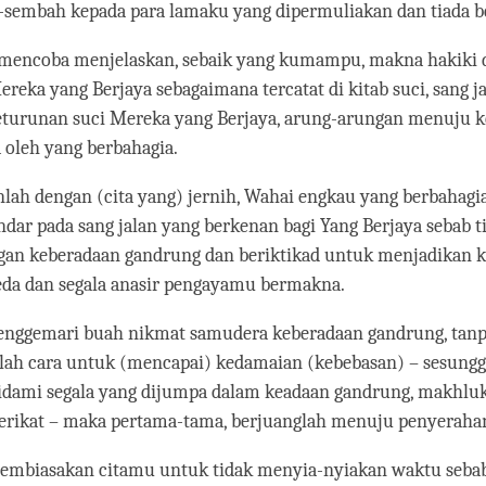
facebook
-sembah kepada para lamaku yang dipermuliakan dan tiada be
 mencoba menjelaskan, sebaik yang kumampu, makna hakiki 
reka yang Berjaya sebagaimana tercatat di kitab suci, sang j
keturunan suci Mereka yang Berjaya, arung-arungan menuju 
 oleh yang berbahagia.
lah dengan (cita yang) jernih, Wahai engkau yang berbahagia
ndar pada sang jalan yang berkenan bagi Yang Berjaya sebab t
gan keberadaan gandrung dan beriktikad untuk menjadikan
eda dan segala anasir pengayamu bermakna.
enggemari buah nikmat samudera keberadaan gandrung, tan
lah cara untuk (mencapai) kedamaian (kebebasan) – sesung
dami segala yang dijumpa dalam keadaan gandrung, makhluk
erikat – maka pertama-tama, berjuanglah menuju penyeraha
embiasakan citamu untuk tidak menyia-nyiakan waktu seba