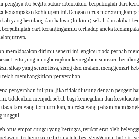
n pengaya itu begitu sukar ditemukan, berpalinglah dari ke
ka kenampakan kehidupan ini. Dengan terus merenungkan pe
bali yang berulang dan bahwa (hukum) sebab dan akibat ber
u, berpalinglah dari keranjinganmu terhadap aneka kenampak
elanjutnya.
gan membiasakan dirimu seperti ini, engkau tiada pernah me
sesaat, cita yang mengharapkan kemegahan samsara berulang
n sikap yang senantiasa, siang dan malam, menggemari kebe
au telah membangkitkan penyerahan.
rena penyerahan ini pun, jika tidak diusung dengan pengemb
ni, tidak akan menjadi sebab bagi kemegahan dan kesukacita
 tiada tara yang termurnikan, mereka yang paham membangk
g unggul.
eh arus empat sungai yang beringas, terikat erat oleh beleng
elawan, terhempas ke lubang jala besi genggaman jati diri seja