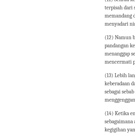
terpisah dari
memandang du
menyadari nia
(12) Namun bi
pandangan ke
menanggap seg
mencermati p
(13) Lebih la
keberadaan da
sebagai sebab
menggenggam s
(14) Ketika e
sebagaimana 
kegigihan yan