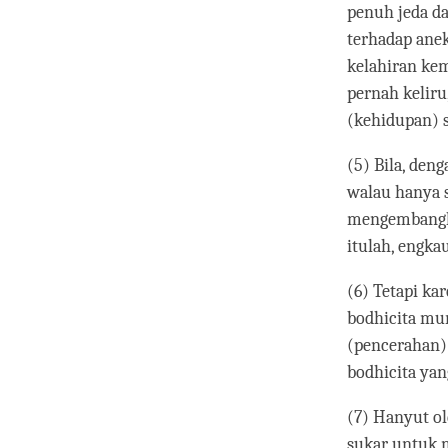
penuh jeda da
terhadap ane
kelahiran kem
pernah kelir
(kehidupan) s
(5) Bila, den
walau hanya 
mengembangka
itulah, engk
(6) Tetapi ka
bodhicita mur
(pencerahan)
bodhicita yan
(7) Hanyut ol
sukar untuk m