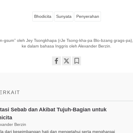
Bhodicita
Sunyata
Penyerahan
m-gsum” oleh Jey Tsongkhapa (rJe Tsong-kha-pa Blo-bzang grags-pa),
ke dalam bahasa Inggris oleh Alexander Berzin.
Share
Bookmark
on
facebook
TERKAIT
tasi Sebab dan Akibat Tujuh-Bagian untuk
icita
exander Berzin
la dari keseimbangan hati dan mengetahui serta menghargai