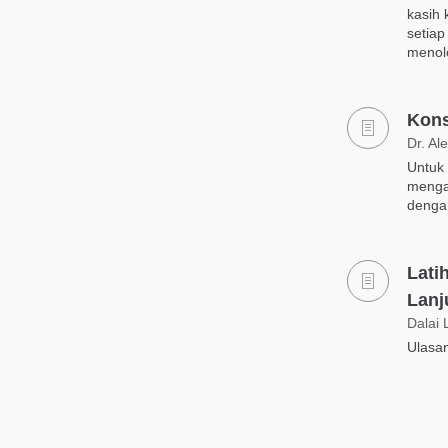
kasih 
setiap
menol
Kons
Dr. Al
Untuk
mengat
denga
Lati
Lanj
Dalai
Ulasan