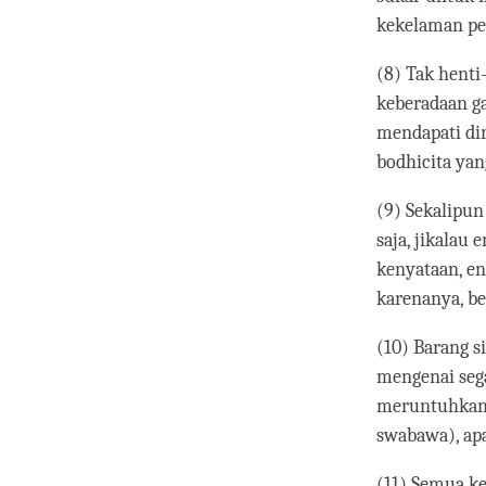
kekelaman pe
(8) Tak henti
keberadaan g
mendapati dir
bodhicita yan
(9) Sekalipun
saja, jikalau
kenyataan, e
karenanya, b
(10) Barang s
mengenai sega
meruntuhkan 
swabawa), ap
(11) Semua k