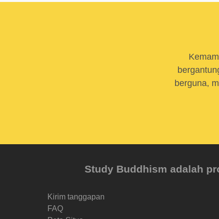
Kemamp
bergantung
berguna, m
Study Buddhism adalah proy
Kirim tanggapan
FAQ