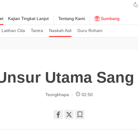
et
Kajian Tingkat Lanjut
Tentang Kami
Sumbang
Latihan Cita
Tantra
Naskah Asli
Guru Rohani
 Unsur Utama Sang 
Tsongkhapa
02:50
Share
Bookmark
on