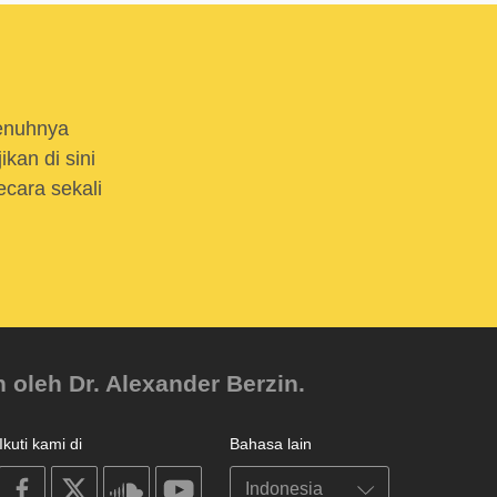
enuhnya
kan di sini
cara sekali
 oleh Dr. Alexander Berzin.
Ikuti kami di
Bahasa lain
on
on
on
on
facebook
X
soundcloud
youtube