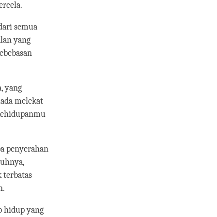
rcela.
dari semua
alan yang
kebebasan
, yang
iada melekat
 kehidupanmu
pa penyerahan
guhnya,
 terbatas
n.
b hidup yang