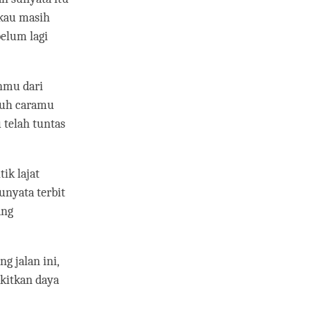
gkau masih
elum lagi
anmu dari
ruh caramu
 telah tuntas
ik lajat
unyata terbit
ang
g jalan ini,
kitkan daya