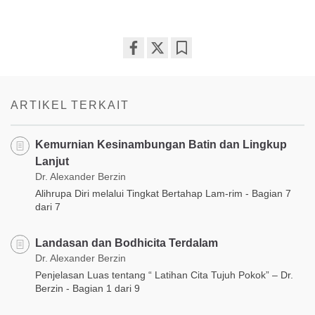
Share
Bookmark
on
facebook
ARTIKEL TERKAIT
Kemurnian Kesinambungan Batin dan Lingkup
Lanjut
Dr. Alexander Berzin
Alihrupa Diri melalui Tingkat Bertahap Lam-rim - Bagian 7
dari 7
Landasan dan Bodhicita Terdalam
Dr. Alexander Berzin
Penjelasan Luas tentang “ Latihan Cita Tujuh Pokok” – Dr.
Berzin - Bagian 1 dari 9