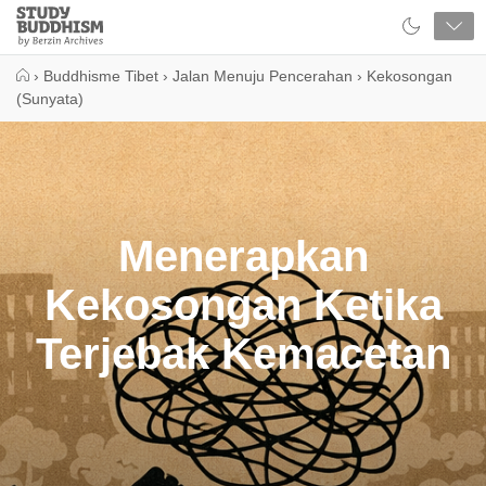
Close
Study
Buddhism
Home
›
Buddhisme Tibet
›
Jalan Menuju Pencerahan
›
Kekosongan
(Sunyata)
Menerapkan
Kekosongan Ketika
Terjebak Kemacetan