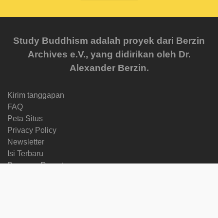
Study Buddhism adalah proyek dari Berzin
Archives e.V., yang didirikan oleh Dr.
Alexander Berzin.
Kirim tanggapan
FAQ
Peta Situs
Privacy Policy
Newsletter
Isi Terbaru
Progress Reports
Courses
Bahasa lain