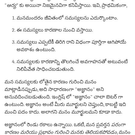
"
ఆర్య
” కు అయినా నిజమైనవిగా కనిపిస్తాయి. ఇవి, ప్రాథమికంగా,
మనమందరం జీవితంలో సమస్యలను ఎదుర్కొంటాం.
ఈ సమస్యలు కారణాల నుంచి వస్తాయి.
సమస్యలు ఎప్పటికీ తిరిగి రాని విధంగా పూర్తిగా ఆగిపోయే
అవకాశం ఉంటుంది.
సమస్యలకు కారణాన్ని తొలగించే అవగాహనతో అటువంటి
నిలిపివేత సాధించబడుతుంది.
మన సమస్యలకు లోతైన కారణం గురించి మనం
మాట్లాడినప్పుడు, అది సాధారణంగా "అజ్ఞానం" అని
అనువదించబడుతుంది. ఇంగ్లిష్ లో "అజ్ఞానం" చాలా బెటర్ గా
ఉంటుంది. అజ్ఞానం అంటే మీరు మూర్ఖులని చెప్తుంది, కాబట్టి ఇది
మంచి పదం కాదు. అలాగని మనం మూర్ఖులమని కూడా కాదు.
అజ్ఞానంలో రెండు రకాలు ఉన్నాయి. ఒకటి, మన ప్రవర్తన
పరంగా
కారణం మరియు ప్రభావం గురించి మనకు తెలియకపోవడం
, మనం