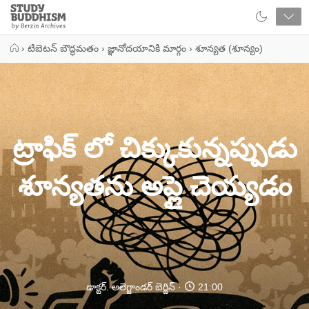
Close
Study
Buddhism
Home
›
టిబెటన్ బౌద్ధమతం
›
జ్ఞానోదయానికి మార్గం
›
శూన్యత (శూన్యం)
ట్రాఫిక్ లో చిక్కుకున్నప్పుడు
శూన్యతను అప్లై చెయ్యడం
డాక్టర్. అలెగ్జాండర్ బెర్జిన్
21:00