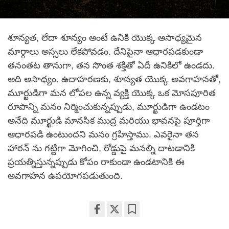
శూన్యత, లేదా శూన్యం అంటే ఉనికి యొక్క అసాధ్యమైన
మార్గాలు అస్సలు లేకపోవడం. దేనిపైనా ఆధారపడకుండా
తనంతట తానుగా, తన సొంత శక్తితో ఏదీ ఉనికిలో ఉండదు.
అది అసాధ్యం. ఉదాహరణకు, శూన్యత యొక్క అవగాహనతో,
మూర్ఖుడిగా మన లోపల ఉన్న వ్యక్తి యొక్క ఒక మోసపూరిత
రూపాన్ని మనం నిర్మించుకున్నప్పుడు, మూర్ఖుడిగా ఉండటం
అనేది మూర్ఖుడి మానసిక ముద్ర మరియు భావనపై పూర్తిగా
ఆధారపడి ఉంటుందని మనం గ్రహిస్తాము. ఎవరైనా తన
హారన్ ను గట్టిగా మోగించి, రోడ్డుపై మనల్ని దాటడానికి
ప్రయత్నిస్తున్నప్పుడు కోపం రాకుండా ఉండటానికి ఈ
అవగాహన ఉపయోగపడుతుంది.
Share
Bookmark