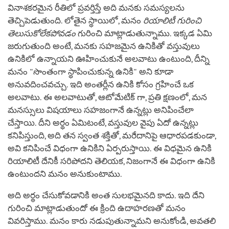
వినాశకరమైన రీతిలో ప్రవర్తిస్తే అది మనకు సమస్యలను
తెచ్చిపెడుతుంది. లోతైన స్థాయిలో, మనం
రియాలిటీ గురించి
తెలుసుకోలేకపోవడం
గురించి మాట్లాడుతున్నాము. ఇక్కడ ఏమి
జరుగుతుంది అంటే, మనకు సహజమైన ఉనికితో వస్తువులు
ఉనికిలో ఉన్నాయని ఊహించుకునే అలవాటు ఉంటుంది, దీన్ని
మనం "సొంతంగా స్థాపించుకున్న ఉనికి" అని కూడా
అనువదించవచ్చు. ఇది అంతర్లీన ఉనికి కోసం గ్రహించే ఒక
అలవాటు. ఈ అలవాటుతో, ఆటోమేటిక్ గా, ప్రతి క్షణంలో, మన
మనస్సులు విషయాలు సహజంగానే ఉన్నట్లు అనిపించేలా
చేస్తాయి. దీని అర్థం ఏమిటంటే, వస్తువుల వైపు ఏదో ఉన్నట్లు
కనిపిస్తుంది, అది తన స్వంత శక్తితో, మరేదానిపై ఆధారపడకుండా,
అవి కనిపించే విధంగా ఉనికిని ఏర్పరుస్తాయి. ఈ విధమైన ఉనికి
రియాలిటీ దేనికీ సరిపోదని తెలియక, నిజంగానే ఈ విధంగా ఉనికి
ఉంటుందని మనం అనుకుంటాము.
అది అర్థం చేసుకోవడానికి అంత సులభమైనది కాదు. ఇది దేని
గురించి మాట్లాడుతుందో ఈ క్రింది ఉదాహరణతో మనం
వివరిస్తాము. మనం కారు నడుపుతున్నామని అనుకోండి, అవతలి