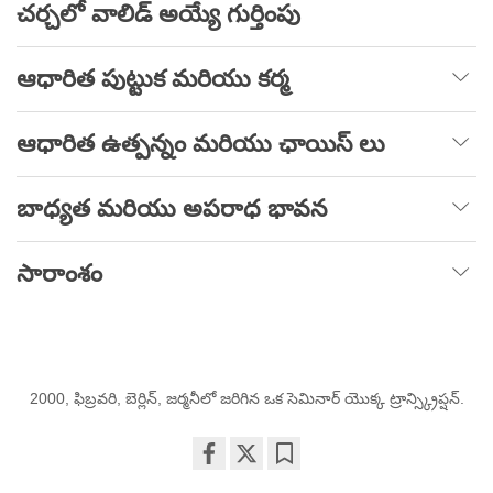
చర్చలో వాలిడ్ అయ్యే గుర్తింపు
ఆధారిత పుట్టుక మరియు కర్మ
ఆధారిత ఉత్పన్నం మరియు ఛాయిస్ లు
బాధ్యత మరియు అపరాధ భావన
సారాంశం
2000, ఫిబ్రవరి, బెర్లిన్, జర్మనీలో జరిగిన ఒక సెమినార్ యొక్క ట్రాన్స్క్రిప్షన్.
Share
Bookmark