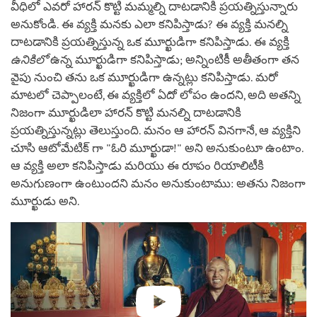
వీధిలో ఎవరో హారన్ కొట్టి మమ్మల్ని దాటడానికి ప్రయత్నిస్తున్నారు
అనుకోండి. ఈ వ్యక్తి మనకు ఎలా కనిపిస్తాడు? ఈ వ్యక్తి మనల్ని
దాటడానికి ప్రయత్నిస్తున్న ఒక మూర్ఖుడిగా కనిపిస్తాడు. ఈ వ్యక్తి
ఉనికిలో
ఉన్న మూర్ఖుడిగా కనిపిస్తాడు; అన్నింటికీ అతీతంగా తన
వైపు నుంచి తను ఒక మూర్ఖుడిగా ఉన్నట్లు కనిపిస్తాడు. మరో
మాటలో చెప్పాలంటే, ఈ వ్యక్తిలో ఏదో లోపం ఉందని, అది అతన్ని
నిజంగా మూర్ఖుడిలా హారన్ కొట్టి మనల్ని దాటడానికి
ప్రయత్నిస్తున్నట్లు తెలుస్తుంది. మనం ఆ హారన్ వినగానే, ఆ వ్యక్తిని
చూసి ఆటోమేటిక్ గా "ఓరి మూర్ఖుడా!" అని అనుకుంటూ ఉంటాం.
ఆ వ్యక్తి అలా కనిపిస్తాడు మరియు ఈ రూపం రియాలిటీకి
అనుగుణంగా ఉంటుందని మనం అనుకుంటాము: అతను నిజంగా
మూర్ఖుడు అని.