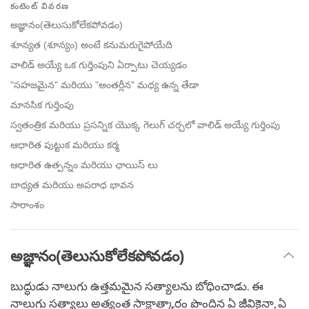
కంటెంట్ వివరణ
on
facebook
అజ్ఞానం(తెలుసుకోలేకపోవడం)
శూన్యత (శూన్యం) అంటే కనుమరుగైపోయేది
వాలిడ్ అయ్యే ఒక గుర్తింపుని ఏర్పాటు చెయ్యడం
"సహజమైన" మరియు "అంతర్లీన" మధ్య ఉన్న తేడా
మానసిక గుర్తింపు
స్వతంత్రిక మరియు ప్రసన్నిక యొక్క గెలుగ్ చర్చలో వాలిడ్ అయ్యే గుర్తింపు
ఆధారిత పుట్టుక మరియు కర్మ
ఆధారిత ఉత్పన్నం మరియు ఛాయిస్ లు
బాధ్యత మరియు అపరాధ భావన
సారాంశం
అజ్ఞానం(తెలుసుకోలేకపోవడం)
బుద్ధుడు నాలుగు ఉత్తమమైన సత్యాలను బోధించాడు. ఈ
నాలుగు సత్యాలు అత్యంత సాక్షాత్కారం పొందిన ఏ జీవికైనా, ఏ