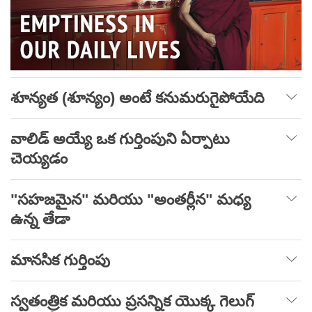
శూన్యత (శూన్యం) అంటే కనుమరుగైపోయేది
వాలిడ్ అయ్యే ఒక గుర్తింపుని ఏర్పాటు
చెయ్యడం
"సహజమైన" మరియు "అంతర్లీన" మధ్య
ఉన్న తేడా
మానసిక గుర్తింపు
స్వతంత్రిక మరియు ప్రసన్నిక యొక్క గెలుగ్