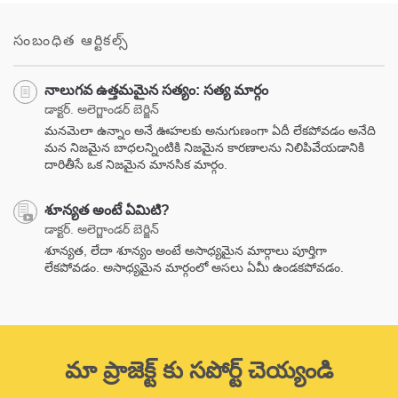
on
facebook
సంబంధిత ఆర్టికల్స్
నాలుగవ ఉత్తమమైన సత్యం: సత్య మార్గం
డాక్టర్. అలెగ్జాండర్ బెర్జిన్
మనమెలా ఉన్నాం అనే ఊహలకు అనుగుణంగా ఏదీ లేకపోవడం అనేది
మన నిజమైన బాధలన్నింటికి నిజమైన కారణాలను నిలిపివేయడానికి
దారితీసే ఒక నిజమైన మానసిక మార్గం.
శూన్యత అంటే ఏమిటి?
డాక్టర్. అలెగ్జాండర్ బెర్జిన్
శూన్యత, లేదా శూన్యం అంటే అసాధ్యమైన మార్గాలు పూర్తిగా
లేకపోవడం. అసాధ్యమైన మార్గంలో అసలు ఏమీ ఉండకపోవడం.
మా ప్రాజెక్ట్ కు సపోర్ట్ చెయ్యండి