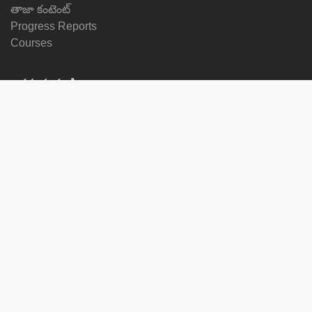
తాజా కంటెంట్
Progress Reports
Courses
భాషను మార్చండి
మమ్మల్ని ఫాలో అవ్వండి
on
on
on
on
facebook
X
soundcloud
youtube
Subscribe to our newsletter
Enter
Subscribe
your
email