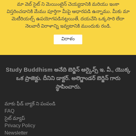
మా వెబ్ సైట్ ని మెయింటైన్ చెయ్యడానికి మరియు ఇంకా
విస్తరించడానికి మేము పూర్తిగా మీపై ఆధారపడి ఉన్నాము. మీకు మా
మెటీరియల్స్ ఉపయోగపడినట్లయితే, దయచేసి ఒక్కసారి లేదా
నెలవారీ విరాళాన్ని ఇవ్వటానికి ముందుకు రండి.
విరాళం
Study Buddhism అనేది బెర్జిన్ ఆర్కైవ్స్ ఇ. వీ., యొక్క
ఒక ప్రాజెక్టు. దీనిని డాక్టర్. అలెగ్జాండర్ బెర్జిన్ గారు
స్థాపించారు.
మాకు ఫీడ్ బ్యాక్ ని పంపండి
FAQ
సైట్ మ్యాప్
Privacy Policy
Newsletter