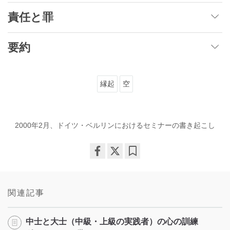
責任と罪
要約
縁起
空
2000年2月、ドイツ・ベルリンにおけるセミナーの書き起こし
Share
Bookmark
on
facebook
関連記事
中士と大士（中級・上級の実践者）の心の訓練