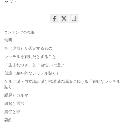
ます。
Share
Bookmark
コンテンツの概要
on
facebook
無明
空（虚無）が否定するもの
レッテルを有効だとすること
「生まれつき」と「自性」の違い
仮設（精神的なレッテル貼り）
ゲルク派・自立論証派と帰謬派の議論における「有効なレッテル
貼り」
縁起とカルマ
縁起と選択
責任と罪
要約