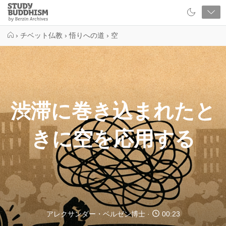
Close
Study
Buddhism
Home
›
チベット仏教
›
悟りへの道
›
空
渋滞に巻き込まれたと
きに空を応用する
アレクサンダー・ベルゼン博士
00:23