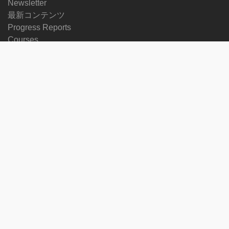
Newsletter
最新コンテンツ
Progress Reports
Courses
他の言語
フォローする
on
on
on
on
facebook
X
soundcloud
youtube
Subscribe to our newsletter
Enter
Subscribe
your
email