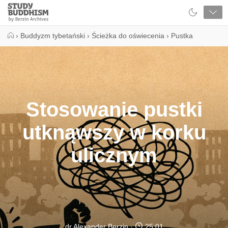
Close
Study
Buddhism
Home
›
Buddyzm tybetański
›
Ścieżka do oświecenia
›
Pustka
Stosowanie pustki
utknąwszy w korku
ulicznym
dr Alexander Berzin
25:01