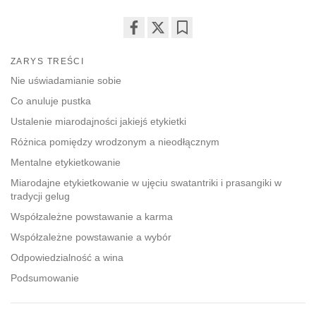
Share
Bookmark
ZARYS TREŚCI
on
facebook
Nie uświadamianie sobie
Co anuluje pustka
Ustalenie miarodajności jakiejś etykietki
Różnica pomiędzy wrodzonym a nieodłącznym
Mentalne etykietkowanie
Miarodajne etykietkowanie w ujęciu swatantriki i prasangiki w
tradycji gelug
Współzależne powstawanie a karma
Współzależne powstawanie a wybór
Odpowiedzialność a wina
Podsumowanie