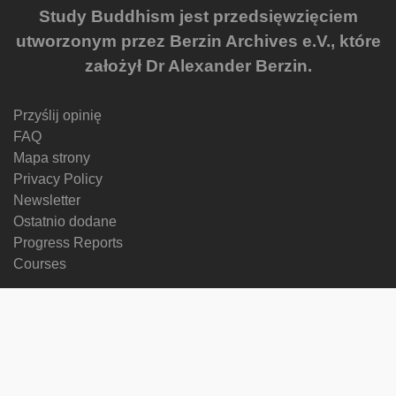
Study Buddhism jest przedsięwzięciem
utworzonym przez Berzin Archives e.V., które
założył Dr Alexander Berzin.
Przyślij opinię
FAQ
Mapa strony
Privacy Policy
Newsletter
Ostatnio dodane
Progress Reports
Courses
Zmień język