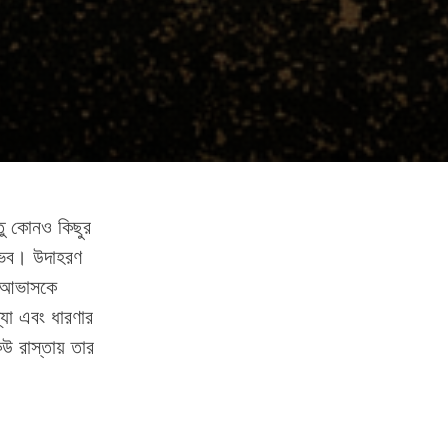
তু কোনও কিছুর
ম্ভব। উদাহরণ
কর আভাসকে
খ্যা এবং ধারণার
উ রাস্তায় তার