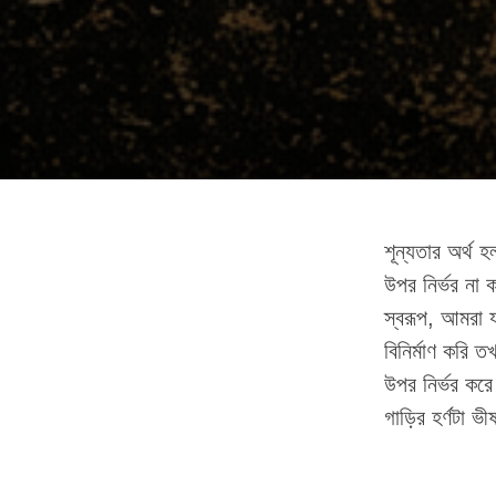
শূন্যতার অর্থ 
উপর নির্ভর না 
স্বরূপ, আমরা য
বিনির্মাণ করি ত
উপর নির্ভর কর
গাড়ির হর্ণটা ভ