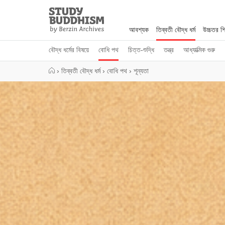
Close
Study
Buddhism
আবশ্যক
তিব্বতী বৌদ্ধ ধর্ম
উচ্চতর শিক
Home
বৌদ্ধ ধর্মের বিষয়ে
বোধি পথ
চিত্ত-শুদ্ধি
তন্ত্র
আধ্যাত্মিক গুরু
›
তিব্বতী বৌদ্ধ ধর্ম
›
বোধি পথ
›
শূন্যতা