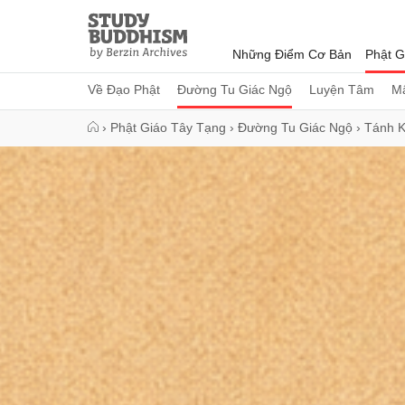
Close
Study
Buddhism
Những Điểm Cơ Bản
Phật G
Home
Về Đạo Phật
Đường Tu Giác Ngộ
Luyện Tâm
Mậ
›
Phật Giáo Tây Tạng
›
Đường Tu Giác Ngộ
›
Tánh K