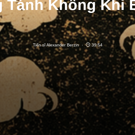
 Tánh Không Khi B
Tiến sĩ Alexander Berzin
39:54