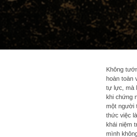
Không tướn
hoàn toàn 
tự lực, mà
khi chứng 
một người t
thức việc 
khái niệm 
mình không 