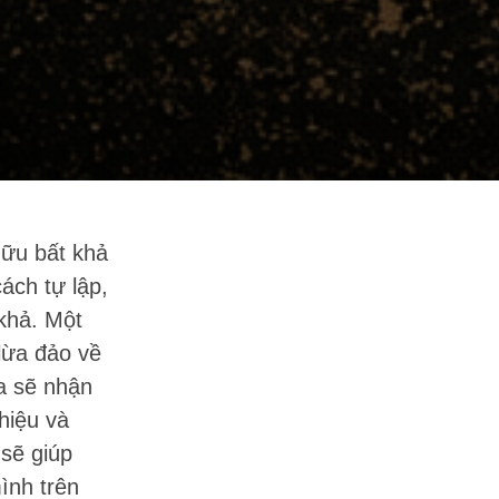
hữu bất khả
ách tự lập,
khả. Một
lừa đảo về
ta sẽ nhận
hiệu và
sẽ giúp
ình trên