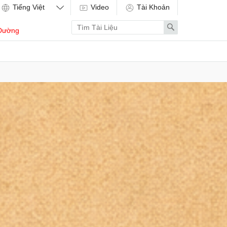
Video
Tài Khoản
Enter
Search
Dường
search
term