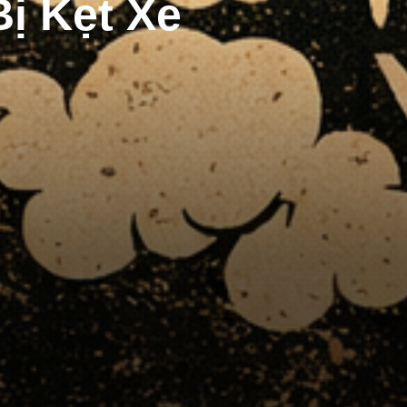
ị Kẹt Xe