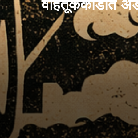
वाहतूककोंडीत अड