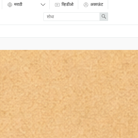
व्हिडीओ
अकाऊंट
Enter
Search
search
term