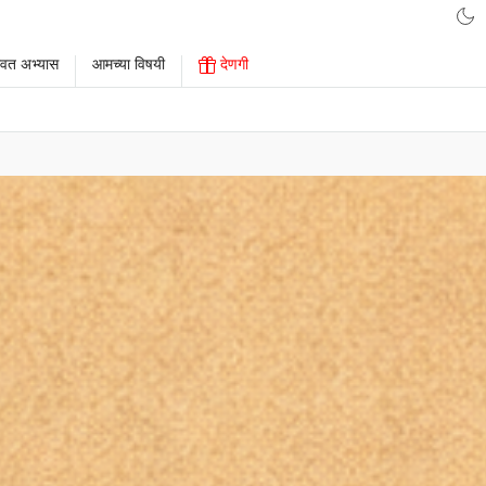
ावत अभ्यास
आमच्या विषयी
देणगी