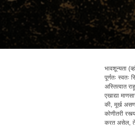
भावशून्यता (व्ह
पूर्णतः स्वतः
अस्तित्वात रा
एखाद्या माणसा
की, मूर्ख असण
कोणीतरी रस्त
करत असेल, ते