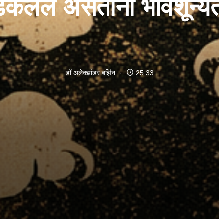
कलेलं असताना भावशून्य
डॉ.अलेक्झांडर बर्झिन
25:33