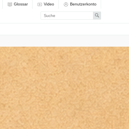
Glossar
Video
Benutzerkonto
Enter
Search
search
term