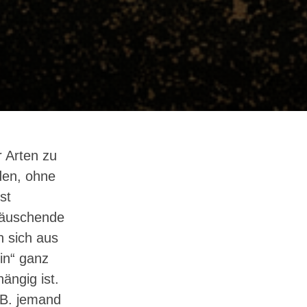
r Arten zu
rden, ohne
st
 täuschende
n sich aus
in“ ganz
ängig ist.
.B. jemand