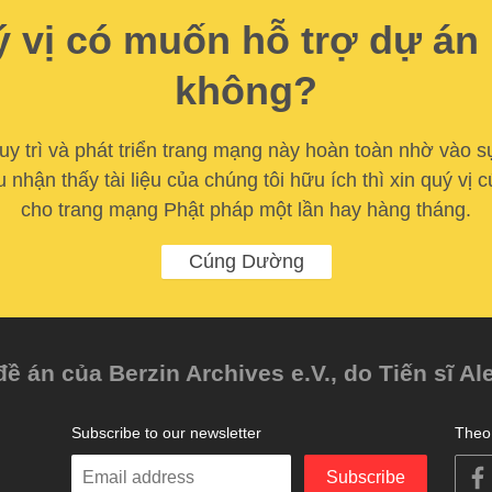
 vị có muốn hỗ trợ dự án
không?
y trì và phát triển trang mạng này hoàn toàn nhờ vào s
u nhận thấy tài liệu của chúng tôi hữu ích thì xin quý vị
cho trang mạng Phật pháp một lần hay hàng tháng.
Cúng Dường
 án của Berzin Archives e.V., do Tiến sĩ Al
Subscribe to our newsletter
Theo 
Enter
Subscribe