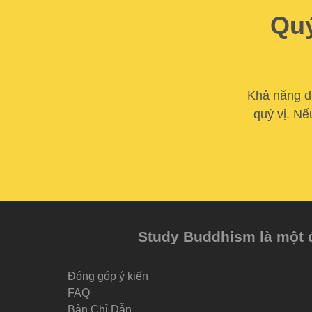
Quý
Khả năng du
quý vị. Nế
Study Buddhism là một đề
Đóng góp ý kiến
FAQ
Bản Chỉ Dẫn