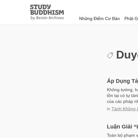
Close
Study
Buddhism
Những Điểm Cơ Bản
Phật G
Home
Duy
Áp Dụng Tá
Không tướng, ha
tồn tại có tự tá
của các pháp như
in
Tánh Không 
Luận Giải 
Toàn bộ phạm vi