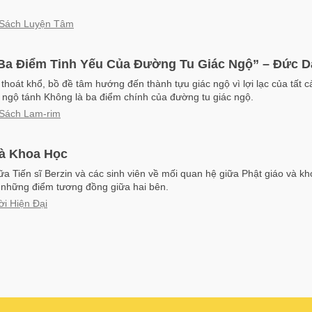
 Sách Luyện Tâm
“Ba Điểm Tinh Yếu Của Đường Tu Giác Ngộ” – Đức D
thoát khổ, bồ đề tâm hướng đến thành tựu giác ngộ vì lợi lạc của tất 
g ngộ tánh Không là ba điểm chính của đường tu giác ngộ.
 Sách Lam-rim
và Khoa Học
ữa Tiến sĩ Berzin và các sinh viên về mối quan hệ giữa Phật giáo và kho
 những điểm tương đồng giữa hai bên.
ời Hiện Đại