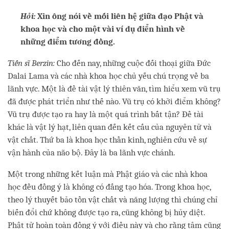
Hỏi:
Xin ông nói về mối liên hệ giữa đạo Phật và
khoa học và cho một vài ví dụ điển hình về
những điểm tương đồng.
Tiến sĩ Berzin:
Cho đến nay, những cuộc đối thoại giữa Đức
Dalai Lama và các nhà khoa học chủ yếu chú trọng về ba
lãnh vực. Một là đề tài vật lý thiên văn, tìm hiểu xem vũ trụ
đã được phát triển như thế nào. Vũ trụ có khởi điểm không?
Vũ trụ được tạo ra hay là một quá trình bất tận? Đề tài
khác là vật lý hạt, liên quan đến kết cấu của nguyên tử và
vật chất. Thứ ba là khoa học thần kinh, nghiên cứu về sự
vận hành của não bộ. Đây là ba lãnh vực chánh.
Một trong những kết luận mà Phật giáo và các nhà khoa
học đều đồng ý là không có đấng tạo hóa. Trong khoa học,
theo lý thuyết bảo tồn vật chất và năng lượng thì chúng chỉ
biến đổi chứ không được tạo ra, cũng không bị hủy diệt.
Phật tử hoàn toàn đồng ý với điều này và cho rằng tâm cũng