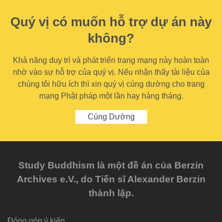
Quý vị có muốn hỗ trợ dự án này
không?
Khả năng duy trì và phát triển trang mạng này hoàn toàn
nhờ vào sự hỗ trợ của quý vị. Nếu nhận thấy tài liệu của
chúng tôi hữu ích thì xin quý vị cúng dường cho trang
mạng Phật pháp một lần hay hàng tháng.
Cúng Dường
Study Buddhism là một đề án của Berzin
Archives e.V., do Tiến sĩ Alexander Berzin
thành lập.
Đóng góp ý kiến