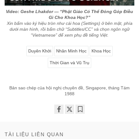
Video: Geshe Lhakdor — “Phật Giáo Có Thể Đóng Góp Điều
Gì Cho Khoa Học?”
Xin bấm vào ký hiệu tròn như cái hoa (Settings) ở bên mặt, phía
dưới màn hình, rồi bấm chữ “Subtitles/CC” và chọn ngôn ngữ
“Vietnamese” để xem phụ đề tiếng Việt.
Duyên Khởi
Nhân Minh Học
Khoa Học
Thời Gian và Vũ Trụ
Bản sao chép của hội nghị chuyên đề, Singapore, tháng Tám
1988
Share
Bookmark
on
facebook
TÀI LIỆU LIÊN QUAN