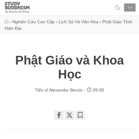
Close
Study
Buddhism
Home
›
Nghiên Cứu Cao Cấp
›
Lịch Sử Và Văn Hóa
›
Phật Giáo Thời
Hiện Đại
Phật Giáo và Khoa
Học
Tiến sĩ Alexander Berzin
09:08
Share
Bookmark
on
facebook