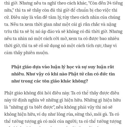
thì giờ. Nhưng nếu ta nghĩ theo cách khác, “Còn đến 24 tiếng
nữa,” thì ta sẽ thấy còn đủ thì giờ để chuẩn bị cho việc thi
cử. Điều này là vấn đề tâm lý, tùy theo cách nhìn của chúng
ta. Nếu ta xem thời gian như một cái gì rắn chắc và nặng
trĩu thì ta sẽ bị nó áp đảo và sẽ không có đủ thời giờ. Nhưng
nếu ta nhìn nó một cách cởi mở, xem ta có được bao nhiêu
thời giờ, thì ta sẽ cố sử dụng nó một cách tích cực, thay vì
cảm thấy phiền muộn.
Phật giáo dựa vào luận lý học và sự suy luận rất
nhiều. Như vậy có khi nào Phật tử cần có đức tin
như trong các tôn giáo khác không?
Phật giáo không đòi hỏi điều này. Ta có thể thấy được điều
này từ định nghĩa về những gì hiện hữu. Những gì hiện hữu
là “những gì ta biết được”, nếu không phải vậy thì nó sẽ
không hiện hữu, ví dụ như lông rùa, sừng thỏ, môi gà. Ta có
thể tưởng tượng gà có môi của người; ta có thể tưởng tượng