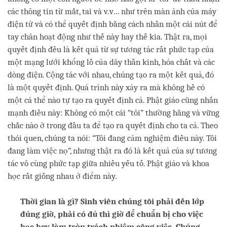
các thông tin từ mắt, tai và v.v… như trên màn ảnh của máy
điện tử và có thể quyết định bằng cách nhấn một cái nút để
tay chân hoạt động như thế này hay thế kia. Thật ra, mọi
quyết định đều là kết quả từ sự tương tác rất phức tạp của
một mạng lưới khổng lồ của dây thần kinh, hóa chất và các
dòng điện. Cộng tác với nhau, chúng tạo ra một kết quả, đó
là một quyết định. Quá trình này xảy ra mà không hề có
một cá thể nào tự tạo ra quyết định cả. Phật giáo cũng nhấn
mạnh điều này: Không có một cái “tôi” thường hằng và vững
chắc nào ở trong đầu ta để tạo ra quyết định cho ta cả. Theo
thói quen, chúng ta nói: “Tôi đang cảm nghiệm điều này. Tôi
đang làm việc nọ”, nhưng thật ra đó là kết quả của sự tương
tác vô cùng phức tạp giữa nhiều yếu tố. Phật giáo và khoa
học rất giống nhau ở điểm này.
Thời gian là gì? Sinh viên chúng tôi phải đến lớp
đúng giờ, phải có đủ thì giờ để chuẩn bị cho việc
học hay làm tròn trách nhiệm công việc. Chúng