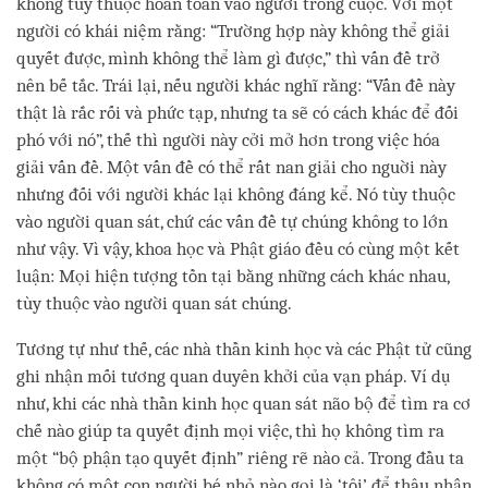
không tùy thuộc hoàn toàn vào người trong cuộc. Với một
người có khái niệm rằng: “Trường hợp này không thể giải
quyết được, mình không thể làm gì được,” thì vấn đề trở
nên bế tắc. Trái lại, nếu người khác nghĩ rằng: “Vấn đề này
thật là rắc rối và phức tạp, nhưng ta sẽ có cách khác để đối
phó với nó”, thế thì người này cởi mở hơn trong việc hóa
giải vấn đề. Một vấn đề có thể rất nan giải cho nguời này
nhưng đối với người khác lại không đáng kể. Nó tùy thuộc
vào người quan sát, chứ các vấn đề tự chúng không to lớn
như vậy. Vì vậy, khoa học và Phật giáo đều có cùng một kết
luận: Mọi hiện tượng tồn tại bằng những cách khác nhau,
tùy thuộc vào người quan sát chúng.
Tương tự như thế, các nhà thần kinh học và các Phật tử cũng
ghi nhận mối tương quan duyên khởi của vạn pháp. Ví dụ
như, khi các nhà thần kinh học quan sát não bộ để tìm ra cơ
chế nào giúp ta quyết định mọi việc, thì họ không tìm ra
một “bộ phận tạo quyết định” riêng rẽ nào cả. Trong đầu ta
không có một con người bé nhỏ nào gọi là ‘tôi’ để thâu nhận