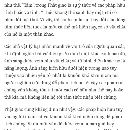
như thế. “Tâm”, trong Phật giáo là sự ý thức về các pháp, hữu
tình hoặc vô tình. Ý thức không thể sanh hay diệt, chỉ có
biến đổi mà thôi. Vì vậy, tái sanh chỉ là sự thay đổi của dòng
tâm thức liên tục của một cá thể mà hiện nay, cơ sở vật chất
của nó là một thân khác.
Các nhà vật lý hạt nhấn mạnh về vai trò của người quan sát,
khi định nghĩa bất cứ điều gì. Ví dụ, ở một khía cạnh nào đó,
ánh sáng được xem như vật chất; và từ bình diện khác, nó là
năng lượng. Ánh sáng hiện hữu dưới hiện tương nào tùy
thuộc vào nhiều yếu tố, nhất là khuôn khổ khái niệm mà
người nghiên cứu dùng để phân tích nó. Vì vậy, các pháp tự
chúng vốn không tồn tại một cách cố hữu như thế này hoặc
thế kia, mà không liên hệ tới tâm thức nhận biết chúng.
Phật giáo cũng khẳng định như vậy: Các pháp hiện hữu tùy
vào người quan sát và khuôn khổ khái niệm dùng để phân
tích chúng. Ví dụ một vấn đề được xem là nan giải hay