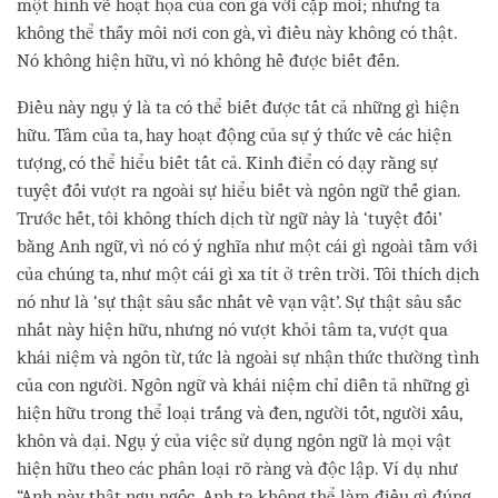
một hình vẽ hoạt họa của con gà với cặp môi; nhưng ta
không thể thấy môi nơi con gà, vì điều này không có thật.
Nó không hiện hữu, vì nó không hề được biết đến.
Điều này ngụ ý là ta có thể biết được tất cả những gì hiện
hữu. Tâm của ta, hay hoạt động của sự ý thức về các hiện
tượng, có thể hiểu biết tất cả. Kinh điển có dạy rằng sự
tuyệt đối vượt ra ngoài sự hiểu biết và ngôn ngữ thế gian.
Trước hết, tôi không thích dịch từ ngữ này là ‘tuyệt đối’
bằng Anh ngữ, vì nó có ý nghĩa như một cái gì ngoài tầm với
của chúng ta, như một cái gì xa tít ở trên trời. Tôi thích dịch
nó như là ‘sự thật sâu sắc nhất về vạn vật’. Sự thật sâu sắc
nhất này hiện hữu, nhưng nó vượt khỏi tâm ta, vượt qua
khái niệm và ngôn từ, tức là ngoài sự nhận thức thường tình
của con người. Ngôn ngữ và khái niệm chỉ diễn tả những gì
hiện hữu trong thể loại trắng và đen, người tốt, người xấu,
khôn và dại. Ngụ ý của việc sử dụng ngôn ngữ là mọi vật
hiện hữu theo các phân loại rõ ràng và độc lập. Ví dụ như
“Anh này thật ngu ngốc. Anh ta không thể làm điều gì đúng