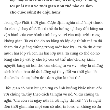
tôi phải hiểu về thời gian như thế nào để làm
cho cuộc sống dễ chịu hơn?
Trong đạo Phật, thời gian được định nghĩa như “một thước
đo của sự thay đổi”. Ta có thể đo lường sự thay đổi bằng sự
vận hành của các hành tinh hay vị trí của mặt trời trong
không gian. Ta có thể đo nó bằng số lớp dự thính mà ta đã
tham dự ở giảng đường trong một học kỳ – ta đã dự được
mười hai lớp và còn lại hai lớp nữa. Ta cũng có thể đo nó
bằng chu kỳ vật lý, chu kỳ của cơ thể như chu kỳ kinh
nguyệt, bằng số hơi thở của chúng ta và v.v… Đây là những
cách khác nhau để đo lường sự thay đổi và thời gian là
thước đo của sự biến đổi, đơn giản là như thế.
Thời gian có hiện hữu, nhưng có ảnh hưởng khác nhau đối
với chúng ta, tùy theo cách ta nghĩ về nó. Ví dụ chúng ta
nghĩ, “Chỉ còn vài ngày nữa là tới ngày thi rồi!”. Vì ta nghĩ
đến thời gian như một con số nhỏ, ta lo sợ vì không có đủ