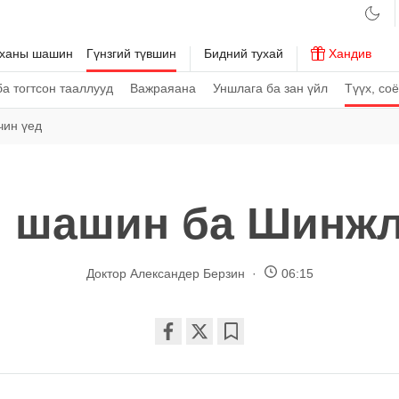
рханы шашин
Гүнзгий түвшин
Бидний тухай
Хандив
а тогтсон тааллууд
Важраяана
Уншлага ба зан үйл
Түүх, со
чин үед
 шашин ба Шинжл
Доктор Александер Берзин
06:15
Share
Bookmark
on