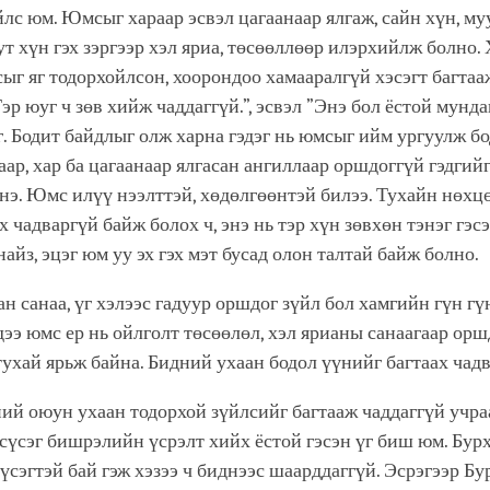
йлс юм. Юмсыг хараар эсвэл цагаанаар ялгаж, сайн хүн, муу
уут хүн гэх зэргээр хэл яриа, төсөөллөөр илэрхийлж болно.
ыг яг тодорхойлсон, хоорондоо хамааралгүй хэсэгт багтаа
эр юуг ч зөв хийж чаддаггүй.”, эсвэл ”Энэ бол ёстой мундаг
г. Бодит байдлыг олж харна гэдэг нь юмсыг ийм ургуулж бо
аар, хар ба цагаанаар ялгасан ангиллаар оршдоггүй гэдгий
нэ. Юмс илүү нээлттэй, хөдөлгөөнтэй билээ. Тухайн нөхцө
х чадваргүй байж болох ч, энэ нь тэр хүн зөвхөн тэнэг гэсэ
найз, эцэг юм уу эх гэх мэт бусад олон талтай байж болно.
н санаа, үг хэлээс гадуур оршдог зүйл бол хамгийн гүн гү
дээ юмс ер нь ойлголт төсөөлөл, хэл ярианы санаагаар ор
тухай ярьж байна. Бидний ухаан бодол үүнийг багтаах чадв
ий оюун ухаан тодорхой зүйлсийг багтааж чаддаггүй учра
 сүсэг бишрэлийн үсрэлт хийх ёстой гэсэн үг биш юм. Бу
сүсэгтэй бай гэж хэзээ ч биднээс шаарддаггүй. Эсрэгээр Б