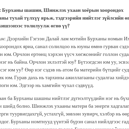
facebook
: Бурханы шашин, Шинжлэх ухаан хоёрын хоорондох
аны тухай түлхүү ярьж, тэдгээрийн нийтлэг зүйлсийн 
жишээнээс толилуулж өгнө үү?
ин
: Дээрхийн Гэгээн Далай лам мэтийн Бурханы номын Их
оорондох яриа, санал солилцоо нь юуны өмнө гурван сэдэ
н юм. Орчлон ертөнц хэрхэн үүсч хөгжсөнийг голлон суда
эг нь байна. Орчлон эхлэлтэй юу? Бүтээгдсэн юм уу, эсв
сэг юм уу? Өөр нэг сэдэв нь атом ба материйн бүтцийг су
 юм. Гурав дахь нь тархины ажиллагааны судалгаа хийдэ
ги юм. Эдгээр нь хамгийн чухал сэдвүүд.
ан ба Бурханы шашны нийтлэг дүгнэлтүүдийн нэг нь бүх
н шийд болно. Шинжлэх ухааны матери ба энерги хадгала
ерги туурвигдахгүй, устахгүй, зөвхөн хувирч, хэлбэр нь өө
лдог. Бурханы номтнууд үүнтэй бүрэн санал нийлдгээс гад