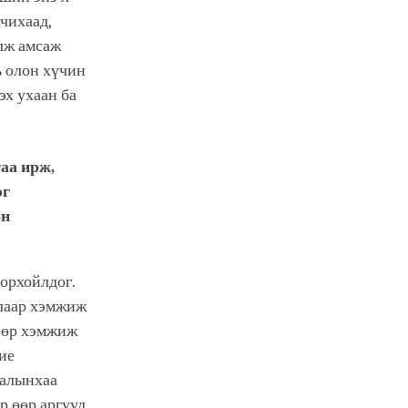
чихаад,
лж амсаж
ь олон хүчин
х ухаан ба
таа ирж,
эг
өн
орхойлдог.
алаар хэмжиж
лөөр хэмжиж
бие
галынхаа
р өөр аргууд