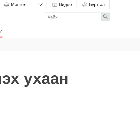
Видео
Бүртгэл
Enter
Search
search
term
ёл
эх ухаан