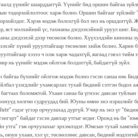
гаалд үүнийг шаарддаггүй. Үүнийг бид оршин байгаа зүйл
ын тодорхойлолтоос харж болно. Оршин байгааг зүйлийг 
дорхойлдог. Хэрэв мэдэж болохгүй бол энэ нь оршдоггүй.
р, яст мэлхийний үс, тахианы дэгдээхэйний уруул шиг. Би
аны дэгдээхэй дээр төсөөлж болно. Хүүхэлдэйн киноны зу
ээхэйг хүний уруултайгаар төсөөлөн хийж болно. Харин 
руултайгаар хэзээ ч олж харж чадахгүй, яагаад гэвэл тийм 
чир нь үүнийг мэдэж ойлгож болдоггүй, байдаггүй зүйл.
 байгаа бүхнийг ойлгож мэдэж болно гэсэн санаа юм. Бид
айлбал үзэгдлийг ухамсарлах тухай бидний сэтгэн бодох 
багтаах боломжтой. Ухаан санаа ба үгнээс давсан туйлын
гоонууд хөлгөн судруудад бий. Юуны өмнө энэ нэршлийг б
lute
” гэдэг үгээр орчуулахад дургүй. Учир нь энэ үг ”бидн
 тэнгэрт” байдаг гэсэн давхар утгыг өгдөг. Оронд нь би ”ю
н утга” гэж орчуулахыг эрхэмлэдэг. Юмсын тухай хамгийн
нь, оюун ухаан, хэл үг, төсөөллөөс давсан, бидний мэдлэги