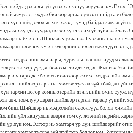
бол шийдэгдэх аргагүй үнэхээр хэцүү асуудал юм. Гэтэл ”
вөгтэй асуудал, гэхдээ бид өөр аргаар үзвэл шийд гарч боло
 энэ хүн шийд олохыг хичээхэд, түүнд байдал хамаагүй ил
хүнд асар хүнд асуудал, нөгөө хүнд ялихгүй зүйл байдаг. Эн
 хамаарна. Учир нь Шинжлэх ухаан ба Бурханы шашин үзэ
хамааран тэгж юм уу ингэж оршино гэсэн ижил дүгнэлтэд 
сэтгэл мэдрэлийн эмч нар ч, Бурханы шашинтнууд ч алива
тэлцээтэйгээр үүсдэг болохыг тэмдэглэдэг. Жишээлбэл: б
мар юм гаргадаг болохыг олохоор, сэтгэл мэдрэлийн эмч 
рхинд ”шийдвэр гаргагч” хэмээх тусдаа зүйл байдаггүйг н
 хүн тархин дотор компьютерийн дэлгэцийн өмнө сууж, нү
ээн авч, товчлуур даран шийдвэр гарган, гараар үүнийг, х
 юм биш. Шийдвэр нь мэдрэлийн өдөөлгүүд болон химийн
үйдлийн үйл явцуудын аварга том сүлжээний нарийн, хари
н үр дүн юм.,Эдгээр нь хамтарч үр дүн, шийдвэрийг өгнө.
гаргагч хэмээх тусдаа зүйлгүйгээр болдог юм. Бурханы ш