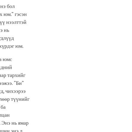
Энэ бол
х юм.” гэсэн
үү нээлттэй
э нь
гдлүүд
хүрдэг юм.
а юмс
идний
нар тархийг
ээжээ. ”Би”
д, чихээрээ
өлөөр түүнийг
 ба
лцан
 Энэ нь ямар
ашин энэ л