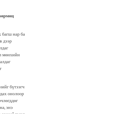
өвөрмөц
 багш нар ба
в дээр
лдаг
эл мөнхийн
далдаг
г
нийг бүтээгч
гдах онолоор
рчлөгддөг
на, энэ