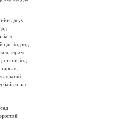
гийн дагуу
дад
д бага
ай цаг бидэнд
вол, зарим
д энэ нь бид
гтарсан,
хугацаатай
 байгаа цаг
усад
эрэгтэй