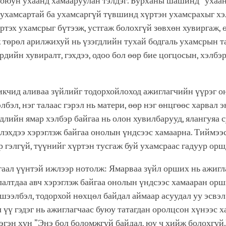
оюун ухаанд хамааруулан тэлдэг. Бурханы шашинд ”ухаан 
 ухамсартай ба ухамсаргүй түвшинд хүртэн ухамсрахыг хэ
ртэх ухамсрыг бүтээж, устгаж болохгүй зөвхөн хувиргаж, 
 төрөл арилжихуй нь үзэгдлийн тухай бодгаль ухамсрын т
ердийн хувиралт, гэхдээ, одоо бол өөр бие цогцосын, хэлбэ
.
кчид аливаа зүйлийг тодорхойлоход ажиглагчийн үүрэг о
лбэл, нэг талаас гэрэл нь матери, өөр нэг өнцгөөс харвал 
длийн ямар хэлбэр байгаа нь олон хувилбарууд, ялангуяа 
эхдээ хэрэглэж байгаа онолын үндсээс хамаарна. Тиймээс
эр гэлгүй, түүнийг хүртэн тусгаж буй ухамсраас гадуур ор
аал үүнтэй ижлээр нотолж: Ямарваа зүйл орших нь ажигл
алтдаа авч хэрэглэж байгаа онолын үндсээс хамааран ор
шээлбэл, тодорхой нөхцөл байдал аймаар асуудал уу эсв
 үү гэдэг нь ажиглагчаас буюу татагдан оролцсон хүнээс х
эгэн хүн ”Энэ бол боломжгүй байдал, юу ч хийж болохгүй.