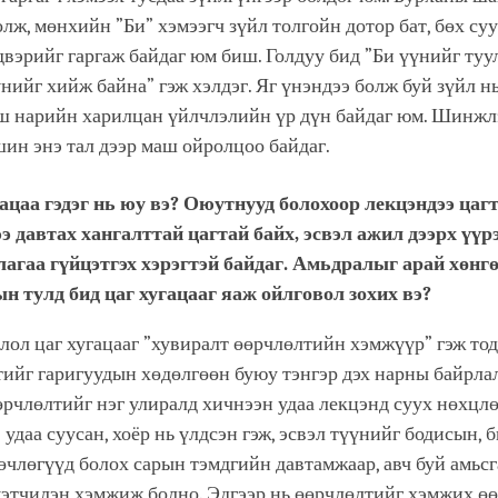
лж, мөнхийн ”Би” хэмээгч зүйл толгойн дотор бат, бөх суу
вэрийг гаргаж байдаг юм биш. Голдуу бид ”Би үүнийг туу
үнийг хийж байна” гэж хэлдэг. Яг үнэндээ болж буй зүйл н
ш нарийн харилцан үйлчлэлийн үр дүн байдаг юм. Шинжлэ
ин энэ тал дээр маш ойролцоо байдаг.
ацаа гэдэг нь юу вэ? Оюутнууд болохоор лекцэндээ цаг
э давтах хангалттай цагтай байх, эсвэл ажил дээрх үүр
агаа гүйцэтгэх хэрэгтэй байдаг. Амьдралыг арай хөнг
н тулд бид цаг хугацааг яаж ойлговол зохих вэ?
ол цаг хугацааг ”хувиралт өөрчлөлтийн хэмжүүр” гэж тод
тийг гаригуудын хөдөлгөөн буюу тэнгэр дэх нарны байрл
өрчлөлтийг нэг улиралд хичнээн удаа лекцэнд суух нөхц
 удаа суусан, хоёр нь үлдсэн гэж, эсвэл түүнийг бодисын, 
члөгүүд болох сарын тэмдгийн давтамжаар, авч буй амьс
мэтчилэн хэмжиж болно. Эдгээр нь өөрчлөлтийг хэмжих өө