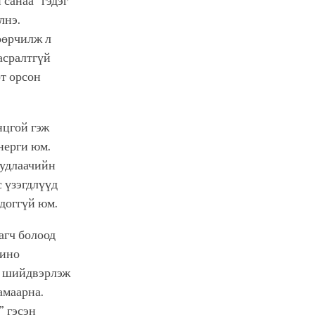
санаа” гэдэг
лнэ.
өөрчилж л
асралтгүй
рт орсон
нцгой гэж
энерги юм.
судлаачийн
 үзэгдлүүд
шдоггүй юм.
агч болоод
шино
эл шийдвэрлэж
амаарна.
” гэсэн