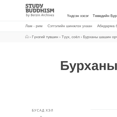
Close
Study
Buddhism
Үндсэн хэсэг
Төвөдийн Бу
Home
Лам - рим
Сэтгэлийн шинжлэх ухаан
Абидарма б
›
Гүнзгий түвшин
›
Түүх, соёл
›
Бурханы шашин ор
Бурханы
БУСАД ХЭЛ