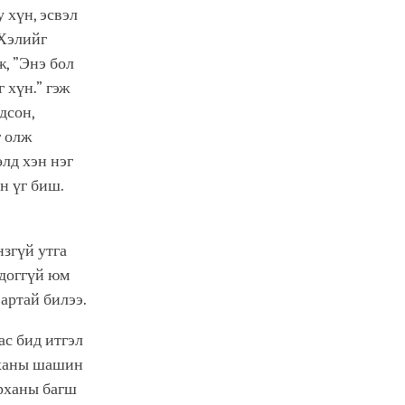
 хүн, эсвэл
 Хэлийг
ж, ”Энэ бол
 хүн.” гэж
дсон,
г олж
лд хэн нэг
н үг биш.
нзгүй утга
шдоггүй юм
артай билээ.
ас бид итгэл
рханы шашин
урханы багш