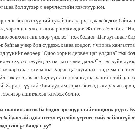
хугацаа бол зүгээр л өөрчлөлтийн хэмжүүр юм.
оршдог боловч түүний тухай бид хэрхэн, яаж бодож байгаа
д харилцан ялгаатайгаар нөлөөлдөг. Жишээлбэл: бид ”На
мнө зөвхөн ганц өдөр үлдлээ.” гэж боддог. Цаг хугацааг би
ж байгаа учир бид сүрдэж, санаа зовдог. Учир нь хангалтт
бид үүнийг өөрөөр ”Одоо хорин дөрвөн цаг үлджээ” гэж бод
ихээр хүрэлцэхүйц их цаг мэт санагдана. Сэтгэл зүйн хувь
 яаж харахаас хамаарна. Хэрэв цаг хугацааг бид ямар нэг ня
йл гэж үзэх аваас, бид үүндээ ноёлогдоод, хангалттай цаг 
й. Харин түүнийг бид уужим харах бөгөөд хямрахын оронд
үтээлчээр ашиглахыг хичээх болно.
ы шашин логик ба бодол эргэцүүллийг онцолж үздэг. Б
 байдагтай адил итгэл сүсгийн үсрэлт хийх зайлшгүй х
одорхой үе байдаг уу?