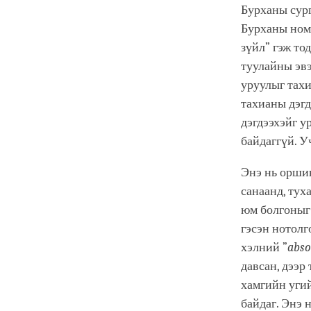
Бурханы сур
Бурханы ном
зүйл” гэж то
туулайны эвэ
уруулыг тахи
тахианы дэгд
дэгдээхэйг у
байдаггүй. У
Энэ нь оршин
санаанд, тух
юм болгоныг 
гэсэн нотол
хэлний ”
abso
давсан, дээр
хамгийн угий
байдаг. Энэ 