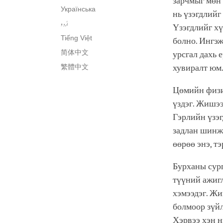
зарчмыг мөн 
Українська
нь үзэгдлийг
اُردو
Үзэгдлийг хү
Tiếng Việt
болно. Ингэж
简体中文
урсгал дахь 
繁體中文
хувиралт юм
Цөмийн физи
үздэг. Жишээ
Гэрлийн үзэг
задлан шинжл
өөрөө энэ, т
Бурханы сург
түүний ажигл
хэмээдэг. Жи
болмоор зүйл
Хэрвээ хэн н