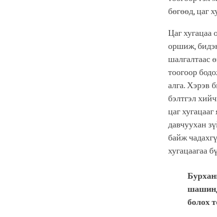
бөгөөд, цаг 
Цаг хугацаа 
оршиж, бидэн
шалгалтаас ө
тоогоор бодо
алга. Хэрэв 
бэлтгэл хийч
цаг хугацааг
давчуухан зү
байж чадахгү
хугацаагаа б
Бурхан
шашинд
болох т