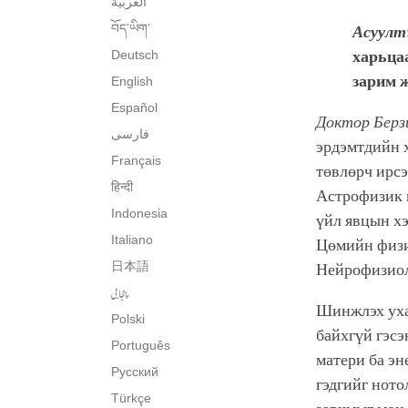
العربية
བོད་ཡིག་
Асуулт
Deutsch
харьца
зарим 
English
Español
Доктор Берз
فارسی
эрдэмтдийн х
Français
төвлөрч ирсэ
हिन्दी
Астрофизик н
Indonesia
үйл явцын хэ
Italiano
Цөмийн физик
日本語
Нейрофизиоло
پنجابی
Шинжлэх уха
Polski
байхгүй гэсэ
Português
матери ба эн
Русский
гэдгийг ното
Türkçe