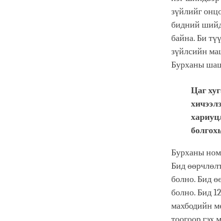
зүйлийг онцо
бидний шийд
байна. Би тү
зүйлсийн ма
Бурханы шаш
Цаг хуг
хичээлэ
хариуцл
болгохы
Бурханы номл
Бид өөрчлөл
болно. Бид ө
болно. Бид 12
махбодийн мө
тоогоор гэх 