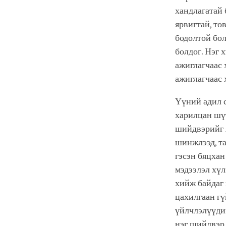
хандлагатай 
ярвигтай, тө
бодолтой бол
болдог. Нэг 
ажиглагчаас
ажиглагчаас 
Үүний адил 
харилцан шү
шийдвэрийг я
шинжлээд, та
гэсэн бяцхан
мэдээлэл хүл
хийж байдаг
цахилгаан г
үйлчлэлүүдий
нэг шийдвэр 