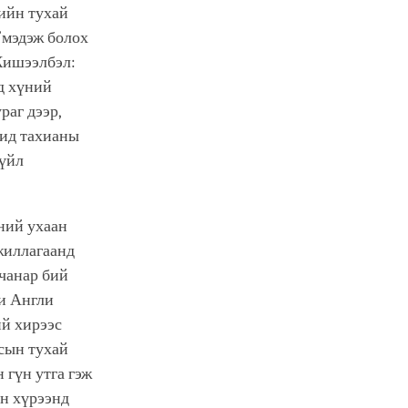
ийн тухай
”мэдэж болох
 Жишээлбэл:
д хүний
раг дээр,
бид тахианы
зүйл
ний ухаан
ажиллагаанд
 чанар бий
и Англи
ий хирээс
мсын тухай
 гүн утга гэж
йн хүрээнд