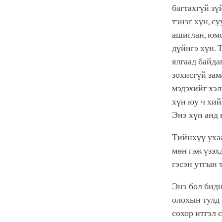
багтахгүй зү
тэнэг хүн, с
ашиглан, юмс
дүйнгэ хүн. Т
ялгаад байда
зохисгүй зам
мэдэхийг хэл
хүн юу ч хий
Энэ хүн анд 
Тийнхүү ухаа
мөн гэж үзэх
гэсэн утгын 
Энэ бол бидн
олохын тулд
сохор итгэл 