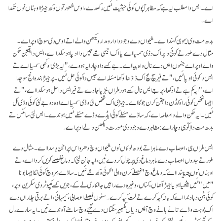
اے۔ ایس دا مطلب ایہ ہے کہ مظاہر آپوں کوئی حیثیت نئیں رکھدے، اوس شعور توں وکھ جیہڑا اوہناں نوں تکدا
اے۔
بدھ مت وی ایہو ہی کہندا اے۔ شیواں دے وجود دا دارومدار ویکھن والے اتے اوس دی سوچ اوپر اے۔
مثال دے طور تے کوئی واپر اک وڈی سمسیا اے یا اک اجیہی شے جیس دا اوپا ہو سکدا اے، ایس دا پتیجن تکن
والے اوپر اے جنہوں ایس دے نال واہ پیا اے۔ جے کسے دا وچار ایہ ہووے، "ایہ بڑی اوکھی سمسیا اے تے
ایس دا کوئی اوپا نئیں،" تے فیر سچ مچ اک ڈاڈھا اوکھا مسٔلہ اے جیس دا کوئی حل نئیں۔ پر جیہڑا بندہ انج سوچدا
اے،"ایہ کم ہے تے اوکھا، پر جے ایس نال کسے ہور طراں نبڑیا جاوے تے فیر ایس دا حل ہو سکدا اے،" تے
اجیہا شخص کوئی راہ کڈن دا جتن کرن جوگا اے۔ جیہڑی اک شخص لئی وڈی سمسیا اے اوہ دوجے لئی کوئی وڈی گل
نئیں۔ ایہ تکن والے دا معاملہ اے، کہ ساڈے مسٔلے کوئی ایڈے وڈے مسٔلے نئیں ہوندے۔ ایس لئی سائنس تے
بدھ مت دا اِکّو ہی وچار اے: مظاہر دے وجود دی مورت ویکھن والے اوپر اے۔
ایس طراں ہی، اعصاب دے ماہر اتے بودھ لوکاں نوں شیواں وچ دھرواس اپراجن دِسدا اے۔ مثال دے
طور تے جدوں اعصاب دے ماہر دماغ دی پرچول کردے نیں، ایہ جانن لئی کہ دماغ فیصلے کویں کردا اے، تے
اوہناں نوں پتہ پیندا اے کہ دماغ وچ "فیصلے کرن والی" کوئی وکھ شے نئیں۔ ساڈے سِر وچ کوئی نکا جیہا بونا
"میں" نئیں بیٹھیا ہویا جیہڑا اکھاں، کناں، وغیرہ دے راہیں جانکاری لے کے، جویں کسے کمپیوٹر دی سکرین اوپر،
کوئی بٹن دباوندا اے کہ بانہ کیہ کرے تے لت کیہ کرے۔ سغوں فیصلے اعصابی، کیمیائی، اتے برقی چلاراں دے
اک بوہت وڈے تانے بانے وچ آپس دیاں گمبھیر سنگتاں دے نتیجے وچ سامنے آوندے نیں۔ ایہ سارے رل