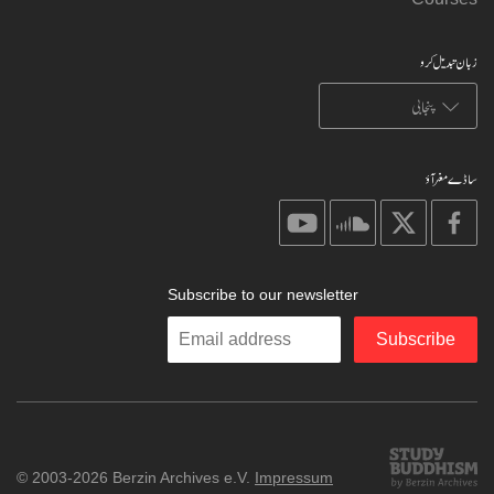
زبان تبدیل کرو
ساڈے مغر آؤ
on
on
on
on
youtube
soundcloud
X
facebook
Subscribe to our newsletter
Enter
Subscribe
your
email
Study
© 2003-2026 Berzin Archives e.V.
Impressum
Buddhism