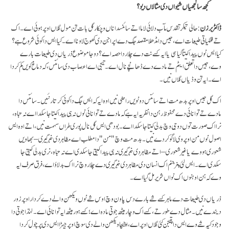
کجھ سانجھیاں شیواں دی مثالاں دیو؟
ڈاکٹر برزن
: حالی تیکر تقدس مآب دلائی لاما اتے سائنسداناں وچکار گل بات تن مول گلاں اوپر ہوئی اے۔ اک
تے فلکیاتی طبیعات اے، جیس دا مڈھلا مقصد جگ دے اپراجن دی کھوج لاونا اے۔ کیا ایس دا کوئی شروع ہے؟
کیا ایس نوں پیدا کیتا گیا سی یا ایہ کسے نت دے چلار دا حصہ اے؟ دوجا موضوع ذریاں دی طبیعات بارے
وے، جیس دا تعلق ایٹم تے مادے دے ڈھانچے نال اے۔ تیجی اے اعصاب دی سائنس، کہ دماغ کویں کم کردا
اے۔ ایہ تن وڈیاں گلاں نیں۔
اک گل جیس اوپر بدھ مت اتے سائنس دونویں راضی نیں اوہ ایہ کہ ایس جگ دا کوئی کرتار نئیں۔ سائنس دا
مادے تے توانائی دے محفوظ رہن دا نظریہ ایہ ہے کہ مادے تے توانائی نوں نہ ہی پیدا کیتا جا سکدا اے نہ تباہ،
نرا اک صورت توں دوجی وچ بدلی کیتا جا سکدا اے۔ بودھی ایس گل نال پوری طراں سہمت نیں، اتے اوہ ایس
اصول نوں من اوپر وی لاگو کردے نیں۔ بدھ مت وچ "من" دا مطلب اے مظاہر دی خبرگیری – بھاویں
شعوری ہووے یا غیر شعوری – اتے مظاہر دی خبرگیری نہ ہی پیدا کیتی جا سکدی اے نہ تباہ، نری بدلی کیتی جا
سکدی اے۔ ایس لئی پنر جنم اک انسان دی مظاہر دی خبرگیری دے چلار وچ نرا اک بدلاؤ اے، فرق صرف ایہ
وے کہ ہن اوہنوں اک نواں شریر مل گیا اے۔
ذریاں دی طبیعات دے ماہر کسے شے بارے دس پاون وچ اوس شے نوں ویکھن والے دے کردار اوپر زور
دیندے نیں۔ مثال دے طور تے، کسے اک وچار ہیٹھ جوتی مادہ اے؛ کسے ہور ہیٹھ ایہ توانائی اے۔ لہٰذا جوتی دا
وجود کیہ شے وے ایس دا پتیجن کئی گلاں اوپر اے، اچیچا ویکھن والے دی سوچ اوپر جیہڑا ایس دی پرچول کردا