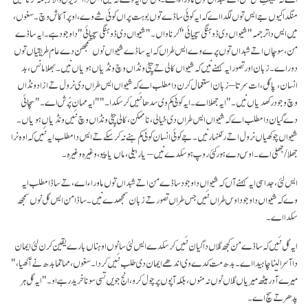
منگدا کیوں جے ایس توں لگدا اے کہ ایہ کوئی ساڈے توں بوہت پراں کوئی شے وے، اوپر آکاش وچ۔ سغوں،
میں ایس دا ترجمہ "شیواں دی ڈوہنگی سچیائی" کرنا واں۔ "شیواں دی ڈوہنگی سچیائی" دا وجود ہے۔ ایہ ساڈے
من، سوچاں اتے شبداں توں پرے وے ایس طراں کہ ایہ ساڈے شیواں نوں سمجھن دے عام طریقیاں توں
دور اے۔ زبان اور تصور ایہ کہنے نیں کہ شیواں کالی تے چِٹی ونڈاں وچ ونڈیاں ہویاں نیں۔ بھلا مانس، بد
انسان، پاگل، ات سرتا – زبان استعمال کرن دا مطلب اے کہ شیواں ایس طراں دی نرول تے ازاد ونڈاں
وچ وجود رکھدیاں نیں۔ " ایہ جھلا اے۔ ایہ کوئی کم وی سدھا نئیں کر سکدا۔" "ایہ مہان پُرش اے۔" سچائی
دے گیان دا مطلب اے کہ شیواں ایس طراں دی خیالی، ناممکن، کالی چِٹی ونڈاں وچ نئیں ونڈیاں ہویاں۔
شیواں چوکھیاں نرول اتے رلکنہار نیں۔ جے کوئی انسان کوئی کم ہنے نہ کر سکے تے ایس دا مطلب ایہ نئیں کہ اوہ نرا
جھلا/جھلی اے۔ اوس دے ہور کئی روپ ہو سکدے نیں – یار بیلی، ماں یا پیو، وغیرہ وغیرہ۔
ایس لئی، جد اسی ایہ کہنے آں کہ شیواں دا وجود ساڈے من اتے شبداں توں ماوراء اے، تے ساڈا مطلب ایہ
وے کہ شیواں دا وجود اوس طراں نئیں جس طراں تصور تے زبان سمجھدے نیں۔ ساڈا من ایس گل نوں سمجھ
سکدا اے۔
ایہ گل نئیں کہ ساڈے من کجھ گلاں دا گیان نئیں کر سکدے ایس لئی سانوں اوہناں بارے یقین کرن لئی ایمان
دا آسرا لینا چاہیدا اے۔ بدھ مت کدے وی اندھے ایمان دی طلب نئیں کردا۔ سغوں، مہاتما بدھ نے آکھیا،"
میرے آدر ہیٹھ میریاں گلاں نوں نہ منوں، بلکہ آپوں پرچول کرو، انج جویں تسی سونا خرید رہے او۔" ایہ گل ہر
پدھر تے سچ اے۔