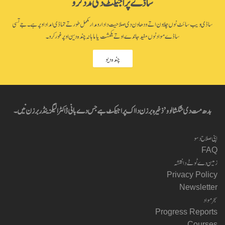
ساڈے پراجیکٹ دی مدد کرو
ساڈی ویب سائٹ نوں چلاون اتے ودھاون دی صلاحیت دا دارومدار مکمل طور تے تہاڈی امداد اوپر ہے۔ جے تسی
ساڈے مواد نوں مفید جاندے او تے یکمشت یا ماہانہ چندہ دین اوپر غور کرو۔
چندہ دیو
بدھ مت دی شکشا لوو’ ذخیرہ برزن دا اک پراجیکٹ ہے جس دے بانی ڈاکٹر الیگزینڈر برزن نیں۔
اپنی صلاح دسو
FAQ
زمین دے ٹوٹے دا نقشہ
Privacy Policy
Newsletter
سجر مواد
Progress Reports
Courses