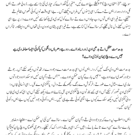
سوچئے،"(امتحان وچ) ۲۴ گھنٹے پۓ ہوۓ نیں،" فیر انج لگدا اے کہ تیاری لئی بڑا سمے ہے۔ ذہنی طور تے ایس
گل دا دارومدار ایس تے وے کہ اسی ایہنوں کس طراں ویکھنے آں۔ جے اسی وقت نوں کوئی ٹھوس، ظالم شے
متھئیے، تے فیر اسی ایس توں دب جاواں دے تے ساڈے کول کدی وی چوکھا سمے نئیں ہووے دا۔ پر جے اسی
ایہنوں کھلے دل نال تکئیے، کہ ساڈے کول کنا سمے ہے، تے فیر اسی پریشان ہوون دی تھاں ایس دا چنگا ورتا کراں
دے۔
بدھ مت عقل اتے بدھی اوپر زور دیندا اے۔ دوجے دھرماں وانگوں کیا کوئی اجیہا معاملہ وی ہے
جیس دے وچ ایمان لوڑی دا اے؟
بدھ مت ایس دی منگ نئیں کردا۔ ایس نوں اسی بدھ مت دے وجود دے ارتھ توں دیکھ سکنے آں۔ جو شے
وجود رکھدی اے اوہ ہے،"جیس بارے گیان ممکن ہووے۔" جس شے دا گیان نئیں ہو سکدا اوہ وجود توں
عاری اے، مثال دے طور تے، خرگوش دے سِنگ، کچھو کمے تے وال، یا ککڑی دے بُل۔ اسی انسانی بُلاں دا
ککڑی اوپر تصور کر سکنے آں؛ اسی کسے کارٹون وچ ککڑی اوپر بُل بناۓ ہوۓ دیکھ سکنے آں؛ پر اسی کدی وی بُلاں
والی ککڑی نئیں دیکھ سکدے کیوں جے اجیہی کوئی شے ہے ہی نئیں۔ ایس دا کوئی وجود نئیں کیوں جے ایس دا کوئی
گیان نئیں۔
ایس دا مطلب ایہ وے کہ ہر وجود والی شے دا گیان ممکن اے۔ ساڈے من لئی ایہ ممکن اے – اچیچا، مضاہر
بارے ساڈے من دے تانے بانے راہیں – کہ اسی ہر شے دا ادراک کر سکئیے۔ دھرمی لکھتاں وچ بیان کیتا گیا
اے کہ حقیقتِ کُل من اتے شبداں توں ماوراء اے۔ پہلی گل ایہ وے کہ میں ایس دا انگریزی والا ترجمہ کرنا نئیں