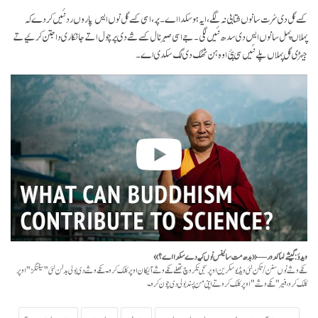
کسے گل دی سُرت سانوں شتابی نہ لگے، ایہ ہو سکدا اے۔ پر، اسی کسے گل نوں ایس پاروں رد نئیں کردے کہ
پہلاں پہل سانوں ایس دی سدھ نئیں لگی۔ جے اسی صبر نال کسے شے دی پرچول اتے جانکاری دا جتن کرئیے تے
جیہڑی گل پہلاں پلے نئیں سی پئی اوہ ہن ٹھُک دی لگ سکدی اے۔
ویدئو: گیشے لہاکدور — «بدھ مت سائینس نوں کیہ دے سکدا اے؟»
نکے وشے نوں سنن/تکن لئی ویڈیو سکرین اوپر سجی نکر وچ تھلے نکے وشے آئیکان اوپر کلک کرو۔ نکے وشے دی بولی بدلن لئی "سیٹنگز" اوپر
کلک کرو، فیر "نکے وشے" اوپر کلک کرو تے اپنی من پسند بولی دی چون کرو۔