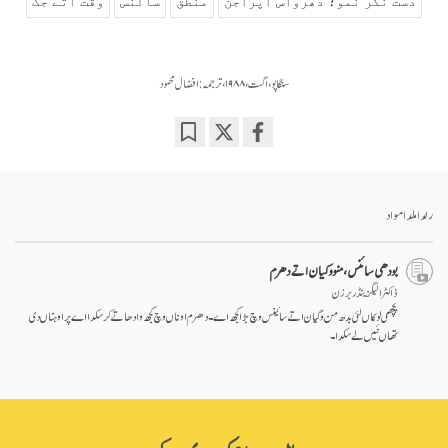
دست نگر نمو؛ دھرواس اپراجن
منطق
سائنس
وقت اتے جگ
سنگاپو ، اگست، ۱۹۸۸، ترجمہ: افضال محمود
Bookmark
Share
on
facebook
رلدا ملدا مواد
بودھی سائنس، منو وگیان اتے دھرم
ڈاکٹر الیگزینڈر برزن
پچھمی لوکاں لئی بدھ من وگیان اتے سائینس وچ بڑا کجھ اے۔ دھرم اوناں وچ کجھ وادھا تے کر سکدا اے پر اوہناں دی
تھاں نئیں لے سکدا۔