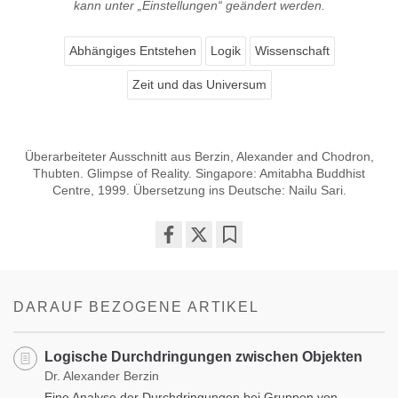
kann unter „Einstellungen“ geändert werden.
Abhängiges Entstehen
Logik
Wissenschaft
Zeit und das Universum
Überarbeiteter Ausschnitt aus Berzin, Alexander and Chodron,
Thubten. Glimpse of Reality. Singapore: Amitabha Buddhist
Centre, 1999. Übersetzung ins Deutsche: Nailu Sari.
Share
Bookmark
on
facebook
DARAUF BEZOGENE ARTIKEL
Logische Durchdringungen zwischen Objekten
Dr. Alexander Berzin
Eine Analyse der Durchdringungen bei Gruppen von