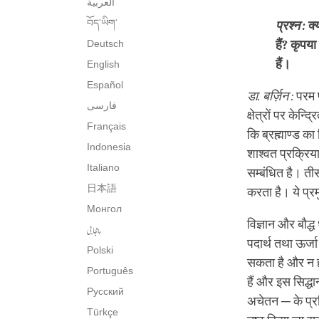
العربية
བོད་ཡིག་
प्रश्न :
क्
Deutsch
हैं? कृपया
हैं।
English
Español
डा. बर्ज़िन :
परम प
فارسی
क्षेत्रों पर केन
Français
कि ब्रह्माण्ड क
Indonesia
शाश्वत प्रक्रिय
Italiano
सम्बंधित है। ती
日本語
करता है। ये प्रमु
Монгол
विज्ञान और बौद्ध 
پنجابی
पदार्थ तथा ऊर्ज
Polski
सकता है और न ही
Português
हैं और इस सिद्धान
Русский
अचेतन ─ के प्र
Türkçe