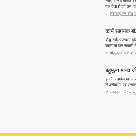
न्याय और वैशेषिक दर्श
बल देता है जो उन पदा
in
ऐशियाई गैर-बौद्ध प
कार्य सहायक बौद्
बौद्ध तर्क-प्रणाली 
सहायता कर सकती ह
in
बौद्ध-धर्मी तर्क-शास
बहुमूल्य मानव ज
हमारे अनमोल मानव 
स्थिरीकरण एवं उसपर
in
नश्वरता और मृत्यु