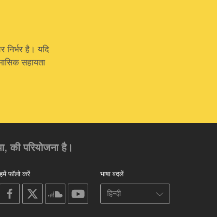
र निर्भर है। यदि
या मासिक सहायता
ंस्था, की परियोजना है।
हमें फॉलो करें
भाषा बदलें
on
on
on
on
facebook
X
soundcloud
youtube