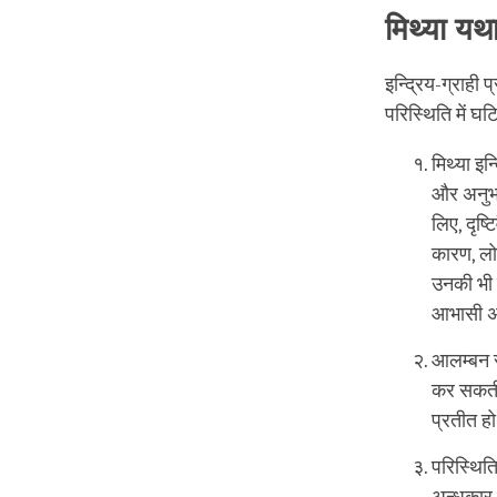
मिथ्या यथा
इन्द्रिय-ग्राही 
परिस्थिति में घट
मिथ्या इन
और अनुभव
लिए, दृष्
कारण, लोगो
उनकी भी ह
आभासी अं
आलम्बन से
कर सकती 
प्रतीत ह
परिस्थितिय