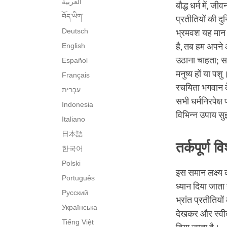
العربية
बौद्ध धर्म में, ज
བོད་ཡིག་
प्रतीतियों की 
Deutsch
भ्रमवश यह मान ले
English
है, तब हम अपने 
उठाना चाहता; सभी
Español
मनुष्य हों या प
Français
रचयिता भगवान के
सभी धर्मनिरपेक्ष
Indonesia
विभिन्न उपाय सुझ
Italiano
日本語
तर्कपूर्ण व
한국어
Polski
इस समान लक्ष्य क
Português
ध्यान दिया जाता
Русский
भ्रांत प्रतीतियो
Українська
देखकर और स्वीका
Tiếng Việt