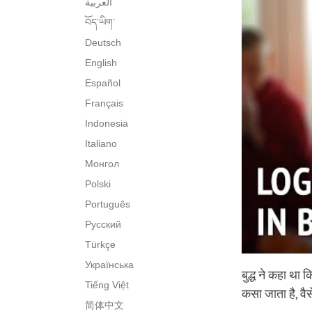
العربية
བོད་ཡིག་
Deutsch
English
Español
Français
Indonesia
Italiano
Монгол
Polski
Português
Русский
Türkçe
Українська
बुद्ध ने कहा था
Tiếng Việt
कसा जाता है, वैस
简体中文