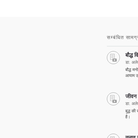
सम्बंधित सामग्
बौद्ध व
डा. अलेक्
बौद्ध मन
आयाम उन
जीवन व
डा. अलेक्
बुद्ध की
है।
तनाव स