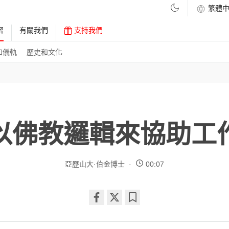
習
有關我們
支持我們
和儀軌
歷史和文化
以佛教邏輯來協助工
亞歷山大·伯金博士
00:07
Share
Bookmark
on