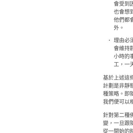
會受到
也會想
他們都
外。
理由必
會維持
小時的
工，一
基於上述這
計劃是非靜
種策略。即
我們便可以
針對第二種
變，一旦跟
從一開始的