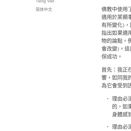
Tiếng Việt
佛教中使用
简体中文
適用於某類
有所變化)
指出如果適
物的論點。
會改變)。
保成功。
首先：我正
響，如同我
為它會受到
理由必
的，如
身體感
理由必