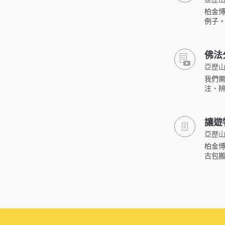
柏金
例子
佛法
亞歷山
我們
注、
讓遊
亞歷山
柏金
古包