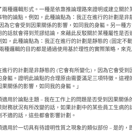
了兩種邏輯形式。一種是依靠推論理路來證明或建立關於
事物的論點。例如，此種論點為：我正在進行的計劃是非靜
，因為它會受到因果關係的影響，如同我的身軀。另一種方
用的話就會得到荒謬結論，來藉此反駁關於某種屬性是否
例如，此種論點為：我正在進行的計劃是靜態的 (固定不
這兩種邏輯的目的都是通過使用基於理性的實際策略，來克
在進行的計劃是非靜態的 (它會有所變化)，因為它會受到
的身軀。證明此論點的合理原由需要滿足三項特徵。這裡
因果關係的影響，如同我的身軀。」
須適用於論點主題 – 我在工作上的問題是否受到因果關係
果財務狀況有所改變的話，如果計劃中的某些員工生病的
到不適的話，這些都會影響計劃。
須適用於一切具有待證明性質之現象的類似部份 – 是的，