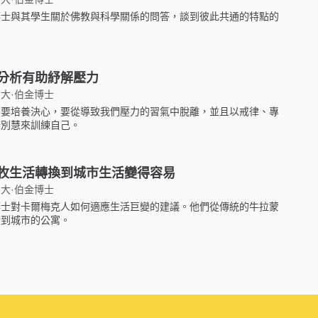
博士與其學生關於佛教與科學關係的問答，談到彼此共通的特點的
。
分析有助紓解壓力
大·伯金博士
需要培養決心，要從導致我們壓力的習氣中脫離，並且以戒律、專
辨別慧來訓練自己。
牧生活轉換到城市生活變得容易
大·伯金博士
博士對卡爾梅克人如何適應生活巨變的建議。他們從傳統的牛拉蒙
搬到城市的公寓。