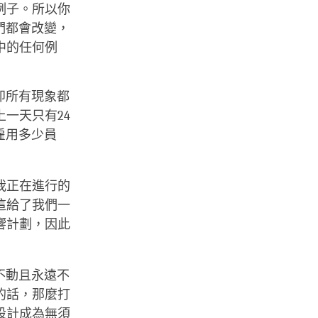
例子。所以你
們都會改變，
中的任何例
即所有現象都
一天只有24
雇用多少員
我正在進行的
這給了我們一
響計劃，因此
不動且永遠不
的話，那麼打
設計成為無須