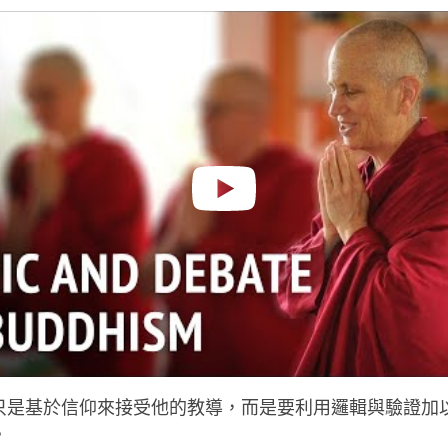
facebook
只是基於信仰來接受他的教導，而是要利用邏輯與驗證加
。