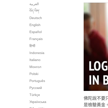
العربية
བོད་ཡིག་
Deutsch
English
Español
Français
हिन्दी
Indonesia
Italiano
Монгол
Polski
Português
Русский
Türkçe
佛陀說不要
Українська
是檢驗黃金