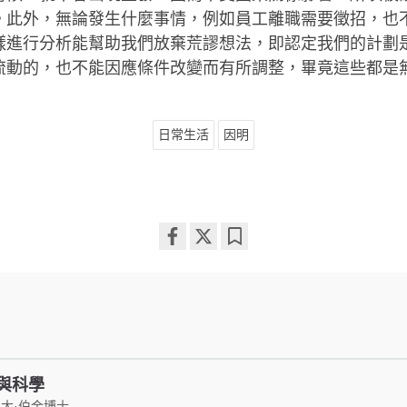
。此外，無論發生什麼事情，例如員工離職需要徵招，也
樣進行分析能幫助我們放棄荒謬想法，即認定我們的計劃
流動的，也不能因應條件改變而有所調整，畢竟這些都是
日常生活
因明
Share
Bookmark
on
facebook
與科學
大·伯金博士