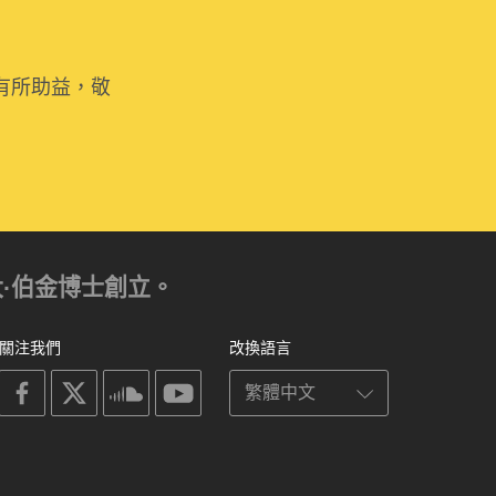
有所助益，敬
亞歷山大·伯金博士創立。
關注我們
改換語言
on
on
on
on
facebook
X
soundcloud
youtube