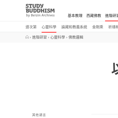
Close
Study
Buddhism
基本教理
西藏佛教
進階研
Home
道次第
心靈科學
論藏和教義系統
金剛乘
祈禱
›
進階研習
›
心靈科學
›
佛教邏輯
其他語言