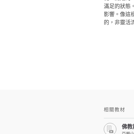
滿足的狀態
影響。像這
的，非靈活
相關教材
佛教
亞歷山