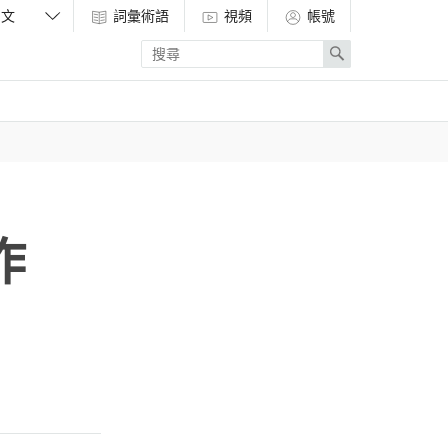
詞彙術語
視頻
帳號
Enter
Search
search
term
作