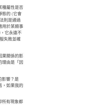
某種屬性是否
態的 (它會
法則是通過
適用於某類事
動，它永遠不
服失敗並確
因果關係的影
的理由是「因
的影響？是
話，如果我的
即所有現象都