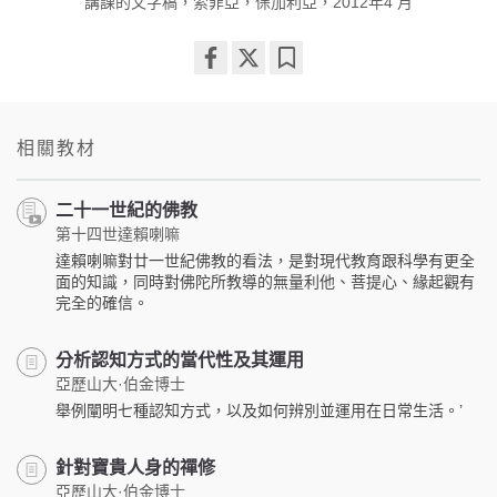
講課的文字稿，索菲亞，保加利亞，2012年4 月
Share
Bookmark
on
facebook
相關教材
二十一世紀的佛教
第十四世達賴喇嘛
達賴喇嘛對廿一世紀佛教的看法，是對現代教育跟科學有更全
面的知識，同時對佛陀所教導的無量利他、菩提心、緣起觀有
完全的確信。
分析認知方式的當代性及其運用
亞歷山大·伯金博士
舉例闡明七種認知方式，以及如何辨別並運用在日常生活。’
針對寶貴人身的禪修
亞歷山大·伯金博士