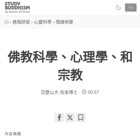
Close
Study
Buddhism
Home
›
進階研習
›
心靈科學
›
情緒保健
佛教科學、心理學、和
宗教
亞歷山大·伯金博士
00:57
Share
Bookmark
on
內容概觀