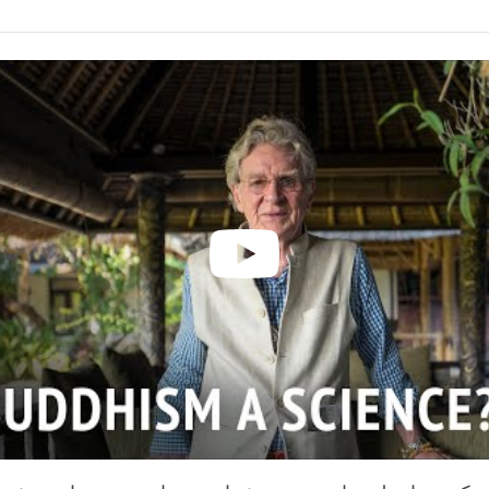
Bookmark
Share
on
facebook