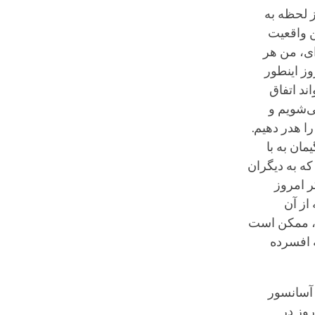
ز لحظه به
ن واقعیت
ای، من هر
وز اینطور
ند اتفاق
ی‌شویم و
 هدر دهیم.
یمان به با
ه به دیگران
ر امروز
از آن
ت، ممکن است
ه افسرده
 آسانسور
روز در