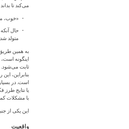
می‌کند تا بدان
«خوب، می 
حال آنکه 
متولد شده
به همین طریق، 
اینگونه است، 
ثابت می‌شود. ا
بنابراین، این
است. در بسیار
یا نتایج طرز ف
با مشکلات کم
این یکی از جنب
واقعیت