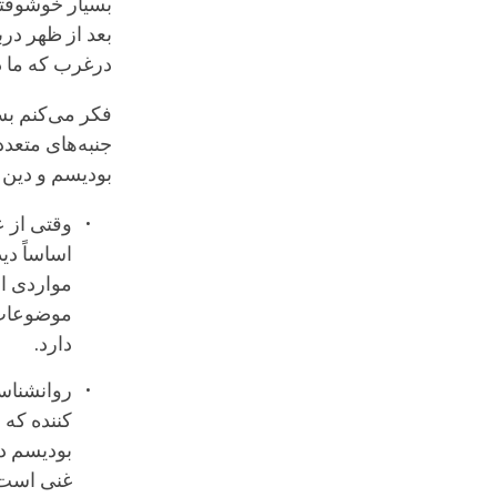
بسیار خوشوقتم
بعد از ظهر در
درغرب که ما دی
فکر می‌کنم بس
جنبه‌های متعد
بودیسم و دین 
وقتی از 
اساساً دی
مواردی از
موضوعات ع
دارد.
روانشناس
کننده که 
بودیسم د
غنی است