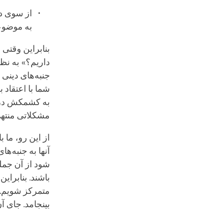
از سوی دی
به موضوعا
بنابراین وقتی
داریم؟» به نظر
جنبه‌های دینی
شما با اعتقاد 
به کشمکش درون
مشکلاتی منتهی 
از این رو، ما
آنها به جنبه‌
شود از آن جمل
باشند. بنابرای
متمرکز شویم. 
بینجامد. جای آ