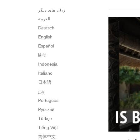
زبان های دیگر
العربية
Deutsch
English
Español
हिन्दी
Indonesia
Italiano
日本語
پنجابی
Português
Русский
Türkçe
Tiếng Việt
简体中文