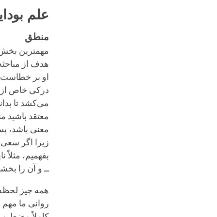
علم بودای
منطق
مهمترین بخش 
هدف از مباحثه
او بر خطاست. 
درکی خاص از ی
می‌کشد تا بدان
معتقد باشید من
معنی باشد، پس
زیرا اگر سعی م
بفهمیم، مثلاً 
ــ و آن را بخش
همه چیز لحظه 
روانی ما مهم ا
کاملاً مضطرب 