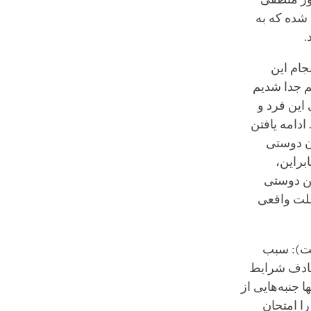
شده که به
.
جام این
هم جدا شدیم
این فرد و
ادامه یافتن
ن دوستی
براین،
فتن دوستی
 علت واقعی
ست): سبب
تصادف شرایط
 جنبه‌هایی از
را امتحان