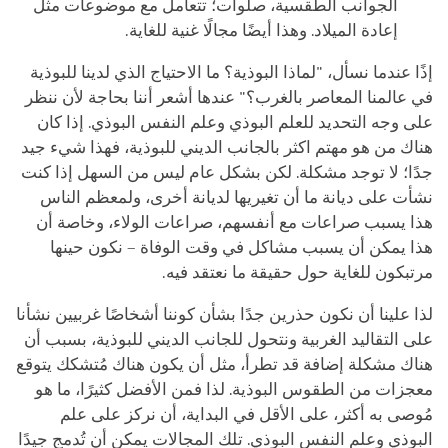
الجوانب الطقسية، صلوات؛ تتعامل مع موضوعات مثل
إعادة الميلاد. وهذا أيضًا مجالًا غنية للغاية.
إذًا عندما نسأل، "لماذا البوذية؟ ما الاحتياج الذي لدينا للبوذية
في عالمنا المعاصر بالغرب؟" عندها أشعر أننا بحاجة لأن ننظر
على وجه التحديد للعلم البوذي وعلم النفس البوذي. إذا كان
هناك من هو مهتم اكثر بالجانب الديني للبوذية، فهذا شيء جيد
جدًا؛ لا توجد مشكلة. لكن بشكل عام ليس من السهل إذا كنت
نشأت على ديانة ما أن تغيريها لديانة أخرى، ولمعظم الناس
هذا يسبب صراعات مع أنفسهم، صراعات الولاء، وخاصة أن
هذا يمكن أن يسبب مشاكل في وقت الوفاة – نكون حينها
مرتبكون للغاية حول حقيقة ما نعتقد فيه.
لذا علينا أن نكون حذرين جدًا بشأن كوننا أشخاصًا غربيين نشأنا
على التقاليد الغربية ونتحول للجانب الديني للبوذية، بسبب أن
هناك مشكلة إضافة قد تطرأ، مثل أن يكون هناك مُتشكك يتوقع
معجزات من الطقوس البوذية. لذا فمن الأفضل كثيرًا، ما هو
مُوصى به أكثر، على الأقل في البداية، أن نركز على علم
البوذي وعلم النفس البوذي. تلك المجالات يمكن أن تُدمج جيدًا