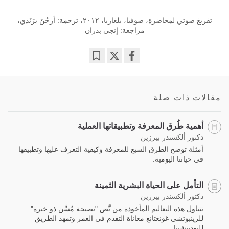
تفريغ صوتي لمحاضرة، صوفيا، بلغاريا، ٢٠١٢، ترجمة: أرجُنَ برَنَذي،
مراجعة: إنجي بدران
Bookmark
Share
on
facebook
مقالات ذات صلة
أهمية طُرق المعرفة وتطبيقاتها العملية
دكتور ألكسندر بيرزين
أمثلة توضح الطرق السبع للمعرفة وكيفية التعرف عليها وتطبيقها
في حياتنا اليومية.
التأمل على الحياة البشرية الثمينة
دكتور ألكسندر بيرزين
تتناول هذه التعاليم المأخوذة من نَّص "نصيحة مُسِّن ذو خبرة"
للرينبوتشي غونغتانغ معاناة التقدم في العمر وتمهد الطريق
للبوديتشيتا.