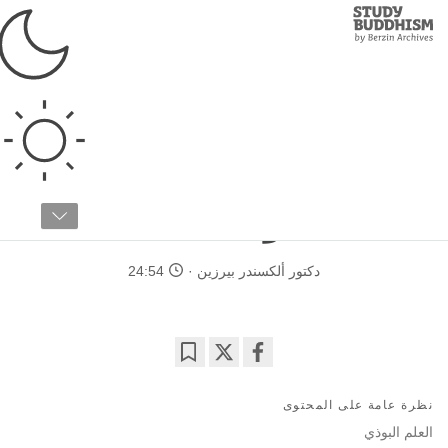
Study
Clos
Buddhism
Home
›
دراسات متقدمة
›
علم الذهن
›
الصحة الشعورية
البوذية: العلم، علم النفس
والديانة
دكتور ألكسندر بيرزين
24:54
Bookmark
Share
on
نظرة عامة على المحتوى
facebook
العلم البوذي