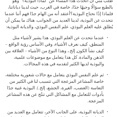
طُلب مني أن أتحدث هذا المساء عن "لماذا البوذية؟" وهو
بالطبع سؤالًا وجيهًا جدًا، خاصة في الغرب، حيث لدينا دياناتنا،
فلماذا إذًا نحتاج البوذية؟أعتقد أنه من
الهام
جدًا فهم أننا عندما
نتحدث عن البوذية، لدينا العديد من الجوانب. هناك ما يمكن أن
يُطلق عليه العلم البوذي، علم النفس البوذي، والديانة البوذية:
عندما نتحدث عن العلم البوذي، هذا يشير لأشياء مثل
المنطق، كيف نعرف الأشياء، وفي الأساس
رؤية
الواقع –
كيف نشأ الكون, إلخ.، وهذا النوع من الأشياء – العلاقة بين
الذهن والمادة. كل هذا يتعامل مع موضوعات علمية،
والبوذية لديها الكثير لتقدمه في هذه المجالات.
ثم علم النفس البوذي يتعامل مع حالات شعورية مختلفة،
خاصة المشاعر المزعجة التي تتسبب لنا في الكثير من
التعاسة (الغضب، الغيرة، الجشع، إلخ.). البوذية غنية جدًا
بأدوات للتعامل مع المشاكل التي تنتُج عن هذه المشاعر
المزعجة.
الديانة البوذية، على الجانب الآخر، تتعامل مع العديد من