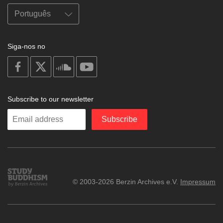
Siga-nos no
on
on
on
on
facebook
X
soundcloud
youtube
Subscribe to our newsletter
Enter
Subscribe
your
email
Study
© 2003-2026 Berzin Archives e.V.
Impressum
Buddhism
Home