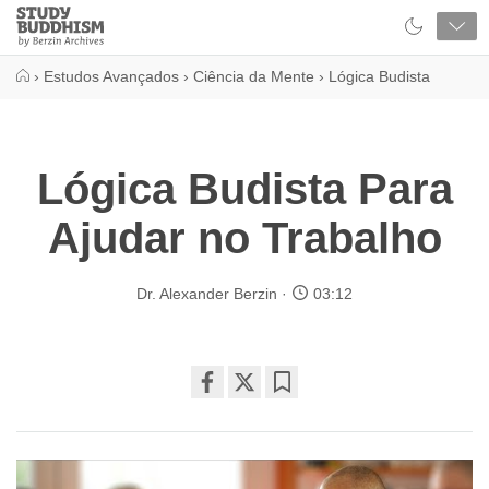
Close
Study
Buddhism
Home
›
Estudos Avançados
›
Ciência da Mente
›
Lógica Budista
Lógica Budista Para
Ajudar no Trabalho
Dr. Alexander Berzin
03:12
Share
Bookmark
on
facebook