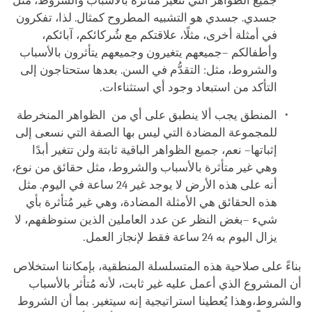
جميع الظواهر التي تتغير مُتأثرة بالأسباب والشروط، مثل
جسدي. جسدي هو التشبيه المطروح كمثال. لذا، تفكرون
في أمثلة أخرى، مثلًا، علاقتكم مع شُركائكم، آبائكم،
وأطفالكم –جميعهم يتغيرون وجميعهم يتأثرون بالأسباب
والشروط، مثل: التقدُّم في السن. بعدها ستحتاجون إلى
التأكد من استبعاد وجود أي استثناءات.
المنطق يجب ألا ينطبق على أي من الظواهر المنخرطة
للمجموعة المضادة التي ليس بها الصفة التي نسعى إلى
إثباتها– نعم، جميع الظواهر الباقية ثابتة ولن تتغير أبدًا
وهي غير متأثرة بالأسباب والشروط، مثل حقائق من نوع،
أنه على هذه الأرض لا يوجد غير 24 ساعة في اليوم. مثل
هذه الحقائق هي الأمثلة المضادة، وهي غير مُتأثرة بأي
شيء –بغض النظر عن عدد العاملين الذين سنوظفهم، لا
يزال اليوم به 24 ساعة فقط لإنجاز العمل.
بناءً على صلاحية هذه المتسلسلة المنطقية، بإمكاننا استخلاص
أن المشروع الذي أعمل عليه غير ثابت، لأنه مُتأثر بالأسباب
والشروط،وهذا يُعطينا استراتيجية إنه سيتغير. بما أن الشروط