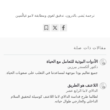
ترجمة يٰشى بالدرون، تدقيق لغوي ومطابقة لامو غيالْتسِن
Bookmark
Share
on
facebook
مقالات ذات صلة
الأدوات البوذية للتعامل مع الحياة
دكتور ألكسندر بيرزين
جميع تعاليم بوذا موجهة لمساعدتنا في التغلب على صعوبات الحياة.
اللاعنف هو الطريق
الدالاي لاما الرابع عشر
لطالما طرح قداسة الدالاي لاما اللاعنف كوسيلة لتحقيق السلام
الداخلي والخارجي طوال حياته.