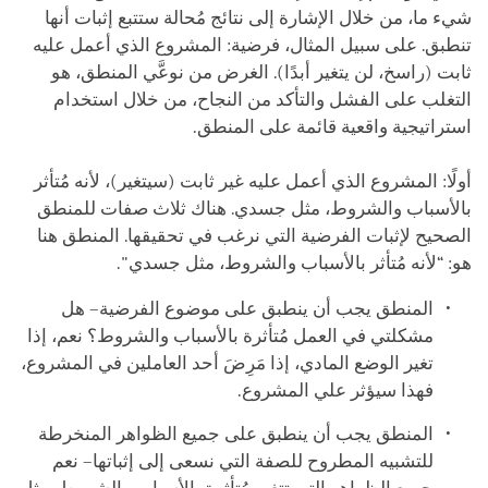
شيء ما، من خلال الإشارة إلى نتائج مُحالة ستتبع إثبات أنها
تنطبق. على سبيل المثال، فرضية: المشروع الذي أعمل عليه
ثابت (راسخ، لن يتغير أبدًا). الغرض من نوعَّي المنطق، هو
التغلب على الفشل والتأكد من النجاح، من خلال استخدام
استراتيجية واقعية قائمة على المنطق.
أولًا: المشروع الذي أعمل عليه غير ثابت (سيتغير)، لأنه مُتأثر
بالأسباب والشروط، مثل جسدي. هناك ثلاث صفات للمنطق
الصحيح لإثبات الفرضية التي نرغب في تحقيقها. المنطق هنا
هو: “لأنه مُتأثر بالأسباب والشروط، مثل جسدي".
المنطق يجب أن ينطبق على موضوع الفرضية– هل
مشكلتي في العمل مُتأثرة بالأسباب والشروط؟ نعم، إذا
تغير الوضع المادي، إذا مَرِضَ أحد العاملين في المشروع،
فهذا سيؤثر علي المشروع.
المنطق يجب أن ينطبق على جميع الظواهر المنخرطة
للتشبيه المطروح للصفة التي نسعى إلى إثباتها– نعم