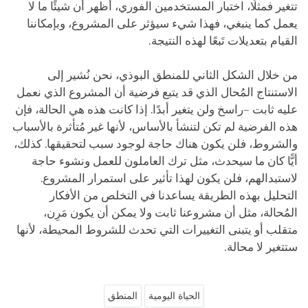
تتغير فمثلًا، اختبار المستخدمين الفوري، أظهر أن شيئًا ما لا
يعمل كما ينبغي، فهذا شيء سيؤثر على المشروع، وبإمكاننا
القيام بتعديلات تَبعًا لهذه النتيجة.
من خلال الشكل الثاني للمنطق البوذي، نحن نُشير إلى
الاستنتاج المُحال الذي قد يتبع فرضية أن المشروع الذي نعمل
عليه ثابت –راسخ ولن يتغير أبدًا. إذا كانت هذه هي الحالة، فإن
هذه الفرضية لم تكن لتنشأ بالأساس، لأنها غير مُتأثرة بالأسباب
والشروط، فلن يكون هناك حاجة لوجود سبب لتحقيقها. كذلك،
أيًّا كان ما سيحدث، مثل ترك العاملون للعمل ونشوء حاجة
لاستبدالهم، فلن يكون لهذا تأثير على استمرار المشروع.
التحليل بهذه الطريقة يساعدنا في التخلص من الأفكار
المُحالة، مثل أن مشروعنا ثابت ولا يمكن أن يكون مَرِن،
متقلب أو يتبنى التغييرات التي تحدث للشروط المحيطة، لأنها
ستتغير لا محالة.
الحياة اليومية
المنطق