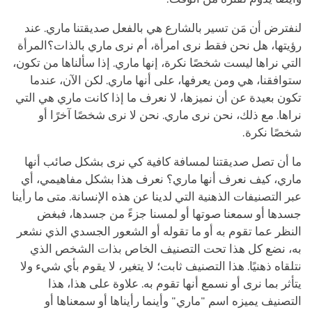
لنفترض أن مَن تسير بالشارع هي بالفعل صديقتنا ماري. عند
رؤيتها، هل نحن فقط نرى امرأة، أم نرى ماري بالذات؟المرأة
التي نراها ليست شخصًا نكرة، إنها ماري. إذا سألناها من تكون،
ستوافقنا، هي ومن يعرفها، على أنها ماري. لكن الآن، عندما
تكون بعيدة عن أن نميزها، لا نعرف ما إذا كانت ماري هي التي
نراها. مع ذلك، نحن نرى ماري. نحن لا نرى شخصًا آخرًا أو
شخصًا نكرة.
ما أن تصل صديقتنا لمسافة كافية كي نرى بشكل صائب أنها
ماري، كيف نعرف أنها ماري؟ نعرف هذا بشكل مفاهيمي، أي
عبر التصنيفات الذهنية التي لدينا عن هذه الإنسانة. متى ما رأينا
جسدها أو سمعنا صوتها أو لمسنا جزءً من جسدها، فبغض
النظر عما تقوم به أو ما تقوله أو الشعور الجسدي الذي نشعر
به، نضع كل هذا تحت التصنيف الخاص بذات الشخص الذي
نتلقاه ذهنيًا. هذا التصنيف ثابت؛ لا يتغير، لا يقوم بأي شيء ولا
يتأثر بما نرى أو نسمع أنها تقوم به. علاوة على هذا، هذا
التصنيف يميزه اسم "ماري" وأينما رأيناها أو سمعناها أو