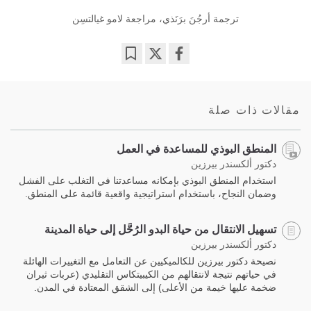
ترجمة أرجُنَ برَنَذي، مراجعة لامو غیالتسِن
Bookmark
Share
on
facebook
مقالات ذات صلة
المنطق البوذي للمساعدة في العمل
دكتور ألكسندر بيرزين
استخدام المنطق البوذي بإمكانه مساعدتنا في التغلب على الفشل
وضمان النجاح، باستخدام استراتيجية واقعية قائمة على المنطق.
تسهيل الانتقال من حياة البدو الرُحَّل إلى حياة المدينة
دكتور ألكسندر بيرزين
نصيحة دكتور بيرزين للكالميكيين عن التعامل مع التغييرات الهائلة
في حياتهم نتيجة لانتقالهم من الكيبيتكاس التقليدي (عربات ثيران
ضخمة عليها خيمة من الأعلى) إلى الشقق المعتادة في المدن.