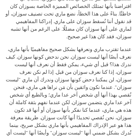
افتراضنا بأنها تمتلك الخصائص المميزة الخاصة بسوزان كان
خاطئًا. بناءً على هذا الخطأ، نضع ماري تحت تصنيف سوزان، أو
قد نقول أننا نُسقط سوزان على ماري. إدراكنا المفاهيمي
لماري على أنها سوزان كان مضللًا. على الرغم من أنها تشبه
سوزان، فقد كان هذا غير صحيح.
عندما تقترب ماري ونعرفها بشكل صحيح مفاهيميًا بأنها ماري،
نعرف أيضًا أنها ليست سوزان. نحن ندحض كونها سوزان. كيف
ندرك هذا؟ قبل أي شيء، يمكن فقط أن نعرف أنها ليست
سوزان، إذا كنا نعرف سوزان من قبل. إذا لم نكن نعرف
سوزان، لن يمكننا دحض كونها سوزان وندرك أن ماري "ليست
سوزان". عندما نكون واثقين بأن مَن نراها هي ماري، فنحن
نُقصي بهذا أنها أي شخص آخر عدا ماري؛ وبالطبع أي شخص
آخر عدا ماري يتضمن سوزان. لكن عندما نفهم بثقة كاملة أن
هذه هي ماري، عندما كنا نفكر بأنها سوزان أو أنها قد تكون
سوزان، نحن نُقصي تحديدًا أنها كانت سوزان. طريقة معرفة
هذا هو عبر الإدراك المفاهيمي بأنها ماري بشكل صريح، بينما
نُدرك بشكل ضمني أنها "ليست سوزان" وأيضًا أنها "ليست أي