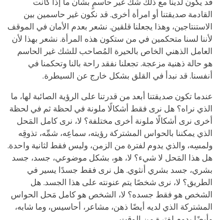
قد يكون لدينا مع ذلك شك غير حاسمٍ بشأن ما إذا كانت
القادمة صديقتنا أو امرأة أخرى. قد نكون غير حاسمين بين
الاستنتاجين، وهذا يجعلنا قلقين. نشعر بعدم الأمان في الموقف
لأننا لسنا متحكمين في من ستكون هذه المرأة. نشعر بهذا لأن
العامل الذهني الخاص بالحيرة المُصاحب للشك غير الحاسم
هو حالة ذهنية مزعجة. تجعلنا نفقد راحة بالنا وتحكمنا في
أنفسنا. قد نبدأ في القلق بشكل خارج عن السيطرة.
عندما تكون صديقتنا أبعد من قدرتنا على الرؤية الصائبة لها، ما
الذي نراه؟ هل نرى فقط أشكالًا ملونة في لحظة ثم في لحظة
أخرى نرى أشكالًا ملونة أخرى مختلفة؟ لا، نرى كامل المَحل
الذي يمكننا بالحواس المشتركة رؤيته، سماعِه، شمِّه، تذوقِه
ولمسِه، والذي يدوم لفترة من الزمن، وليس فقط لثانية واحدة.
هل هذا المَحل لا شيء؟ لا، هو، بشكل موضوعي، جسد، جسد
بشري، جسد بشري أنثوي. هل نرى فقط جسدًا يسير في
الطريق؟ لا، نرى شخصًا يتم عنونته على هذا الجسد. هل
الشخص هو فقط جسده؟ لا، الشخص هو كامل مَحل الحواس
المشتركة الذي لديه أيضًا ذهن، مشاعر، أحاسيس، وما شابه،
وأيضًا يدوم لفترة من الوقت.