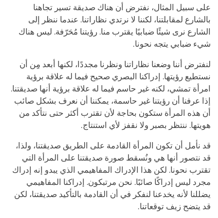
على سبيل المثال، نفترض أن هناك صديقة تسير تجاهنا
بالشارع لمقابلتنا، لكننا لا نرتدي نظاراتنا. عندما ننظر إلى
الشارع نرى شيئًا ضبابيًا يقترب منا. رؤيتنا مُحَرّفة. ليس هناك
شيء ضبابي يتجه نحونا.
لنفترض أننا وضعنا نظاراتنا ونظرنا مجددًا، لكنها أبعد مِِن أن
نستطيع رؤيتها. إدراكنا البصري صحيح فيما له علاقة برؤية
امرأة تمشي، لكنه غير حاسم فيما له علاقة برؤية أنها صديقتنا.
إذا عرفنا أن رؤيتنا غير حاسمة، يمكننا أن نعرف بشكل صائب
أن هذه المرأة ستكون بحاجة لأن تقترب أكثر حتى نتأكد من
هويتها. ننتظر بصبر ولا نقفز لأي استنتاج.
قد نأمل أن تكون المرأة القادمة على الطريق صديقتنا، ولذا،
قد نتصور أنها هي ونُسقط صورة صديقتنا على المرأة التي
تقترب نحونا. لكن هذا الإدراك المفاهيمي الذي يبدو إنه إدراك
مجرد ليس إدراكًا صائبًا. نحن مرتبكون. إدراكنا المفاهيمي
يضللنا لأنه يخدعنا لنفكر في أن القادمة بالتأكيد صديقتنا، لكن
قد يتضح زيف توقعاتنا.