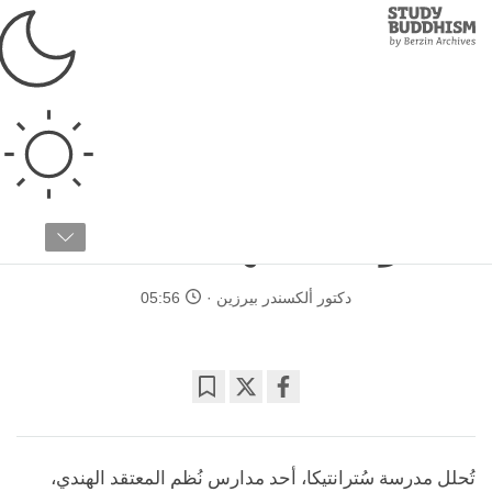
Study
Clos
Buddhism
Home
›
دراسات متقدمة
›
علم الذهن
›
طُرُق المعرفة
أهمية طُرق المعرفة
وتطبيقاتها العملية
دكتور ألكسندر بيرزين
05:56
Bookmark
Share
on
facebook
تُحلل مدرسة سُترانتيكا، أحد مدارس نُظم المعتقد الهندي،