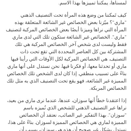
لمسناها، يمكننا تمييزها بهذا الاسم.
كيف تَمكننا من وضع هذه المرأة تحت التصنيف الذهني
"ماري"؟ ميّزنا بعض الخصائص غير الشائعة المتعلقة بهذه
المرأة التي نراها وميزنا أيضًا بعض الخصائص المركبة لتصنيف
"ماري". الخصائص غير الشائعة ستكون تلك التي لدى ماري
فقط وليست لدى شخص آخر. الخصائص المركبة هي تلك
المشتركة بين كل العناصر المحددة التي تقع تحت ذات
التصنيف. هي الخصائص المركبة لكل الأوقات التي رأينا فيها
ماري أو تحدثنا معها، أو فكرنا فيها. نحن نستدل على أنها ماري
بناءً على تسبيب منطقي. إذا كان لدى الشخص تلك الخصائص
المميزة غير الشائعة، فهو يقع تحت التصنيف الذي به مثل تلك
الخصائص المربكة.
إذا اعتقدنا خطأً أنها سوزان، عندها، عندما نرى ماري من بعيد،
نراها عبر التصنيف الذهني للشخص الذي نُميزه باسم
"سوزان". بهذا التفكير غير الصائب، نعتقد أن الخصائص
المميزة لماري هي الخصائص المميزة لسوزان. بناءً على هذا،
نستدل بشكل غير صحيح أن هذه هي سوزان، بسبب أن