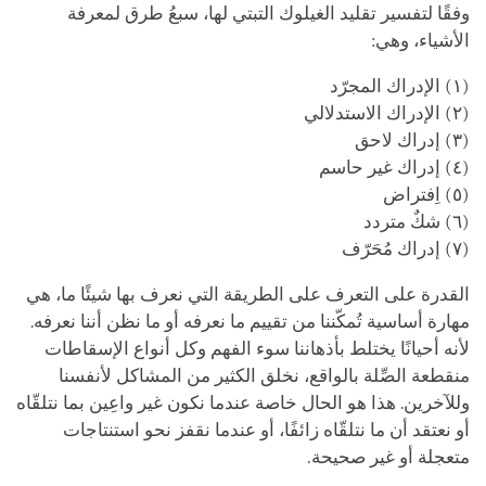
وفقًا لتفسير تقليد الغيلوك التبتي لها، سبعُ طرق لمعرفة
الأشياء، وهي:
(١) الإدراك المجرّد
(٢) الإدراك الاستدلالي
(٣) إدراك لاحق
(٤) إدراك غير حاسم
(٥) اِفتراض
(٦) شكٌ متردد
(٧) إدراك مُحَرّف
القدرة على التعرف على الطريقة التي نعرف بها شيئًا ما، هي
مهارة أساسية تُمكّننا من تقييم ما نعرفه أو ما نظن أننا نعرفه.
لأنه أحيانًا يختلط بأذهاننا سوء الفهم وكل أنواع الإسقاطات
منقطعة الصِّلة بالواقع، نخلق الكثير من المشاكل لأنفسنا
وللآخرين. هذا هو الحال خاصة عندما نكون غير واعِين بما نتلقّاه
أو نعتقد أن ما نتلقّاه زائفًا، أو عندما نقفز نحو استنتاجات
متعجلة أو غير صحيحة.