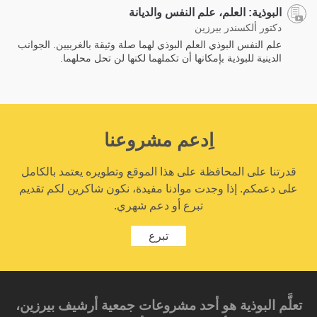
البوذية: العلم، علم النفس والديانة
دكتور ألكسندر بيرزين
علم النفس البوذي العلم البوذي لهما صلة وثيقة بالغربيين. الجوانب
الدينية للبوذية بإمكانها أن تكملهما لكنها لن تحل محلهما.
اِدعم مشروعنا
قدرتنا على المحافظة على هذا الموقع وتطويره يعتمد بالكامل
على دعمكم. إذا وجدت موادنا مفيدة، نكون شاكرين لكم تقديم
تبرع أو دعم شهري.
تبرع
تعلَّم البوذية هو أحد مشروعات جمعية أرشيف بيرزين،