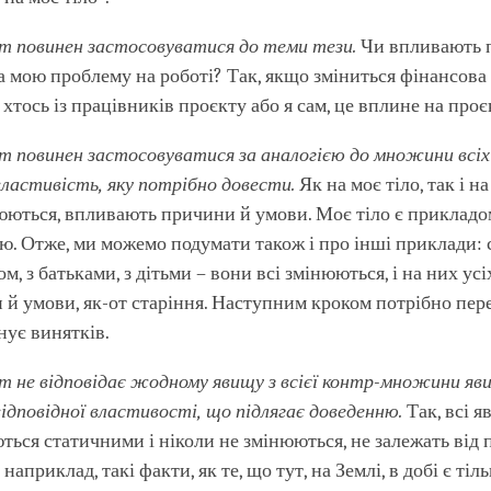
т повинен застосовуватися до теми тези.
Чи впливають 
 мою проблему на роботі? Так, якщо зміниться фінансова 
 хтось із працівників проєкту або я сам, це вплине на проє
т повинен застосовуватися за аналогією до множини всіх
ластивість, яку потрібно довести.
Як на моє тіло, так і н
нюються, впливають причини й умови. Моє тіло є прикладо
ю. Отже, ми можемо подумати також і про інші приклади: 
м, з батьками, з дітьми – вони всі змінюються, і на них ус
 й умови, як-от старіння. Наступним кроком потрібно пер
нує винятків.
т не відповідає жодному явищу з всієї контр-множини яви
ідповідної властивості, що підлягає доведенню.
Так, всі я
ься статичними і ніколи не змінюються, не залежать від 
, наприклад, такі факти, як те, що тут, на Землі, в добі є тіл