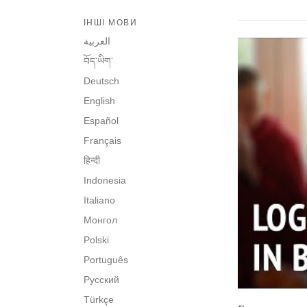
ІНШІ МОВИ
العربية
བོད་ཡིག་
Deutsch
English
Español
Français
हिन्दी
Indonesia
Italiano
Монгол
Polski
Português
Русский
Türkçe