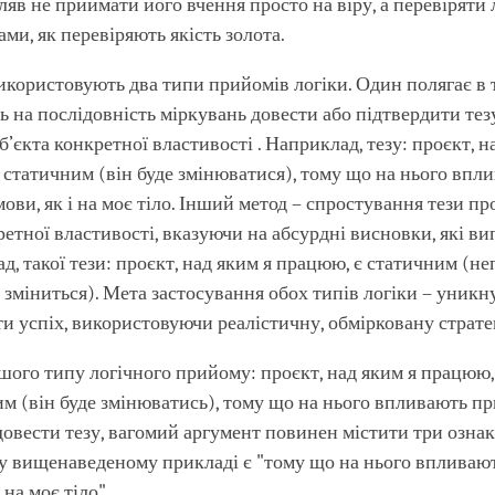
ляв не приймати його вчення просто на віру, а перевіряти 
ми, як перевіряють якість золота.
икористовують два типи прийомів логіки. Один полягає в 
 на послідовність міркувань довести або підтвердити тез
б’єкта конкретної властивості . Наприклад, тезу: проєкт, н
 статичним (він буде змінюватися), тому що на нього впл
ови, як і на моє тіло. Інший метод – спростування тези пр
ретної властивості, вказуючи на абсурдні висновки, які в
ад, такої тези: проєкт, над яким я працюю, є статичним (
е зміниться). Мета застосування обох типів логіки – уникн
ти успіх, використовуючи реалістичну, обмірковану страте
ого типу логічного прийому: проєкт, над яким я працюю, я
им (він буде змінюватись), тому що на нього впливають п
овести тезу, вагомий аргумент повинен містити три ознак
у вищенаведеному прикладі є "тому що на нього впливаю
 на моє тіло".