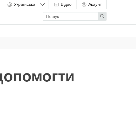
Відео
Акаунт
Enter
Search
search
term
 допомогти