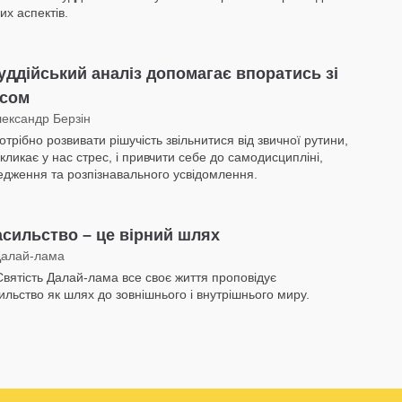
их аспектів.
уддійський аналіз допомагає впоратись зі
есом
лександр Берзін
трібно розвивати рішучість звільнитися від звичної рутини,
кликає у нас стрес, і привчити себе до самодисципліні,
едження та розпізнавального усвідомлення.
сильство – це вірний шлях
Далай-лама
Святість Далай-лама все своє життя проповідує
ильство як шлях до зовнішнього і внутрішнього миру.