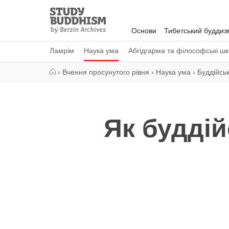
Close
Study
Buddhism
Основи
Тибетський буддиз
Home
Ламрім
Наука ума
Абгідгарма та філософські ш
›
Вчення просунутого рівня
›
Наука ума
›
Буддійськ
Як буддій