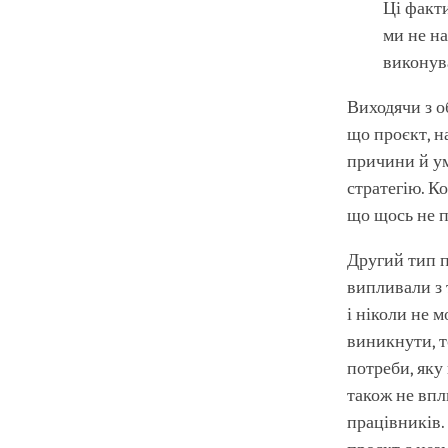
Ці факти
ми не на
виконув
Виходячи з о
що проєкт, н
причини й ум
стратегію. К
що щось не п
Другий тип п
випливали з 
і ніколи не м
виникнути, т
потреби, яку
також не впл
працівників.