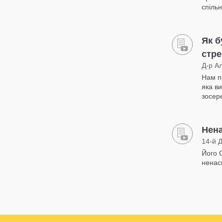
спільн
Як б
стр
Д-р А
Нам по
яка ви
зосер
Нена
14-й 
Його 
ненас