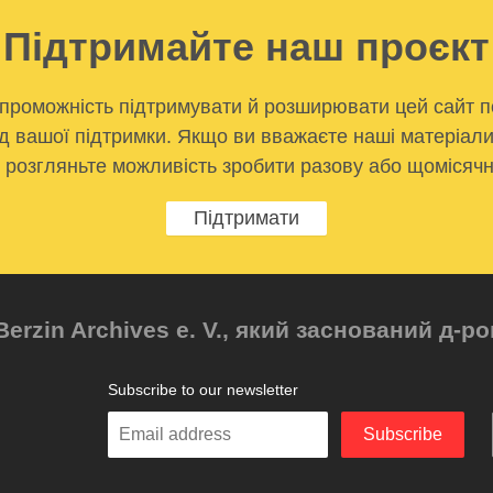
Підтримайте наш проєкт
проможність підтримувати й розширювати цей сайт п
д вашої підтримки. Якщо ви вважаєте наші матеріал
, розгляньте можливість зробити разову або щомісячн
Підтримати
Berzin Archives e. V., який заснований д-
Subscribe to our newsletter
Enter
Subscribe
your
email