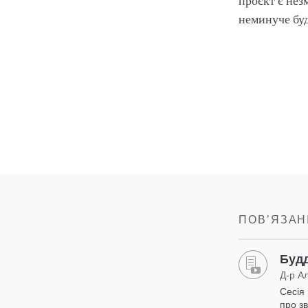
проєкт є нез
неминуче буд
ПОВʼЯЗАНІ
Будд
Д-р А
Сесія
про з