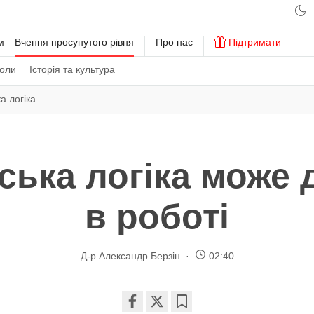
м
Вчення просунутого рівня
Про нас
Підтримати
коли
Історія та культура
а логіка
ська логіка може
в роботі
Д-р Александр Берзін
02:40