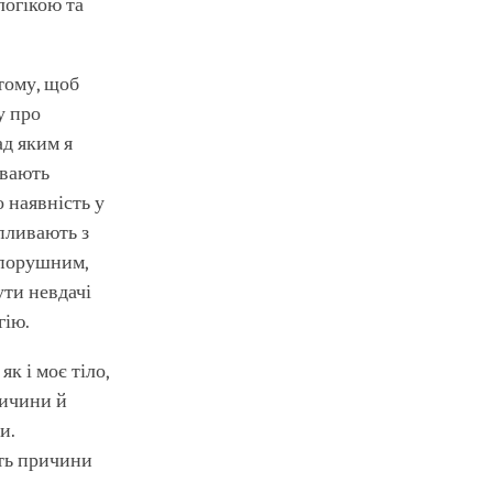
логікою та
тому, щоб
у про
ад яким я
ивають
о наявність у
ипливають з
непорушним,
ути невдачі
гію.
к і моє тіло,
ричини й
и.
ть причини