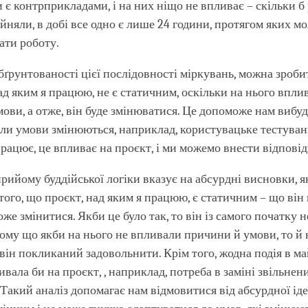
 є контрприкладами, і на них ніщо не впливає – скільки б
йняли, в добі все одно є лише 24 години, протягом яких м
ати роботу.
бґрунтованості цієї послідовності міркувань, можна зроби
ад яким я працюю, не є статичним, оскільки на нього впли
ови, а отже, він буде змінюватися. Це допоможе нам вибу
оли умови змінюються, наприклад, користувацьке тестуван
рацює, це впливає на проєкт, і ми можемо внести відповід
рийому буддійської логіки вказує на абсурдні висновки, як
того, що проєкт, над яким я працюю, є статичним – що ві
оже змінитися. Якби це було так, то він із самого початку н
ому що якби на нього не впливали причини й умови, то й 
 він покликаний задовольнити. Крім того, жодна подія в м
ивала би на проєкт, , наприклад, потреба в заміні звільнен
 Такий аналіз допомагає нам відмовитися від абсурдної іде