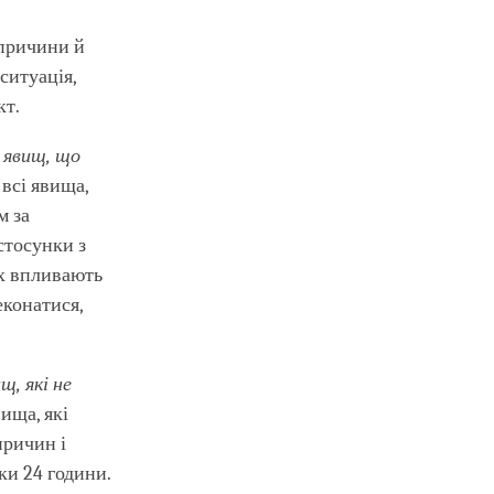
причини й
ситуація,
кт.
 явищ, що
а всі явища,
м за
стосунки з
іх впливають
еконатися,
щ, які не
вища, які
причин і
ьки 24 години.