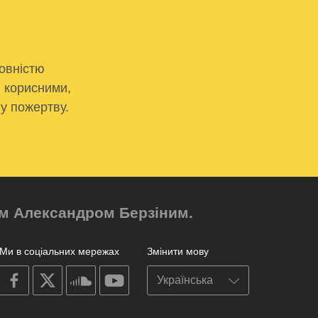
овністю
и корисними,
у пожертву.
ром Александром Берзіним.
Ми в соціальних мережах
Змінити мову
on
on
on
on
facebook
X
soundcloud
youtube