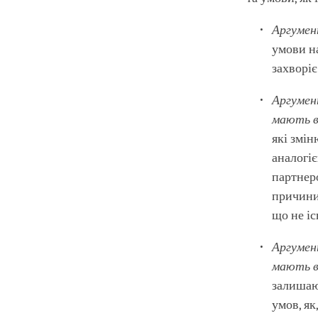
Аргумен
умови на
захворіє
Аргумен
мають в
які змі
аналогіє
партнеро
причини
що не іс
Аргумен
мають в
залишают
умов, як