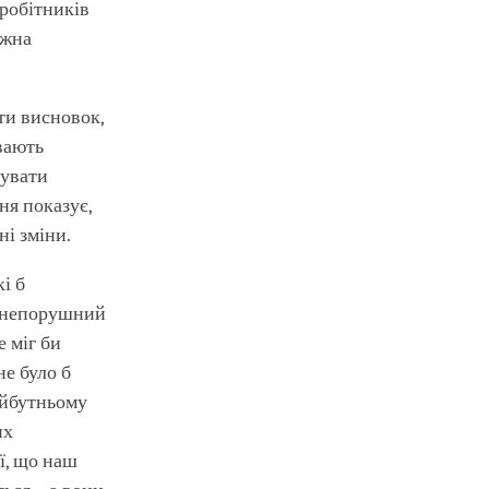
 робітників
ожна
ти висновок,
вають
дувати
ня показує,
ні зміни.
і б
н непорушний
е міг би
не було б
айбутньому
их
ї, що наш