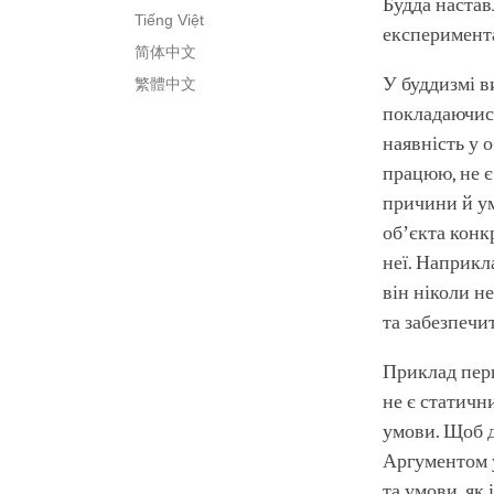
Будда настав
Tiếng Việt
експеримента
简体中文
У буддизмі в
繁體中文
покладаючись
наявність у о
працюю, не є
причини й ум
обʼєкта конк
неї. Наприкл
він ніколи н
та забезпечи
Приклад перш
не є статичн
умови. Щоб д
Аргументом 
та умови, як і