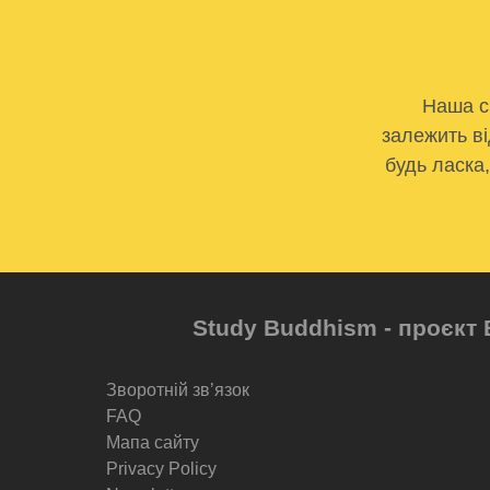
Наша с
залежить ві
будь ласка
Study Buddhism - проєкт 
Зворотній звʼязок
FAQ
Мапа сайту
Privacy Policy