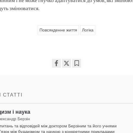
мінним і не може гнучко адаптуватися до умов, які змінюют
уть змінюватися.
Повсякденне життя
Логіка
Share
Bookmark
on
facebook
 СТАТТІ
изм і наука
лександр Берзін
 питань та відповідей між доктором Берзіним та його учнями
в'язок між буддизмом та наукою з конкретними прикладами