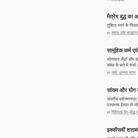
मैत्रेय बुद्ध क
तुशिता स्वर्ग के निवा
in
समय और ब्रह्माण्
सामूहिक कर्म एव
जोनाथन लैंडॉ और डॉ 
संबंध के बारे में चर्चा
in
कर्म: उन्नत स्तर
सांख्य और योग दर
भारतीय दर्शनशास्त्र क
परमतत्त्व ईश्वर से ज
in
ऐशियाई गैर-बौद्ध प
इक्कीसवीं शताब्दी 