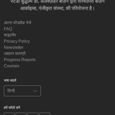
स्टडी बुद्धिज़्म डा. अलेक्ज़ेंडर बर्ज़िन द्वारा संस्थापित बर्ज़िन
आर्काइव्स, पंजीकृत संस्था, की परियोजना है।
अपना फीडबैक भेजें
FAQ
साइटमैप
Privacy Policy
Newsletter
अद्यतन सामग्री
Progress Reports
Courses
भाषा बदलें
हमें फॉलो करें
on
on
on
on