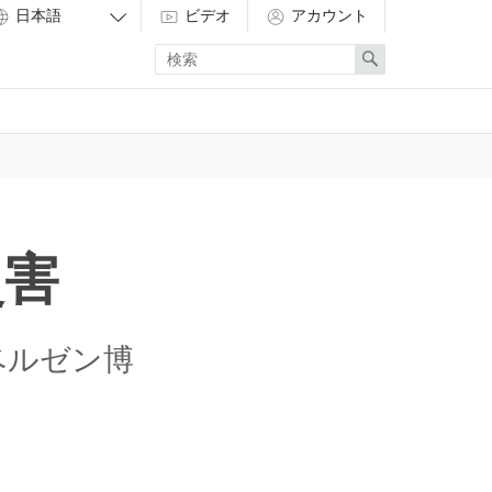
ビデオ
アカウント
Enter
Search
search
term
災害
ベルゼン博