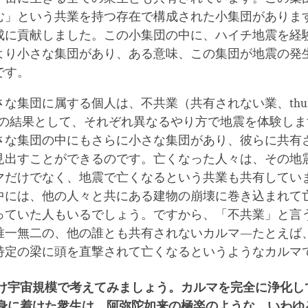
む」という共業を持つ存在で構成された小集団がありま
成に貢献しました。この小集団の中に、ハイチ地震を経
より小さな集団があり、ある意味、この集団が地震の発
です。
な集団に属する個人は、不共業（共有されない業、thun-mo
’i las）の結果として、それぞれ異なるやり方で地震を体験し
さな集団の中にもさらに小さな集団があり、彼らに共有
見出すことができるのです。亡くなった人々は、その地
マだけでなく、地震で亡くなるという共業も共有してい
中には、他の人々と共にある建物の崩壊に巻き込まれて
っていた人もいるでしょう。ですから、「不共業」と言
唯一無二の、他の誰とも共有されないカルマ―たとえば、
特定の梁に頭を直撃されて亡くなるというようなカルマ
け宇宙規模で考えてみましょう。カルマを完全に浄化し
身に着けた衆生は、阿弥陀如来の極楽のような、いわゆ