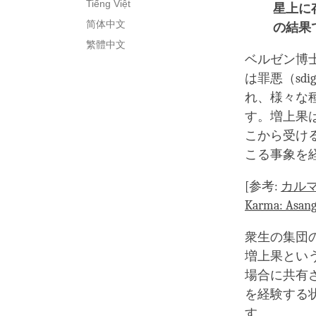
Tiếng Việt
星上に
简体中文
の結果
繁體中文
ベルゼン博士
は罪悪（sd
れ、様々な種類
す。増上果
こから受け
こる事象を
[参考:
カルマ
Karma: Asang
衆生の集団のカ
増上果とい
場合に共有
を経験する
す。