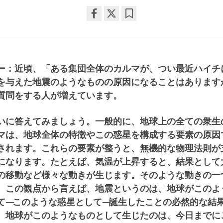
Share
Bookmark
on
facebook
ー：近頃、「ある集団全体のカルマが、つい最近ハイチ
を与えた地震のようなものの原因になることはあります
質問をする人が増えています。
いに答えてみましょう。一般的に、地球上の全ての衆生
マは、地球全体の特徴やこの惑星を構成する要素の原因
されます。これらの要素が整うと、無機的な物理法則が
になります。たとえば、気温が上昇すると、結果として
の移動など様々な動きが生じます。そのような動きの一
。この観点から言えば、地震というのは、地球がこのよ
て―このような惑星として―誕生したことの必然的な結
、地球がこのようなものとして生じたのは、今日までに