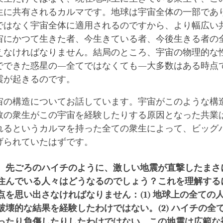
生に共有されるカルマです。地球は宇宙全体の一部であ
ではなく宇宙全体に適用されるのですから、より幅広い
宙にかつて生きた者、今生きている者、今後生きる者の
えなければなりません。結局のところ、宇宙の物理的な
でできた惑星の―全てではなくても―大多数はある時点
震が起きるのです。
宙の構造についてお話しています。宇宙がこのような構
数の衆生がこの宇宙を経験したりする原因となった共業
れるというカルマを持った全ての衆生によって、ビッグ
げられていたはずです。
、先ごろのハイチのように、激しい地震が直撃したまさ
住んでいる人々はどうなるのでしょう？これを理解する
点を思い出さなければなりません：(1)
地球上の全ての
破壊的な結果を経験したわけではない。(2)
ハイチの全
ったり負傷したりしたわけではない。
この地震は広範な