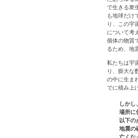
で生きる衆
も地球だけ
り、この宇
について考
個体の物質
るため、地
私たちは宇
り、膨大な
の中に生ま
でに積み上
しかし
場所に
以下の
地震の
亡くな