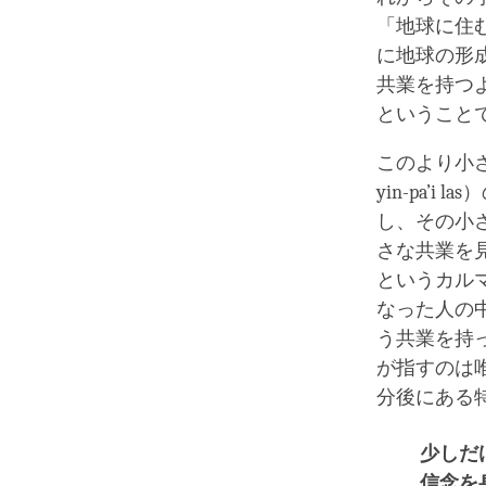
「地球に住
に地球の形
共業を持つ
ということ
このより小さ
yin-pa
し、その小
さな共業を
というカル
なった人の
う共業を持
が指すのは
分後にある
少しだ
信念を