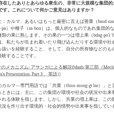
存在したありとあらゆる衆生の、非常に大規模な集団的
です。これについて何かご意見はありますか？
：カルマ、あるいはもっと厳密に言えば善業（bsod-na
ig-pa）や種子（sa-bon）は、個人的なものであれ集団的
の果に熟します。その果の一つは増上果（bdag-po'i 'br
は、私たちが生まれ着いたり飛び込んだりする環境や社
る扱いを経験すること、そして、自分の所有物などのも
経験することです。
のメカニズム: アサンガによる解説&dash;第三部（Mechani
a’s Presentation, Part 3 、英語)
]
ルマ―専門用語では「共業（thun-mong-gi las）」
うときには、主に、この集団が環境や社会の状況や出来
される体験を指します。しかし、共業の増上果は、この
状況を作り出す環境的・社会的情勢や出来事を指してい