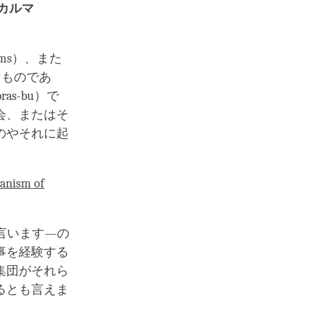
カルマ
ms）、また
なものであ
as-bu）で
会、またはそ
のやそれに起
sm of
と言います―の
事を経験する
集団がそれら
るとも言えま