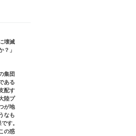
に壊滅
か？」
の集団
である
支配す
大陸プ
つが地
うなも
果です。
この惑