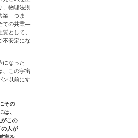
り、物理法則
共業―つま
全ての共業―
性質として、
で不安定にな
造になった
は、この宇宙
バン以前にす
にその
には、
人がこの
ての人が
被害を