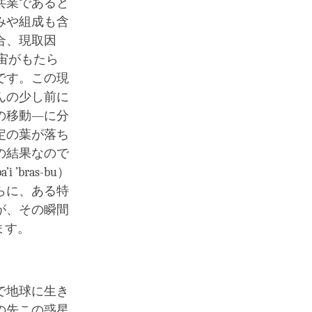
共業であると
みや組成も含
合、現取因
宇宙がもたら
です。この現
んの少し前に
の移動―に分
定の葉が落ち
の結果なので
’bras-bu）
らに、ある特
が、その瞬間
ります。
で地球に生き
の先この惑星