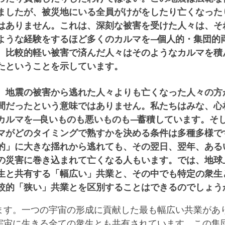
ましたが、被災地にいる全員がけがをしたり亡くなった
はありません。これは、深刻な被害を受けた人々は、そ
ような経験をするほど多くのカルマを―個人的・集団的
、比較的軽い被害で済んだ人々はそのようなカルマを積
たということを示しています。
、地震の被害から逃れた人々よりも亡くなった人々の方
間だったという意味ではありません。私たちはみな、心
カルマを―良いものも悪いものも―蓄積しています。そ
マがどのタイミングで熟すかを決める条件は多種多様で
的」に大きな揺れから逃れても、その翌日、翌年、ある
の災害に巻き込まれて亡くなる人もいます。では、地球
生と共有する「幅広い」共業と、その中でも特定の衆生
較的「狭い」共業とを区別することはできるのでしょう
ます。一つの宇宙の形成に貢献した最も幅広い共業があ
宇宙に生きる全ての衆生とも共有されています。この集