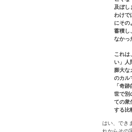
及ぼし
わけで
にその
蓄積し
なかっ
これは
い」人
膨大な
のカル
「奇跡
世で別
ての衆
する比
はい、でき
れからその