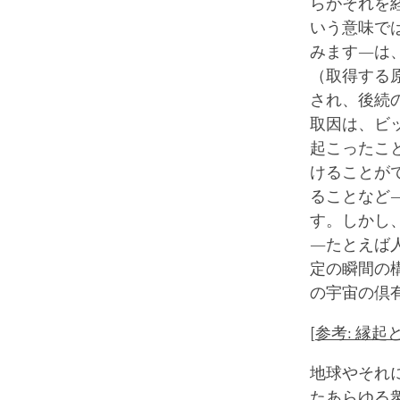
らがそれを
いう意味で
みます―は
（取得する原因
され、後続
取因は、ビ
起こったこ
けることが
ることなど
す。しかし、環境
―たとえば
定の瞬間の
の宇宙の倶有因（
[
参考: 縁起と結果
地球やそれ
たあらゆる