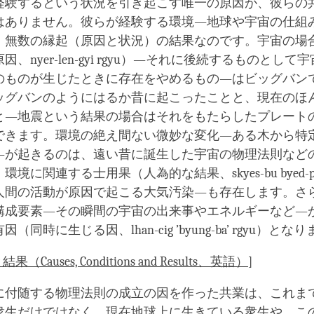
経験するという状況を引き起こす唯一の原因が、彼らの
はありません。彼らが経験する環境―地球や宇宙の仕組
、無数の縁起（原因と状況）の結果なのです。宇宙の場
、nyer-len-gyi rgyu）―それに後続するものとして
のものが生じたときに存在をやめるもの―はビッグバン
ッグバンのようにはるか昔に起こったことと、現在のほ
と―地震という結果の場合はそれをもたらしたプレート
できます。環境の絶え間ない微妙な変化―ある木から特
―が起きるのは、遠い昔に誕生した宇宙の物理法則など
に関連する士用果（人為的な結果、skyes-bu byed-pa’i 
人間の活動が原因で起こる大気汚染―も存在します。さ
構成要素―その瞬間の宇宙の出来事やエネルギーなど―
同時に生じる因、lhan-cig ’byung-ba’ rgyu）とな
（Causes, Conditions and Results、英語）
]
に付随する物理法則の成立の因を作った共業は、これま
衆生だけではなく、現在地球上に生きている衆生や、こ