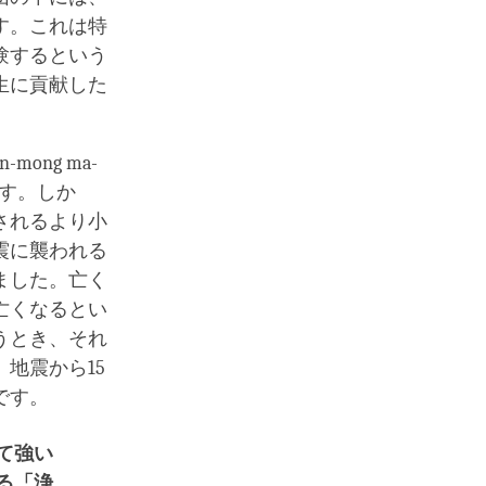
す。これは特
験するという
生に貢献した
ng ma-
ます。しか
されるより小
震に襲われる
ました。亡く
亡くなるとい
うとき、それ
地震から15
です。
て強い
る「浄