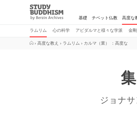
Close
Study
Buddhism
基礎
チベット仏教
高度な
Home
ラムリム
心の科学
アビダルマと様々な学派
金剛
›
高度な教え
›
ラムリム
›
カルマ（業） ：高度な
集
ジョナサ