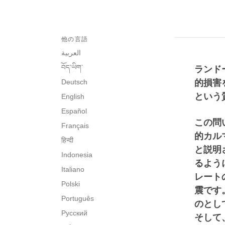
他の言語
العربية
བོད་ཡིག་
ランド
Deutsch
的損害
という
English
Español
この問
Français
的カル
हिन्दी
と説明
Indonesia
るよう
Italiano
レート
Polski
震です
Português
のとし
Русский
そして