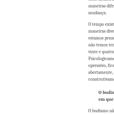
maneiras dif
mudança.
O tempo exist
maneiras dive
estamos pens
não temos tem
vinte e quatr
Psicologicame
opressivo, fi
abertamente,
construtivame
O budis
em que 
O budismo não