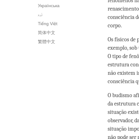
fenômenos não
Українська
renascimento
اُردو
consciência d
Tiếng Việt
corpo.
简体中文
Os físicos de 
繁體中文
exemplo, sob u
O tipo de fen
estrutura con
não existem i
consciência q
O budismo afi
da estrutura 
situação exis
observador, d
situação impo
não pode ser 