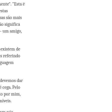
ente". "Esta é
estas
isas são mais
ão significa
 – um amigo,
 existem de
s referindo
inguagem
o devemos dar
 cega. Pelo
ito por mim,
níveis.