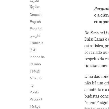
العربية
བོད་ཡིག་
Pergun
Deutsch
e a ciê
compar
English
Español
Dr. Berzin
: O
فارسی
Dalai Lama e 
Français
astrofísica, 
हिन्दी
Foi criado ou 
Indonesia
respeito da e
Italiano
funcionamento
日本語
Uma das conc
Монгол
não há um cri
پنجابی
a matéria e a
Polski
budistas con
Русский
"mente" signi
Türkçe