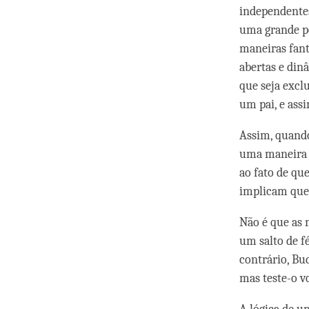
independentes
uma grande pe
maneiras fant
abertas e dinâ
que seja excl
um pai, e ass
Assim, quando
uma maneira q
ao fato de qu
implicam que 
Não é que as 
um salto de f
contrário, Bu
mas teste-o v