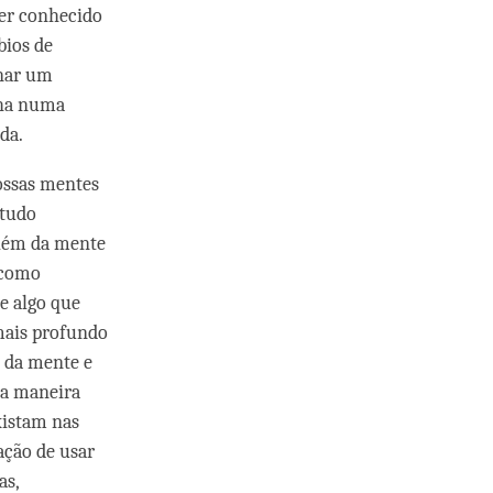
ser conhecido
bios de
nar um
nha numa
da.
nossas mentes
 tudo
além da mente
 como
e algo que
 mais profundo
m da mente e
sa maneira
xistam nas
cação de usar
as,