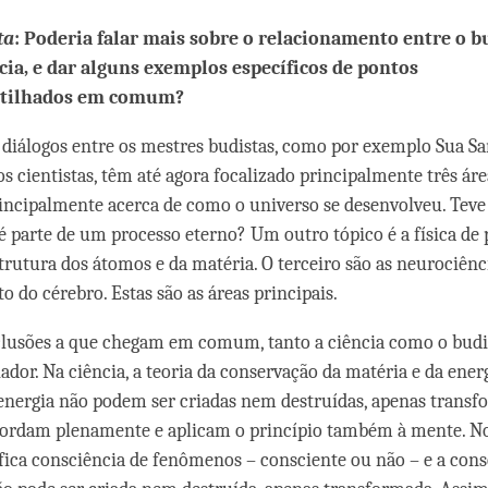
facebook
ta
: Poderia falar mais sobre o relacionamento entre o 
ncia, e dar alguns exemplos específicos de pontos
tilhados em comum?
s diálogos entre os mestres budistas, como por exemplo Sua Sa
os cientistas, têm até agora focalizado principalmente três ár
principalmente acerca de como o universo se desenvolveu. Te
é parte de um processo eterno? Um outro tópico é a física de p
strutura dos átomos e da matéria. O terceiro são as neurociênci
 do cérebro. Estas são as áreas principais.
lusões a que chegam em comum, tanto a ciência como o budi
ador. Na ciência, a teoria da conservação da matéria e da ener
 energia não podem ser criadas nem destruídas, apenas transf
cordam plenamente e aplicam o princípio também à mente. N
fica consciência de fenômenos – consciente ou não – e a cons