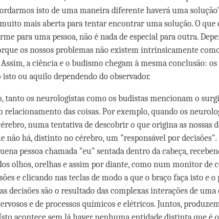
ordarmos isto de uma maneira diferente haverá uma solução"
 muito mais aberta para tentar encontrar uma solução. O que
me para uma pessoa, não é nada de especial para outra. Dep
porque os nossos problemas não existem intrinsicamente com
 Assim, a ciência e o budismo chegam à mesma conclusão: o
isto ou aquilo dependendo do observador.
, tanto os neurologistas como os budistas mencionam o sur
 relacionamento das coisas. Por exemplo, quando os neurolo
rebro, numa tentativa de descobrir o que origina as nossas d
 não há, distinto no cérebro, um "responsável por decisões".
ena pessoa chamada "eu" sentada dentro da cabeça, recebe
os olhos, orelhas e assim por diante, como num monitor de 
ões e clicando nas teclas de modo a que o braço faça isto e o p
 as decisões são o resultado das complexas interações de um
ervosos e de processos químicos e elétricos. Juntos, produzem
Isto acontece sem lá haver nenhuma entidade distinta que é o