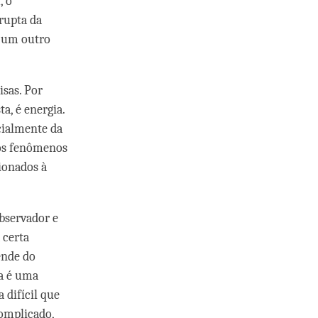
, o
rupta da
e um outro
isas. Por
a, é energia.
cialmente da
 os fenômenos
ionados à
bservador e
 certa
ende do
ta é uma
 difícil que
complicado,