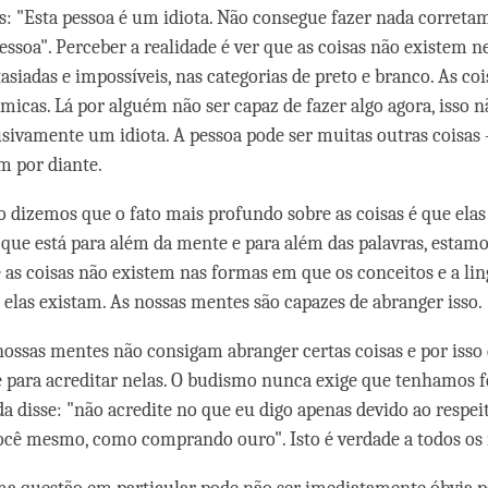
: "Esta pessoa é um idiota. Não consegue fazer nada corretam
ssoa". Perceber a realidade é ver que as coisas não existem n
asiadas e impossíveis, nas categorias de preto e branco. As co
micas. Lá por alguém não ser capaz de fazer algo agora, isso n
usivamente um idiota. A pessoa pode ser muitas outras coisas
im por diante.
 dizemos que o fato mais profundo sobre as coisas é que elas
ue está para além da mente e para além das palavras, estamo
e as coisas não existem nas formas em que os conceitos e a l
elas existam. As nossas mentes são capazes de abranger isso.
nossas mentes não consigam abranger certas coisas e por iss
é para acreditar nelas. O budismo nunca exige que tenhamos fé
da disse: "não acredite no que eu digo apenas devido ao respe
ocê mesmo, como comprando ouro". Isto é verdade a todos os 