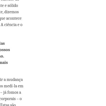
e e sólido
te, dizemos
 que acontece
A ciência e o
las
ossos
ho.
mais
ir a mudança
os medí-la em
– já fomos a
corporais – o
Estas são