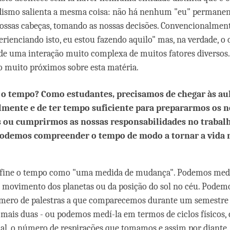
dismo salienta a mesma coisa: não há nenhum "eu" permanent
ossas cabeças, tomando as nossas decisões. Convencionalmen
erienciando isto, eu estou fazendo aquilo" mas, na verdade, o
 de uma interação muito complexa de muitos fatores diversos. 
 muito próximos sobre esta matéria.
 o tempo? Como estudantes, precisamos de chegar às au
mente e de ter tempo suficiente para prepararmos os n
 ou cumprirmos as nossas responsabilidades no trabal
odemos compreender o tempo de modo a tornar a vida 
fine o tempo como "uma medida de mudança". Podemos med
 movimento dos planetas ou da posição do sol no céu. Podem
mero de palestras a que comparecemos durante um semestre 
 mais duas - ou podemos medí-la em termos de ciclos físicos, 
al, o número de respirações que tomamos e assim por diante. 