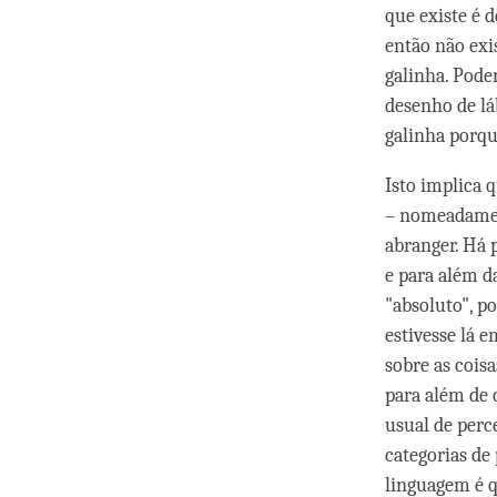
que existe é 
então não exis
galinha. Pod
desenho de l
galinha porqu
Isto implica 
– nomeadament
abranger. Há 
e para além d
"absoluto", p
estivesse lá 
sobre as coisa
para além de 
usual de perc
categorias de 
linguagem é q