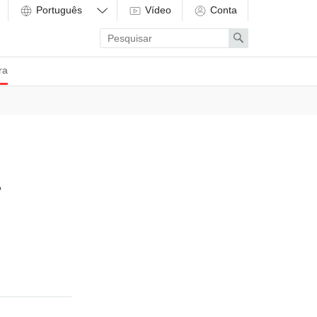
Vídeo
Conta
Enter
Search
search
term
ra
a