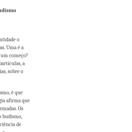
budismo
ntidade o
eas. Uma é a
ve um começo?
artículas, a
as, sobre o
smo, é que
gia afirma que
ormadas. Os
o budismo,
ciência de