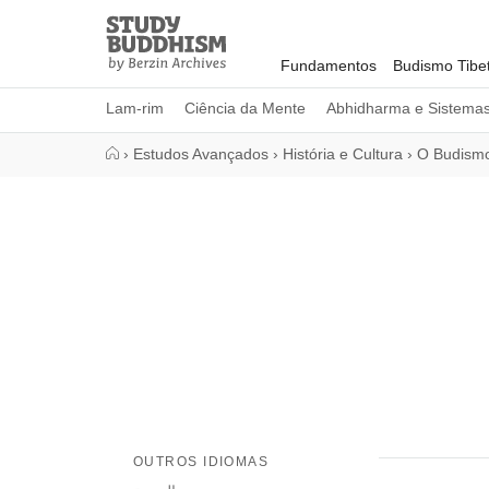
Close
Study
Buddhism
Fundamentos
Budismo Tibe
Home
Lam-rim
Ciência da Mente
Abhidharma e Sistema
›
Estudos Avançados
›
História e Cultura
›
O Budism
OUTROS IDIOMAS