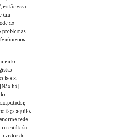
, então essa
 é um
ende do
o problemas
s fenômenos
gimento
gistas
ecisões,
 [Não há]
ndo
computador,
é faça aquilo.
a enorme rede
 o resultado,
 fazedor da