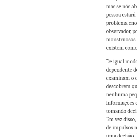
mas se nós ab
pessoa estará
problema enor
observador, 
monstruosos.
existem como 
De igual modo
dependente do
examinam o cé
descobrem que
nenhuma pequ
informações d
tomando decis
Em vez disso,
de impulsos n
uma decisão. 