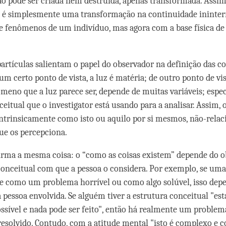
 pode ser criada nem destruída, apenas transformada. Assim
 é simplesmente uma transformação na continuidade ininter
e fenômenos de um indivíduo, mas agora com a base física d
partículas salientam o papel do observador na definição das co
m certo ponto de vista, a luz é matéria; de outro ponto de vist
ômeno que a luz parece ser, depende de muitas variáveis; espe
ceitual que o investigator está usando para a analisar. Assim,
ntrinsicamente como isto ou aquilo por si mesmos, não-relac
ue os percepciona.
rma a mesma coisa: o “como as coisas existem” depende do o
conceitual com que a pessoa o considera. Por exemplo, se uma
te como um problema horrível ou como algo solúvel, isso dep
a pessoa envolvida. Se alguém tiver a estrutura conceitual "es
ssível e nada pode ser feito", então há realmente um problema
resolvido. Contudo, com a atitude mental "isto é complexo e 