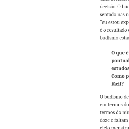
decisão. O bu
sentado nas n
"eu estou exp
é o resultado
budismo estão
O que é
pontual
estudos
Como p
fácil?
O budismo de
em termos do
termos do nú
doze e faltam
ciclo menstru