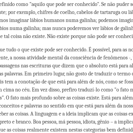
definido como "aquilo que pode ser conhecido". Se não puder 
te; por exemplo, chifres de coelho, cabelos de tartaruga ou lá
emos imaginar lábios humanos numa galinha; podemos imagi
ábios numa galinha; mas nunca poderemos ver lábios de gali
e tal coisa não existe. Não existe porque não pode ser conheci
que tudo o que existe pode ser conhecido. É possível, para as 
e, a nossa atividade mental da consciência de fenômenos -,
passagens nas escrituras que dizem que o absoluto está para 
as palavras. Em primeiro lugar, não gosto de traduzir o termo
ois tem a conotação de que está para além de nós, como se foss
em cima no céu. Em vez disso, prefiro traduzí-lo como "o fato
s". O fato mais profundo sobre as coisas existe. Está para alé
conceitos e palavras no sentido em que está para além da nos
eber as coisas. A linguagem e a ideia implicam que as coisas e
preto e branco. Boa pessoa, má pessoa, idiota, gênio – a impli
ue as coisas realmente existem nestas categorias bem definid