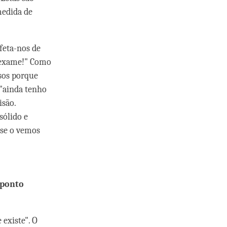
medida de
feta-nos de
o exame!" Como
sos porque
 "ainda tenho
isão.
sólido e
 se o vemos
 ponto
 existe". O