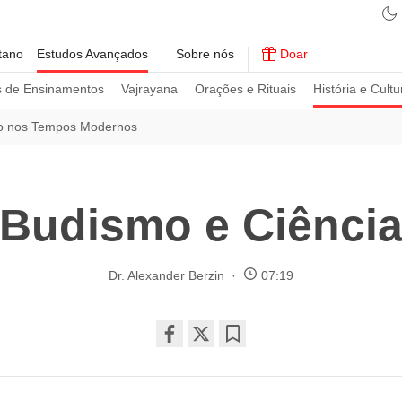
tano
Estudos Avançados
Sobre nós
Doar
s de Ensinamentos
Vajrayana
Orações e Rituais
História e Cultu
o nos Tempos Modernos
Budismo e Ciênci
Dr. Alexander Berzin
07:19
Share
Bookmark
on