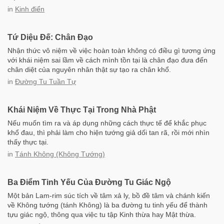
in
Kinh điển
Tứ Diệu Đế: Chân Đạo
Nhận thức vô niệm về việc hoàn toàn không có điều gì tương ứng
với khái niệm sai lầm về cách mình tồn tại là chân đạo đưa đến
chân diệt của nguyên nhân thật sự tạo ra chân khổ.
in
Đường Tu Tuần Tự
Khái Niệm Về Thực Tại Trong Nhà Phật
Nếu muốn tìm ra và áp dụng những cách thực tế để khắc phục
khổ đau, thì phải làm cho hiện tướng giả dối tan rã, rồi mới nhìn
thấy thực tại.
in
Tánh Không (Không Tướng)
Ba Điểm Tinh Yếu Của Đường Tu Giác Ngộ
Một bản Lam-rim súc tích về tâm xả ly, bồ đề tâm và chánh kiến
về Không tướng (tánh Không) là ba đường tu tinh yếu để thành
tựu giác ngộ, thông qua việc tu tập Kinh thừa hay Mật thừa.