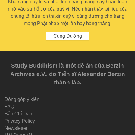
Khả năng duy trì và phát triển trang mạng này hoàn toàn
nhờ vào sự hỗ trợ của quý vị. Nếu nhận thấy tài liệu của
chúng tôi hữu ích thì xin quý vị cúng dường cho trang
mạng Phật pháp một lần hay hàng tháng.
Cúng Dường
Study Buddhism là một đề án của Berzin
Archives e.V., do Tiến sĩ Alexander Berzin
thành lập.
Đóng góp ý kiến
FAQ
Bản Chỉ Dẫn
Privacy Policy
Newsletter