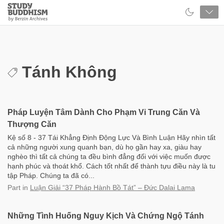
Close
Study
Buddhism
Home
Tánh Không
Pháp Luyện Tâm Dành Cho Phạm Vi Trung Căn Và
Thượng Căn
Kệ số 8 - 37 Tái Khẳng Định Động Lực Và Bình Luận Hãy nhìn tất
cả những người xung quanh bạn, dù họ gần hay xa, giàu hay
nghèo thì tất cả chúng ta đều bình đẳng đối với việc muốn được
hạnh phúc và thoát khổ. Cách tốt nhất để thành tựu điều này là tu
tập Pháp. Chúng ta đã có...
Part
in
Luận Giải “37 Pháp Hành Bồ Tát” – Đức Dalai Lama
Những Tình Huống Nguy Kịch Và Chứng Ngộ Tánh