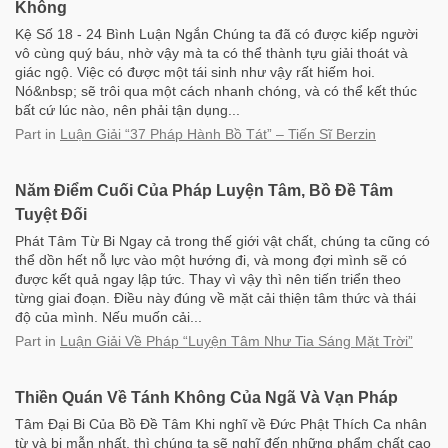
Không
Kệ Số 18 - 24 Bình Luận Ngắn Chúng ta đã có được kiếp người
vô cùng quý báu, nhờ vậy mà ta có thể thành tựu giải thoát và
giác ngộ. Việc có được một tái sinh như vậy rất hiếm hoi.
Nó&nbsp; sẽ trôi qua một cách nhanh chóng, và có thể kết thúc
bất cứ lúc nào, nên phải tận dụng...
Part
in
Luận Giải “37 Pháp Hành Bồ Tát” – Tiến Sĩ Berzin
Năm Điểm Cuối Của Pháp Luyện Tâm, Bồ Đề Tâm
Tuyệt Đối
Phát Tâm Từ Bi Ngay cả trong thế giới vật chất, chúng ta cũng có
thể dồn hết nỗ lực vào một hướng đi, và mong đợi mình sẽ có
được kết quả ngay lập tức. Thay vì vậy thì nên tiến triển theo
từng giai đoạn. Điều này đúng về mặt cải thiện tâm thức và thái
độ của mình. Nếu muốn cải...
Part
in
Luận Giải Về Pháp “Luyện Tâm Như Tia Sáng Mặt Trời”
Thiền Quán Về Tánh Không Của Ngã Và Vạn Pháp
Tâm Đại Bi Của Bồ Đề Tâm Khi nghĩ về Đức Phật Thích Ca nhân
từ và bi mẫn nhất, thì chúng ta sẽ nghĩ đến những phẩm chất cao