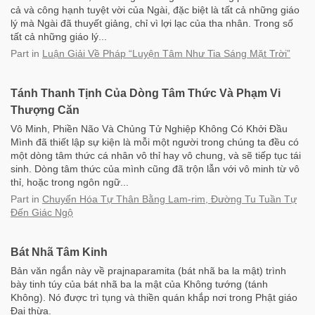
cả và công hạnh tuyệt vời của Ngài, đặc biệt là tất cả những giáo
lý mà Ngài đã thuyết giảng, chỉ vì lợi lạc của tha nhân. Trong số
tất cả những giáo lý...
Part
in
Luận Giải Về Pháp “Luyện Tâm Như Tia Sáng Mặt Trời”
Tánh Thanh Tịnh Của Dòng Tâm Thức Và Phạm Vi
Thượng Căn
Vô Minh, Phiền Não Và Chủng Tử Nghiệp Không Có Khởi Đầu
Mình đã thiết lập sự kiện là mỗi một người trong chúng ta đều có
một dòng tâm thức cá nhân vô thỉ hay vô chung, và sẽ tiếp tục tái
sinh. Dòng tâm thức của mình cũng đã trộn lẫn với vô minh từ vô
thỉ, hoặc trong ngôn ngữ...
Part
in
Chuyển Hóa Tự Thân Bằng Lam-rim, Đường Tu Tuần Tự
Đến Giác Ngộ
Bát Nhã Tâm Kinh
Bản văn ngắn này về prajnaparamita (bát nhã ba la mật) trình
bày tinh túy của bát nhã ba la mật của Không tướng (tánh
Không). Nó được trì tụng và thiền quán khắp nơi trong Phật giáo
Đại thừa.