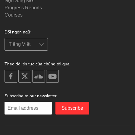
Nội Dung Mới
Progress Reports
Courses
Đổi ngôn ngữ
Theo dõi tin tức của chúng tôi qua
on
on
on
on
facebook
X
soundcloud
youtube
Subscribe to our newsletter
Enter
Subscribe
your
email