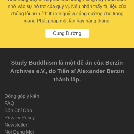
nhờ vào sự hỗ trợ của quý vị. Nếu nhận thấy tài liệu của
chúng tôi hữu ích thì xin quý vị cúng dường cho trang
mạng Phật pháp một lần hay hàng tháng.
Cúng Dường
Study Buddhism là một đề án của Berzin
Archives e.V., do Tiến sĩ Alexander Berzin
thành lập.
Đóng góp ý kiến
FAQ
Bản Chỉ Dẫn
Privacy Policy
Newsletter
Nội Dung Mới