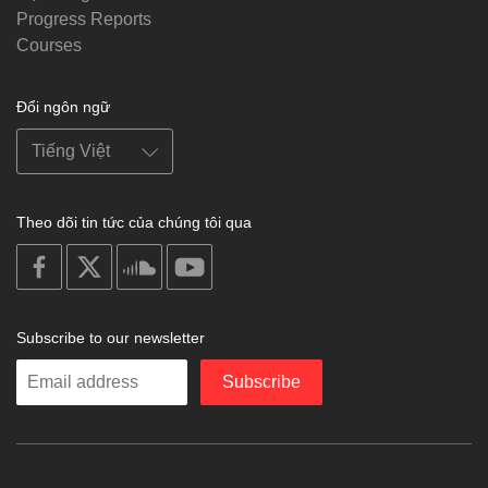
Progress Reports
Courses
Đổi ngôn ngữ
Theo dõi tin tức của chúng tôi qua
on
on
on
on
facebook
X
soundcloud
youtube
Subscribe to our newsletter
Enter
Subscribe
your
email