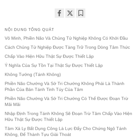
Share
Bookmark
on
NỘI DUNG TỔNG QUÁT
facebook
Vô Minh, Phiền Não Và Chủng Tử Nghiệp Không Có Khởi Đầu
Cách Chủng Tử Nghiệp Được Tàng Trữ Trong Dòng Tâm Thức
Chấp Vào Hiện Hữu Thật Sự Được Thiết Lập
Ý Nghĩa Của Sự Tồn Tại Thật Sự Được Thiết Lập
Không Tướng (Tánh Không)
Phiền Não Chướng Và Sở Tri Chướng Không Phải Là Thành
Phần Của Bản Tánh Tinh Túy Của Tâm
Phiền Não Chướng Và Sở Tri Chướng Có Thể Được Đoạn Trừ
Mãi Mãi
Nhập Định Trong Tánh Không Sẽ Đoạn Trừ Tâm Chấp Vào Hiện
Hữu Thật Sự Được Thiết Lập
Tâm Xả Ly Bất Dụng Công Là Lực Đẩy Cho Chứng Ngộ Tánh
Không, Để Thành Tựu Giải Thoát