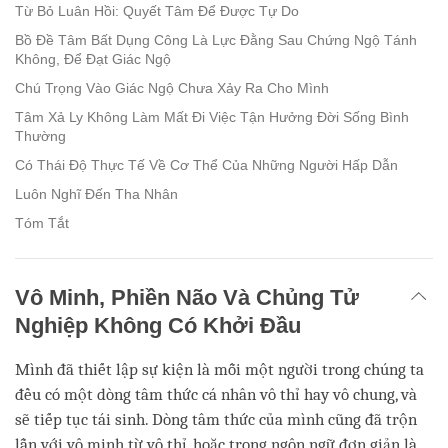
Từ Bỏ Luân Hồi: Quyết Tâm Để Được Tự Do
Bồ Đề Tâm Bất Dụng Công Là Lực Đằng Sau Chứng Ngộ Tánh
Không, Để Đạt Giác Ngộ
Chú Trọng Vào Giác Ngộ Chưa Xảy Ra Cho Mình
Tâm Xả Ly Không Làm Mất Đi Việc Tận Hưởng Đời Sống Bình
Thường
Có Thái Độ Thực Tế Về Cơ Thể Của Những Người Hấp Dẫn
Luôn Nghĩ Đến Tha Nhân
Tóm Tắt
Vô Minh, Phiền Não Và Chủng Tử
Nghiệp Không Có Khởi Đầu
Mình đã thiết lập sự kiện là mỗi một người trong chúng ta
đều có một dòng tâm thức cá nhân vô thỉ hay vô chung, và
sẽ tiếp tục tái sinh. Dòng tâm thức của mình cũng đã trộn
lẫn với vô minh từ vô thỉ, hoặc trong ngôn ngữ đơn giản là