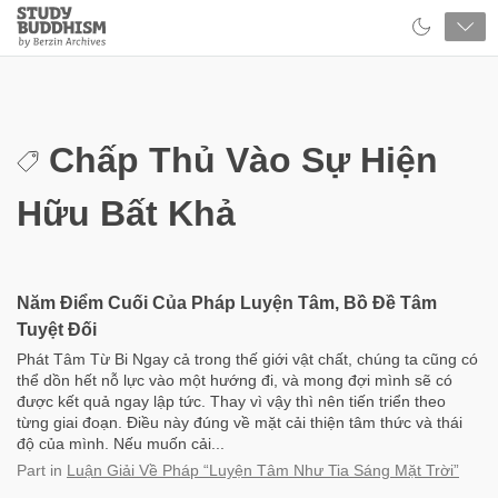
Close
Study
Buddhism
Home
Chấp Thủ Vào Sự Hiện
Hữu Bất Khả
Năm Điểm Cuối Của Pháp Luyện Tâm, Bồ Đề Tâm
Tuyệt Đối
Phát Tâm Từ Bi Ngay cả trong thế giới vật chất, chúng ta cũng có
thể dồn hết nỗ lực vào một hướng đi, và mong đợi mình sẽ có
được kết quả ngay lập tức. Thay vì vậy thì nên tiến triển theo
từng giai đoạn. Điều này đúng về mặt cải thiện tâm thức và thái
độ của mình. Nếu muốn cải...
Part
in
Luận Giải Về Pháp “Luyện Tâm Như Tia Sáng Mặt Trời”