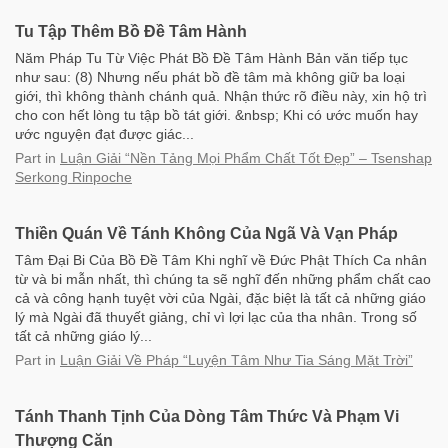
Tu Tập Thêm Bồ Đề Tâm Hành
Năm Pháp Tu Từ Việc Phát Bồ Đề Tâm Hành Bản văn tiếp tục
như sau: (8) Nhưng nếu phát bồ đề tâm mà không giữ ba loại
giới, thì không thành chánh quả. Nhận thức rõ điều này, xin hộ trì
cho con hết lòng tu tập bồ tát giới. &nbsp; Khi có ước muốn hay
ước nguyện đạt được giác...
Part
in
Luận Giải “Nền Tảng Mọi Phẩm Chất Tốt Đẹp” – Tsenshap
Serkong Rinpoche
Thiền Quán Về Tánh Không Của Ngã Và Vạn Pháp
Tâm Đại Bi Của Bồ Đề Tâm Khi nghĩ về Đức Phật Thích Ca nhân
từ và bi mẫn nhất, thì chúng ta sẽ nghĩ đến những phẩm chất cao
cả và công hạnh tuyệt vời của Ngài, đặc biệt là tất cả những giáo
lý mà Ngài đã thuyết giảng, chỉ vì lợi lạc của tha nhân. Trong số
tất cả những giáo lý...
Part
in
Luận Giải Về Pháp “Luyện Tâm Như Tia Sáng Mặt Trời”
Tánh Thanh Tịnh Của Dòng Tâm Thức Và Phạm Vi
Thượng Căn