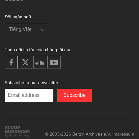
Đổi ngôn ngữ
Theo dõi tin tức của chúng tôi qua
on
on
on
on
facebook
X
soundcloud
youtube
Subscribe to our newsletter
Enter
Subscribe
your
email
Study
© 2003-2026 Berzin Archives e.V.
Impressum
Buddhism