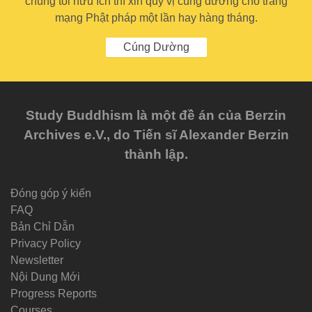
chúng tôi hữu ích thì xin quý vị cúng dường cho trang
mạng Phật pháp một lần hay hàng tháng.
Cúng Dường
Study Buddhism là một đề án của Berzin
Archives e.V., do Tiến sĩ Alexander Berzin
thành lập.
Đóng góp ý kiến
FAQ
Bản Chỉ Dẫn
Privacy Policy
Newsletter
Nội Dung Mới
Progress Reports
Courses