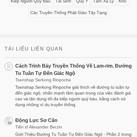
Kiếp Người Quý Báu
Tái Sinh
Quy Y
Tâm Xả Ly
Khổ
Các Truyền Thống Phật Giáo Tây Tạng
TÀI LIỆU LIÊN QUAN
Cách Trình Bày Truyền Thống Về Lam-rim, Đường
Tu Tuần Tự Đến Giác Ngộ
Tsenshap Serkong Rinpoche
Tsenshap Serkong Rinpoche giải thích về đường tu tuần tự
đến giác ngộ, nhấn mạnh tầm quan trọng của việc đánh giá
cao và tận dụng tối đa kiếp người quý báu, bằng cách sử
dụng những ví dụ truyền thống.
Động Lực Sơ Căn
Tiến sĩ Alexander Berzin
Giới Thiệu Đường Tu Tuần Tự Đến Giác Ngộ - Phần 2 trong