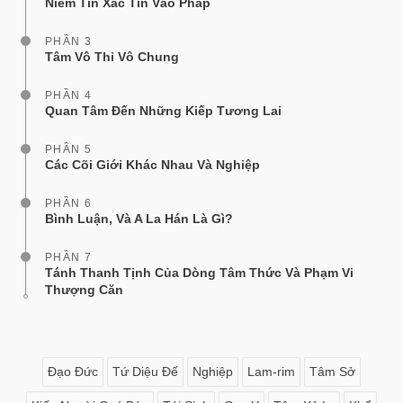
Niềm Tin Xác Tín Vào Pháp
PHẦN 3
Tâm Vô Thỉ Vô Chung
PHẦN 4
Quan Tâm Đến Những Kiếp Tương Lai
PHẦN 5
Các Cõi Giới Khác Nhau Và Nghiệp
PHẦN 6
Bình Luận, Và A La Hán Là Gì?
PHẦN 7
Tánh Thanh Tịnh Của Dòng Tâm Thức Và Phạm Vi
Thượng Căn
Đạo Đức
Tứ Diệu Đế
Nghiệp
Lam-rim
Tâm Sở