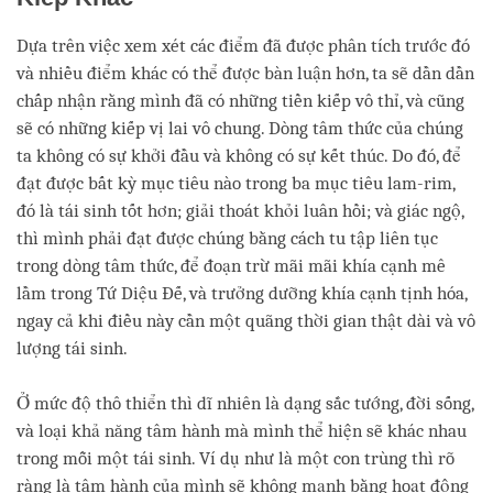
Dựa trên việc xem xét các điểm đã được phân tích trước đó
và nhiều điểm khác có thể được bàn luận hơn, ta sẽ dần dần
chấp nhận rằng mình đã có những tiền kiếp vô thỉ, và cũng
sẽ có những kiếp vị lai vô chung. Dòng tâm thức của chúng
ta không có sự khởi đầu và không có sự kết thúc. Do đó, để
đạt được bất kỳ mục tiêu nào trong ba mục tiêu lam-rim,
đó là tái sinh tốt hơn; giải thoát khỏi luân hồi; và giác ngộ,
thì mình phải đạt được chúng bằng cách tu tập liên tục
trong dòng tâm thức, để đoạn trừ mãi mãi khía cạnh mê
lầm trong Tứ Diệu Đế, và trưởng dưỡng khía cạnh tịnh hóa,
ngay cả khi điều này cần một quãng thời gian thật dài và vô
lượng tái sinh.
Ở mức độ thô thiển thì dĩ nhiên là dạng sắc tướng, đời sống,
và loại khả năng tâm hành mà mình thể hiện sẽ khác nhau
trong mỗi một tái sinh. Ví dụ như là một con trùng thì rõ
ràng là tâm hành của mình sẽ không mạnh bằng hoạt động