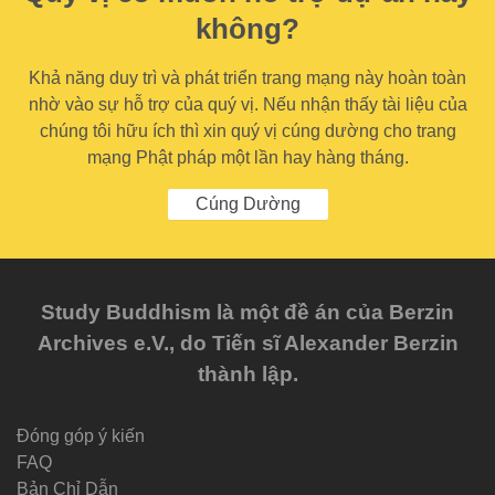
không?
Khả năng duy trì và phát triển trang mạng này hoàn toàn
nhờ vào sự hỗ trợ của quý vị. Nếu nhận thấy tài liệu của
chúng tôi hữu ích thì xin quý vị cúng dường cho trang
mạng Phật pháp một lần hay hàng tháng.
Cúng Dường
Study Buddhism là một đề án của Berzin
Archives e.V., do Tiến sĩ Alexander Berzin
thành lập.
Đóng góp ý kiến
FAQ
Bản Chỉ Dẫn