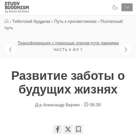
Close
Study
Buddhism
Home
›
Тибетский буддизм
›
Путь к просветлению
›
Поэтапный
путь
Трансформация с помощью этапов пути ламрима
ЧАСТЬ 4 ИЗ 7
Развитие заботы о
будущих жизнях
Д-р Александр Берзин
06:30