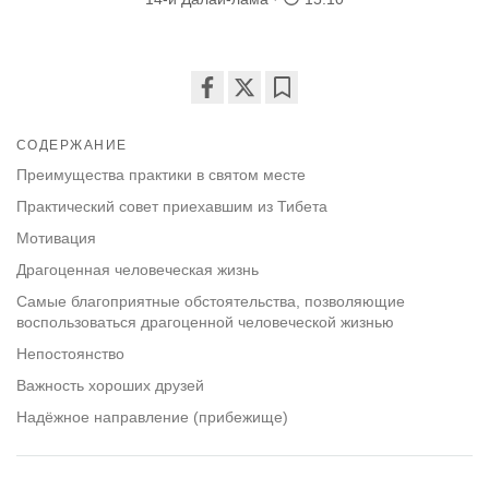
Share
Bookmark
on
СОДЕРЖАНИЕ
facebook
Преимущества практики в святом месте
Практический совет приехавшим из Тибета
Мотивация
Драгоценная человеческая жизнь
Самые благоприятные обстоятельства, позволяющие
воспользоваться драгоценной человеческой жизнью
Непостоянство
Важность хороших друзей
Надёжное направление (прибежище)