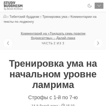
Close
Study
Buddhism
Home
›
Тибетский буддизм
›
Тренировка ума
›
Комментарии на
тексты по лоджонгу
Комментарий на «Тридцать семь практик
бодхисаттвы» – Далай-лама
ЧАСТЬ 2 ИЗ 3
Тренировка ума на
начальном уровне
ламрима
Строфы с 1-й по 7-ю
14-й Далай-лама
15:10